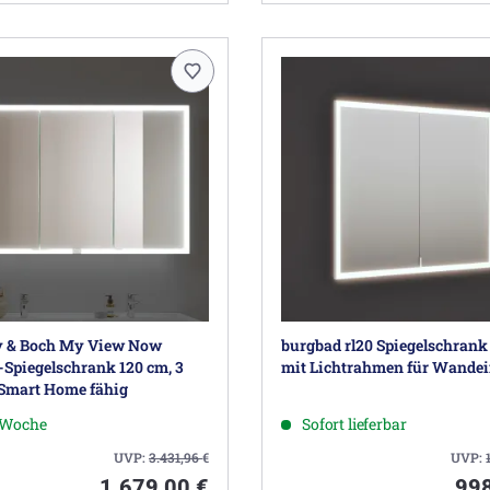
oy & Boch My View Now
burgbad rl20 Spiegelschrank
Spiegelschrank 120 cm, 3
mit Lichtrahmen für Wande
 Smart Home fähig
1 Woche
Sofort lieferbar
UVP:
3.431,96
€
UVP:
1.679,00 €
998