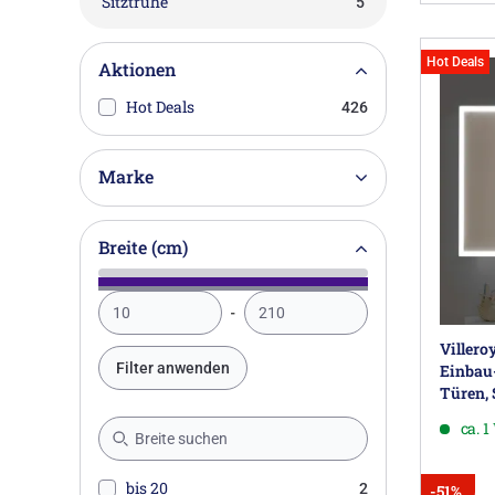
Sitztruhe
5
Hot Deals
Aktionen
Hot Deals
426
Marke
Breite (cm)
Viller
Filter anwenden
Einbau-
Türen,
ca. 
bis 20
2
-51%