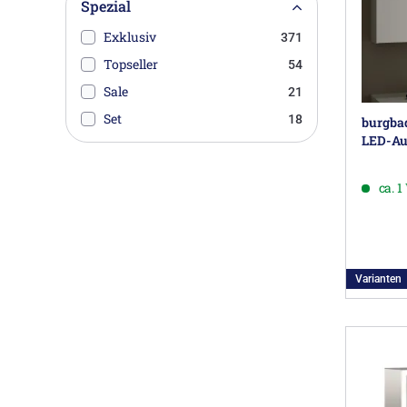
Spezial
Exklusiv
371
Topseller
54
Sale
21
Set
18
burgbad
LED-Auf
ca. 
Varianten