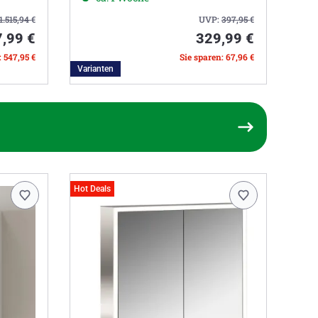
1.515,94
€
UVP:
397,95
€
,99 €
329,99 €
: 547,95 €
Sie sparen: 67,96 €
Varianten
Hot Deals