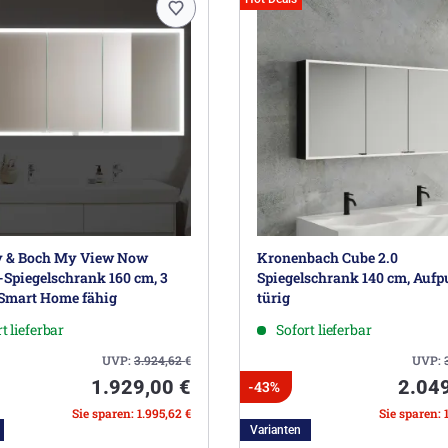
oy & Boch My View Now
Kronenbach Cube 2.0
Spiegelschrank 160 cm, 3
Spiegelschrank 140 cm, Aufpu
 Smart Home fähig
türig
t lieferbar
Sofort lieferbar
UVP:
3.924,62
€
UVP:
1.929,00 €
2.04
-43%
Sie sparen: 1.995,62 €
Sie sparen: 
Varianten