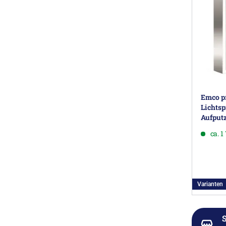
Emco pr
Lichtsp
Aufput
ca. 
Varianten
S