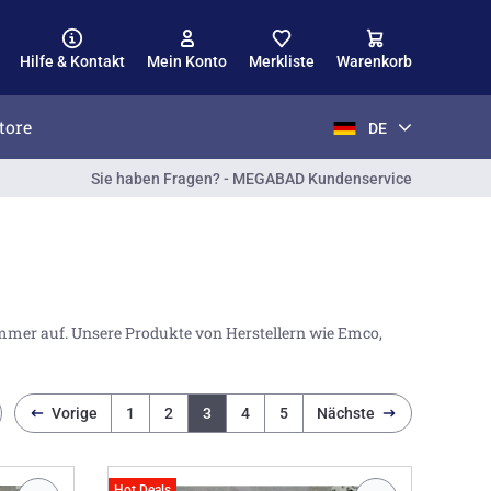
Hilfe & Kontakt
Mein Konto
Merkliste
Warenkorb
tore
DE
Sie haben Fragen? - MEGABAD Kundenservice
mmer auf. Unsere Produkte von Herstellern wie Emco,
 suchen einen Spiegelschrank in einer bestimmten Breite?
cm
sowie
120 cm
.
Vorige
1
2
3
4
5
Nächste
Hot Deals