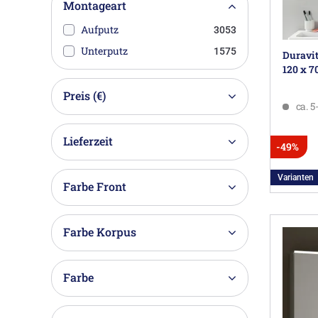
Montageart
Aufputz
3053
Unterputz
1575
Duravi
120 x 7
Preis (€)
ca. 
Lieferzeit
-49%
Varianten
Farbe Front
Farbe Korpus
Farbe