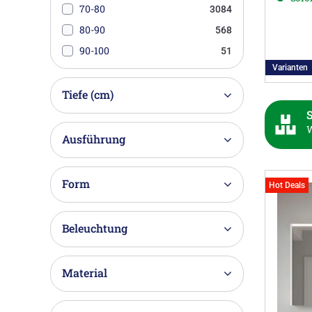
70-80
3084
190-200
4
80-90
568
200-210
21
90-100
51
Varianten
Tiefe (cm)
S
W
Ausführung
Form
Hot Deals
Beleuchtung
Material