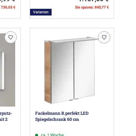
: 736,03 €
Sie sparen: 845,77 €
Varianten
rputz-
Fackelmann B.perfekt LED
it 2
Spiegelschrank 60 cm
ca. 1 Woche