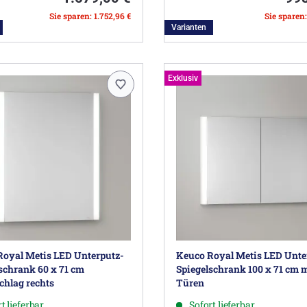
Sie sparen: 1.752,96 €
Sie sparen
Varianten
Exklusiv
Royal Metis LED Unterputz-
Keuco Royal Metis LED Unte
schrank 60 x 71 cm
Spiegelschrank 100 x 71 cm m
hlag rechts
Türen
t lieferbar
Sofort lieferbar