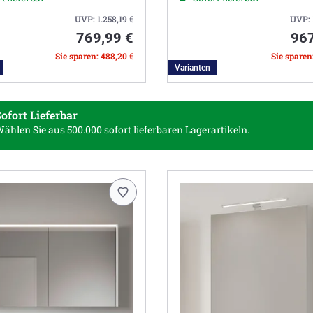
UVP:
1.258,19
€
UVP:
769,99 €
967
Sie sparen: 488,20 €
Sie sparen
Varianten
ofort Lieferbar
ählen Sie aus 500.000
sofort lieferbaren Lagerartikeln.