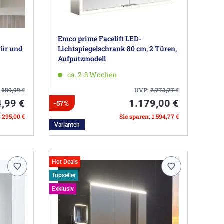
Emco prime Facelift LED-
Tür und
Lichtspiegelschrank 80 cm, 2 Türen,
Aufputzmodell
ca. 2-3 Wochen
:
689,99
€
UVP:
2.773,77
€
,99 €
1.179,00 €
-57%
: 295,00 €
Sie sparen: 1.594,77 €
Varianten
Hot Deals
Topseller
Exklusiv