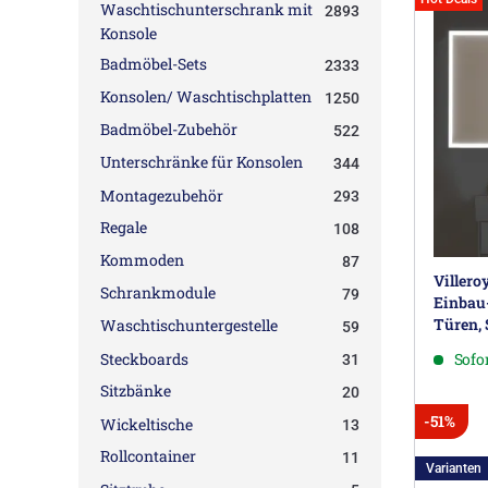
Waschtischunterschrank mit
2893
Konsole
Badmöbel-Sets
2333
Konsolen/ Waschtischplatten
1250
Badmöbel-Zubehör
522
Unterschränke für Konsolen
344
Montagezubehör
293
Regale
108
Kommoden
87
Viller
Schrankmodule
79
Einbau-
Türen,
Waschtischuntergestelle
59
Steckboards
Sofor
31
Sitzbänke
20
-51%
Wickeltische
13
Rollcontainer
11
Varianten