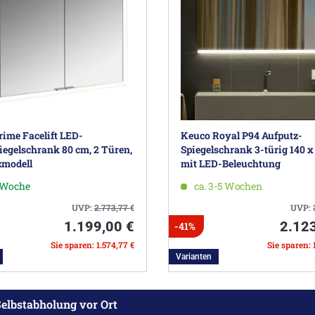
ime Facelift LED-
Keuco Royal P94 Aufputz-
iegelschrank 80 cm, 2 Türen,
Spiegelschrank 3-türig 140 x
zmodell
mit LED-Beleuchtung
1 Woche
ca. 3-5 Wochen
UVP:
2.773,77
€
UVP:
1.199,00 €
2.12
-41%
Sie sparen: 1.574,77 €
Sie sparen: 
Varianten
elbstabholung vor Ort