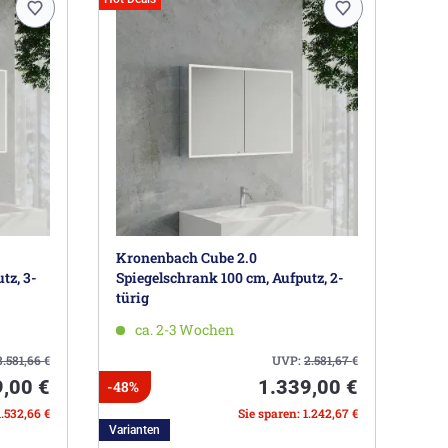
Kronenbach Cube 2.0
tz, 3-
Spiegelschrank 100 cm, Aufputz, 2-
türig
ca. 2-3 Wochen
3.581,66
€
UVP:
2.581,67
€
9,00 €
1.339,00 €
-48%
1.532,66 €
Sie sparen: 1.242,67 €
Varianten