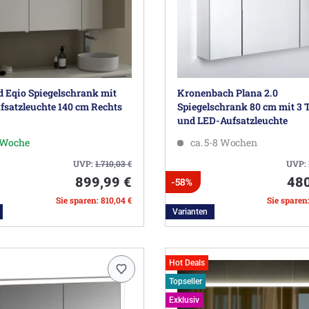
 Eqio Spiegelschrank mit
Kronenbach Plana 2.0
satzleuchte 140 cm Rechts
Spiegelschrank 80 cm mit 3 
und LED-Aufsatzleuchte
1 Woche
ca. 5-8 Wochen
UVP:
1.710,03
€
UVP:
899,99 €
480
-58%
Sie sparen: 810,04 €
Sie sparen
Varianten
Hot Deals
Topseller
Exklusiv