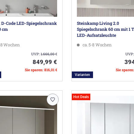
t D-Code LED-Spiegelschrank
Steinkamp Living 2.0
0 cm
Spiegelschrank 60 cm mit 1 
LED-Aufsatzleuchte
5-8 Wochen
ca. 5-8 Wochen
UVP:
1.666,00
€
UVP
849,99 €
394
Sie sparen: 816,01 €
Sie sparen
Varianten
Hot Deals