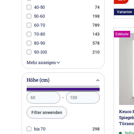
40-50
74
Varianten
50-60
198
60-70
789
70-80
143
Exklusiv
80-90
578
90-100
210
100-110
537
Mehr anzeigen
110-120
92
120-130
Höhe (cm)
624
130-140
205
140-150
251
150-160
80
Keuco 
Filter anwenden
160-170
129
Spiegel
Türansc
170-180
18
bis 70
298
180-190
Sofor
44