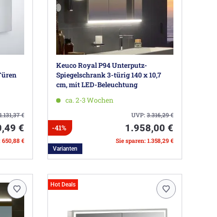
Keuco Royal P94 Unterputz-
Türen
Spiegelschrank 3-türig 140 x 10,7
cm, mit LED-Beleuchtung
ca. 2-3 Wochen
1.131,37
€
UVP:
3.316,29
€
,49 €
1.958,00 €
-41%
: 650,88 €
Sie sparen: 1.358,29 €
Varianten
Hot Deals