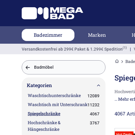
Badezimmer
Marken
H
(1)
Versandkostenfrei
ab 299€ Paket & 1.299€ Spedition
|
Bad
Badmöbel
Spieg
Kategorien
Hochwerti
Waschtischunterschränke
12089
HSK, Schne
... Mehr er
Hier finde
Waschtisch mit Unterschrank
11232
4067 Art
Spiegelschränke
4067
Hier geht'
Hochschränke &
3767
Hängeschränke
Hot Deals