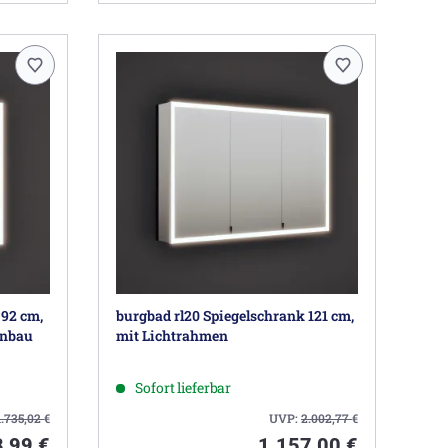
 92 cm,
burgbad rl20 Spiegelschrank 121 cm,
inbau
mit Lichtrahmen
Sofort lieferbar
1.735,02
€
UVP:
2.002,77
€
,99 €
1.157,00 €