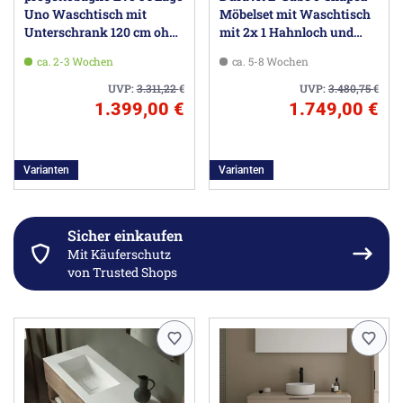
Uno Waschtisch mit
Möbelset mit Waschtisch
Unterschrank 120 cm ohne
mit 2x 1 Hahnloch und
Hahnloch
Unterbau mit 2 Auszüge,
ca. 2-3 Wochen
ca. 5-8 Wochen
120 x 48 cm
UVP:
3.311,22
€
UVP:
3.480,75
€
1.399,00 €
1.749,00 €
Varianten
Varianten
Sicher einkaufen
Mit Käuferschutz
von Trusted Shops