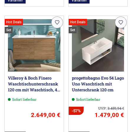
Varianten
Varianten
Hot Deals
Hot Deals
Set
Set
Villeroy & Boch Finero
progettobagno Evo 54 Lago
Waschtischunterschrank
Uno Waschtisch mit
120 cm mit Waschtisch, 4
Unterschrank 120 cm
Auszüge
Sofort lieferbar
Sofort lieferbar
UVP:
3.459,94
€
-57%
2.649,00 €
1.479,00 €