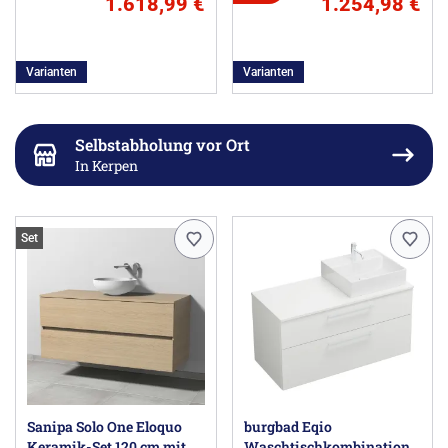
1.618,99 €
1.254,98 €
Varianten
Varianten
Selbstabholung vor Ort
In Kerpen
Set
Sanipa Solo One Eloquo
burgbad Eqio
Keramik-Set 120 cm mit
Waschtischkombination