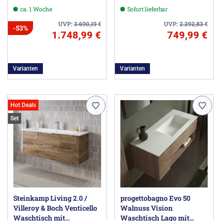
Hahnloch und 1 Überlauf
ca. 1 Woche
Sofort lieferbar
UVP:
3.690,19
€
UVP:
2.292,83
€
-53%
1.748,99 €
749,99 €
Varianten
Varianten
Hot Deals
Set
Steinkamp Living 2.0 /
progettobagno Evo 50
Villeroy & Boch Venticello
Walnuss Vision
Waschtisch mit
Waschtisch Lago mit