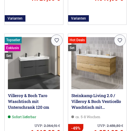
Varianten
Varianten
Topseller
Hot Deals
Exklusiv
Set
Set
Villeroy & Boch Taro
Steinkamp Living 2.0 /
Waschtisch mit
Villeroy & Boch Venticello
Unterschrank 120 cm
Waschtisch mit
Unterschrank 120 cm
Sofort lieferbar
ca. 5-8 Wochen
UVP:
2.364,91
€
UVP:
2.456,80
€
-49%