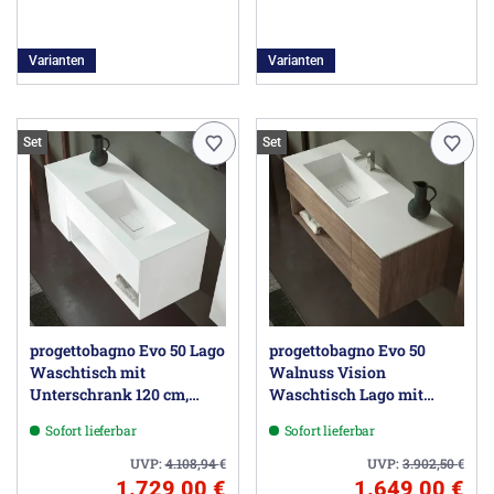
Varianten
Varianten
Set
Set
progettobagno Evo 50 Lago
progettobagno Evo 50
Waschtisch mit
Walnuss Vision
Unterschrank 120 cm,
Waschtisch Lago mit
Ausführung rechts ohne
Unterschrank 120 cm,
Sofort lieferbar
Sofort lieferbar
Hahnloch
Ausführung links
UVP:
4.108,94
€
UVP:
3.902,50
€
1.729,00 €
1.649,00 €