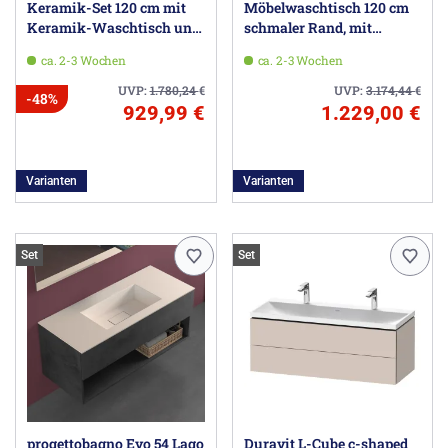
Keramik-Set 120 cm mit
Möbelwaschtisch 120 cm
Keramik-Waschtisch und
schmaler Rand, mit
Waschtischunterbau mit 2
Unterschrank, 2
ca. 2-3 Wochen
ca. 2-3 Wochen
Auszügen
Schubladen und
Waschbeckenanschluss
UVP:
1.780,24
€
UVP:
3.174,44
€
-48%
929,99 €
1.229,00 €
Varianten
Varianten
Set
Set
progettobagno Evo 54 Lago
Duravit L-Cube c-shaped