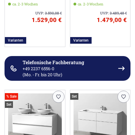
Ausführung links
Hahnloch
ca. 2-3 Wochen
ca. 2-3 Wochen
UVP:
3.590,08
€
UVP:
3.489,48
€
1.529,00 €
1.479,00 €
Varianten
Varianten
Telefonische Fachberatung
+49 2237 6556-0
(Mo. - Fr. bis 20 Uhr)
% Sale
Set
Set