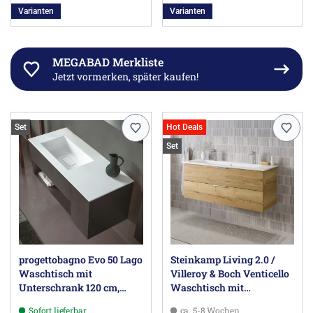
Varianten
Varianten
MEGABAD Merkliste
Jetzt vormerken, später kaufen!
Set
Hot Deals
Set
progettobagno Evo 50 Lago
Steinkamp Living 2.0 /
Waschtisch mit
Villeroy & Boch Venticello
Unterschrank 120 cm,
Waschtisch mit
Ausführung links ohne
Unterschrank 120 cm
Sofort lieferbar
ca. 5-8 Wochen