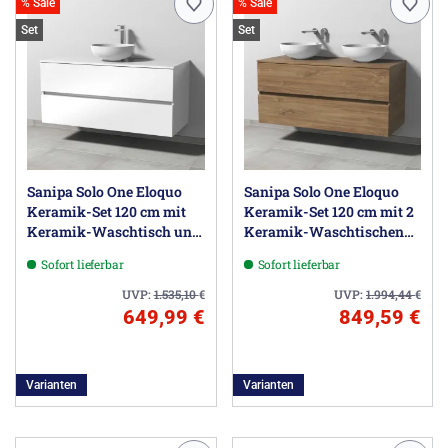
% Sale
% Sale
Set
Set
Sanipa Solo One Eloquo
Sanipa Solo One Eloquo
Keramik-Set 120 cm mit
Keramik-Set 120 cm mit 2
Keramik-Waschtisch und
Keramik-Waschtischen
Waschtischunterbau mit 2
und Waschtischunterbau
Sofort lieferbar
Sofort lieferbar
Auszügen, inkl.
mit 2 Auszügen
Armaturbohrung
UVP:
1.535,10
€
UVP:
1.994,44
€
649,99 €
849,59 €
Varianten
Varianten