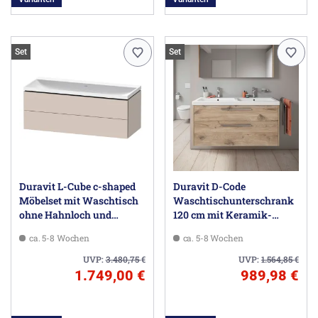
Set
Set
Duravit L-Cube c-shaped
Duravit D-Code
Möbelset mit Waschtisch
Waschtischunterschrank
ohne Hahnloch und
120 cm mit Keramik-
Unterbau mit 2 Auszüge,
Doppelwaschtisch, mit 2
ca. 5-8 Wochen
ca. 5-8 Wochen
120 x 48 cm
Auszügen, Griff chrom
UVP:
3.480,75
€
UVP:
1.564,85
€
1.749,00 €
989,98 €