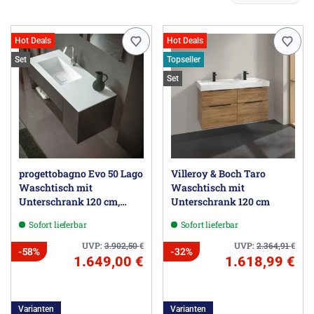
Hot Deals
Hot Deals
Set
Topseller
Set
progettobagno Evo 50 Lago
Villeroy & Boch Taro
Waschtisch mit
Waschtisch mit
Unterschrank 120 cm,
Unterschrank 120 cm
Ausführung links
Sofort lieferbar
Sofort lieferbar
UVP:
3.902,50
€
UVP:
2.364,91
€
-58%
-32%
1.649,00 €
1.618,99 €
Varianten
Varianten