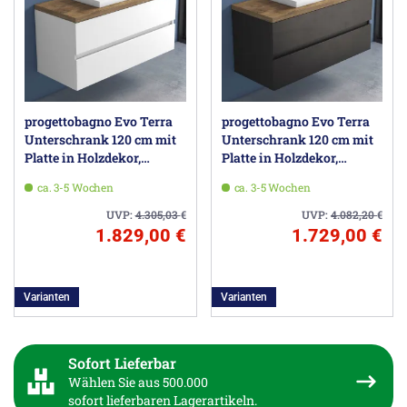
progettobagno Evo Terra
progettobagno Evo Terra
Unterschrank 120 cm mit
Unterschrank 120 cm mit
Platte in Holzdekor,
Platte in Holzdekor,
Hahnlochbohrung und
Hahnlochbohrung und
ca. 3-5 Wochen
ca. 3-5 Wochen
ELY 60 Einbauwaschtisch
ELY 60 Einbauwaschtisch
UVP:
4.305,03
€
UVP:
4.082,20
€
1.829,00 €
1.729,00 €
Varianten
Varianten
Sofort Lieferbar
Wählen Sie aus 500.000
sofort lieferbaren Lagerartikeln.