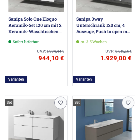
Sanipa Solo One Eloquo
Sanipa 3way
Keramik-Set 120 cm mit 2
Unterschrank 120 cm, 4
Keramik-Waschtischen
Auszüge, Push to open mit
und Waschtischunterbau
Villeroy & Boch Finion
Sofort lieferbar
ca. 3-5 Wochen
mit 2 Auszügen, inkl. 2
Waschtisch
Armaturbohrungen
UVP:
1.994,44
€
UVP:
3.815,14
€
944,10 €
1.929,00 €
Varianten
Varianten
Set
Set