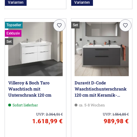
Varianten
Varianten
Topseller
Set
Exklusiv
Set
Villeroy & Boch Taro
Duravit D-Code
Waschtisch mit
Waschtischunterschrank
Unterschrank 120 cm
120 cm mit Keramik-
Doppelwaschtisch, mit 2
Sofort lieferbar
ca. 5-8 Wochen
Auszügen, Griff schwarz
UVP:
2.364,91
€
UVP:
1.564,85
€
1.618,99 €
989,98 €