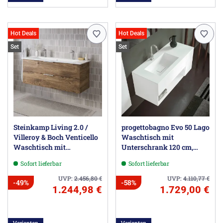
Hot Deals
Hot Deals
Set
Set
Steinkamp Living 2.0 /
progettobagno Evo 50 Lago
Villeroy & Boch Venticello
Waschtisch mit
Waschtisch mit
Unterschrank 120 cm,
Unterschrank 120 cm
Ausführung links
Sofort lieferbar
Sofort lieferbar
UVP:
2.456,80
€
UVP:
4.110,77
€
-49%
-58%
1.244,98 €
1.729,00 €