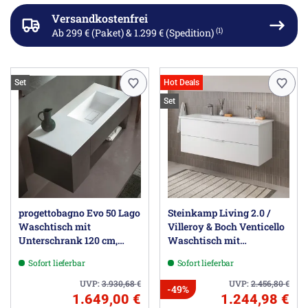
Versandkostenfrei
(1)
Ab 299 € (Paket) & 1.299 € (Spedition)
Set
Hot Deals
Set
progettobagno Evo 50 Lago
Steinkamp Living 2.0 /
Waschtisch mit
Villeroy & Boch Venticello
Unterschrank 120 cm,
Waschtisch mit
Ausführung rechts ohne
Unterschrank 120 cm
Sofort lieferbar
Sofort lieferbar
Hahnloch
UVP:
3.930,68
€
UVP:
2.456,80
€
-49%
1.649,00 €
1.244,98 €