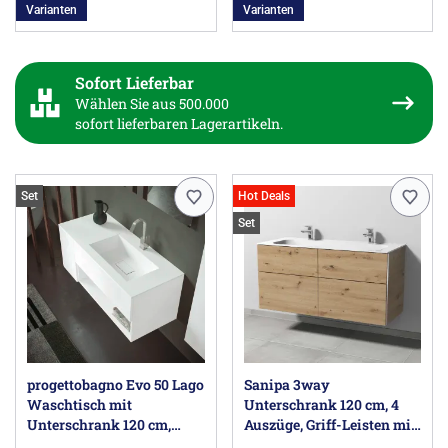
Varianten
Varianten
Sofort Lieferbar
Wählen Sie aus 500.000
sofort lieferbaren Lagerartikeln.
Set
Hot Deals
Set
progettobagno Evo 50 Lago
Sanipa 3way
Waschtisch mit
Unterschrank 120 cm, 4
Unterschrank 120 cm,
Auszüge, Griff-Leisten mit
Ausführung rechts
Villeroy & Boch Finion