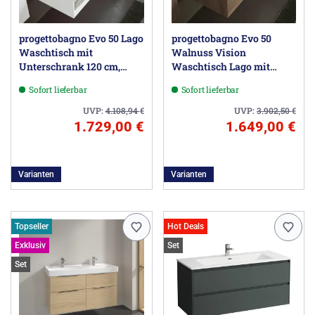
progettobagno Evo 50 Lago
progettobagno Evo 50
Waschtisch mit
Walnuss Vision
Unterschrank 120 cm,
Waschtisch Lago mit
Ausführung links ohne
Unterschrank 120 cm,
Sofort lieferbar
Sofort lieferbar
Hahnloch
Ausführung rechts
UVP:
4.108,94
€
UVP:
3.902,50
€
1.729,00 €
1.649,00 €
Varianten
Varianten
Topseller
Hot Deals
Exklusiv
Set
Set