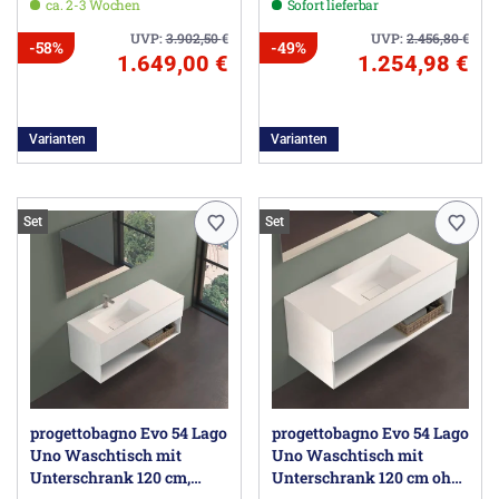
ca. 2-3 Wochen
Sofort lieferbar
UVP:
3.902,50
€
UVP:
2.456,80
€
-58%
-49%
1.649,00 €
1.254,98 €
Varianten
Varianten
Set
Set
progettobagno Evo 54 Lago
progettobagno Evo 54 Lago
Uno Waschtisch mit
Uno Waschtisch mit
Unterschrank 120 cm,
Unterschrank 120 cm ohne