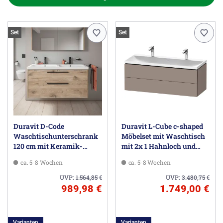
Set
Set
Duravit D-Code
Duravit L-Cube c-shaped
Waschtischunterschrank
Möbelset mit Waschtisch
120 cm mit Keramik-
mit 2x 1 Hahnloch und
Doppelwaschtisch, mit 2
Unterbau mit 2 Auszüge,
ca. 5-8 Wochen
ca. 5-8 Wochen
Auszügen, Griff schwarz
120 x 48 cm
UVP:
1.564,85
€
UVP:
3.480,75
€
989,98 €
1.749,00 €
Varianten
Varianten