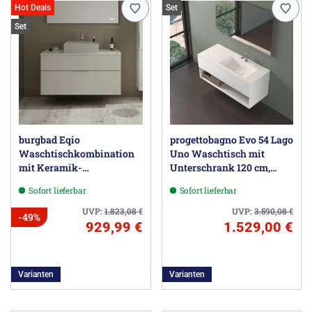
Hot Deals
Set
Set
burgbad Eqio
progettobagno Evo 54 Lago
Waschtischkombination
Uno Waschtisch mit
mit Keramik-
Unterschrank 120 cm,
Aufsatzwaschtisch 120 cm,
Ausführung rechts
Sofort lieferbar
Sofort lieferbar
mit Griff G0146
UVP:
1.823,08
€
UVP:
3.590,08
€
-49%
929,99 €
1.529,00 €
Varianten
Varianten