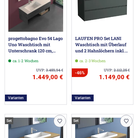
progettobagno Evo 54 Lago
LAUFEN PRO Set LANI
Uno Waschtisch mit
Waschtisch mit Überlauf
Unterschrank 120 cm,
und 2 Hahnlöchern inkl.
Ausführung links
Waschtischunterbau 120
ca. 1-2 Wochen
ca. 2-3 Wochen
cm
UVP:
3.459,94
€
UVP:
2.112,25
€
-46%
1.449,00 €
1.149,00 €
Varianten
Varianten
Set
Set