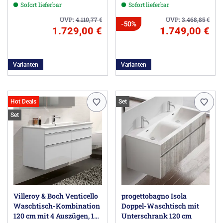
Sofort lieferbar
Sofort lieferbar
Doppelwaschtisch
UVP:
4.110,77
€
UVP:
3.468,85
€
-50%
1.729,00 €
1.749,00 €
Varianten
Varianten
Hot Deals
Set
Set
Villeroy & Boch Venticello
progettobagno Isola
Waschtisch-Kombination
Doppel-Waschtisch mit
120 cm mit 4 Auszügen, 1
Unterschrank 120 cm