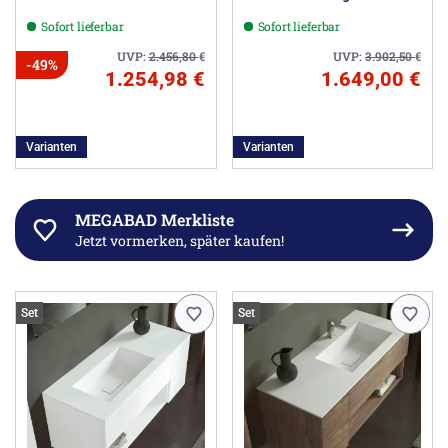
Unterschrank 120 cm
Unterschrank 120 cm,
Sofort lieferbar
Sofort lieferbar
Ausführung rechts ohne
Hahnloch
UVP:
2.456,80
€
UVP:
3.902,50
€
-49%
1.254,98 €
1.649,00 €
Varianten
Varianten
MEGABAD Merkliste
Jetzt vormerken, später kaufen!
Set
Set