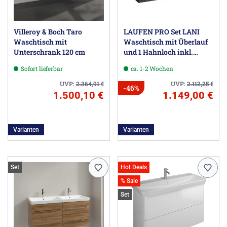
Villeroy & Boch Taro
LAUFEN PRO Set LANI
Waschtisch mit
Waschtisch mit Überlauf
Unterschrank 120 cm
und 1 Hahnloch inkl.
Waschtischunterbau 120
Sofort lieferbar
ca. 1-2 Wochen
cm
UVP:
2.364,91
€
UVP:
2.112,25
€
-46%
1.500,10 €
1.149,00 €
Varianten
Varianten
Set
Hot Deals
% Sale
Set