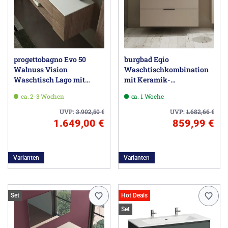
progettobagno Evo 50
burgbad Eqio
Walnuss Vision
Waschtischkombination
Waschtisch Lago mit
mit Keramik-
Unterschrank 120 cm,
Aufsatzwaschtisch 120 cm,
ca. 2-3 Wochen
ca. 1 Woche
Ausführung links ohne
mit Griff G0200
Hahnloch
UVP:
3.902,50
€
UVP:
1.682,66
€
1.649,00 €
859,99 €
Varianten
Varianten
Set
Hot Deals
Set