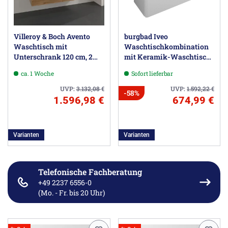
Villeroy & Boch Avento
burgbad Iveo
Waschtisch mit
Waschtischkombination
Unterschrank 120 cm, 2
mit Keramik-Waschtisch
Auszüge
120 cm
ca. 1 Woche
Sofort lieferbar
UVP:
3.132,08
€
UVP:
1.592,22
€
-58%
1.596,98 €
674,99 €
Varianten
Varianten
Telefonische Fachberatung
+49 2237 6556-0
(Mo. - Fr. bis 20 Uhr)