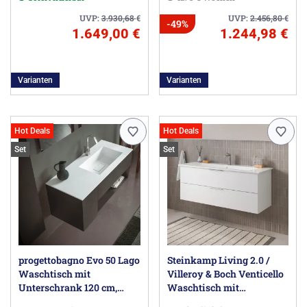
Hahnloch
UVP:
3.930,68
€
UVP:
2.456,80
€
-49%
1.649,00 €
1.244,98 €
Varianten
Varianten
Hot Deals
Hot Deals
Set
Set
progettobagno Evo 50 Lago
Steinkamp Living 2.0 /
Waschtisch mit
Villeroy & Boch Venticello
Unterschrank 120 cm,
Waschtisch mit
Ausführung rechts
Unterschrank 120 cm