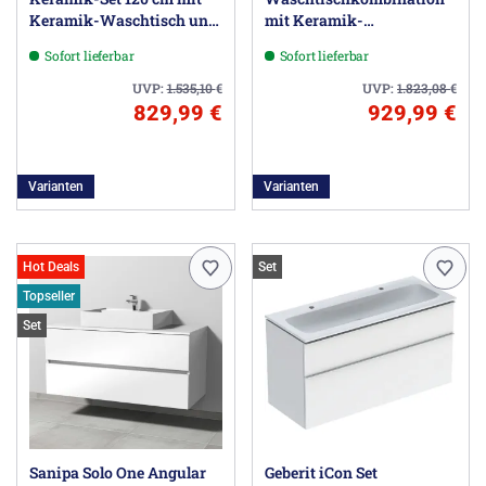
Keramik-Waschtisch und
mit Keramik-
Waschtischunterbau mit 2
Aufsatzwaschtisch 120 cm,
Sofort lieferbar
Sofort lieferbar
Auszügen
rechts, mit Stangengriff
P95
UVP:
1.535,10
€
UVP:
1.823,08
€
829,99 €
929,99 €
Varianten
Varianten
Hot Deals
Set
Topseller
Set
Sanipa Solo One Angular
Geberit iCon Set