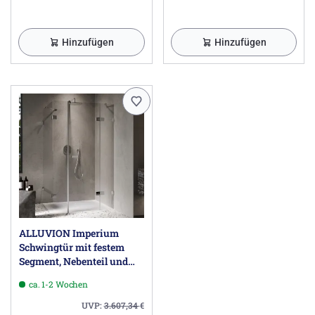
Hinzufügen
Hinzufügen
ALLUVION Imperium
Schwingtür mit festem
Segment, Nebenteil und
Seitenwand 120,1-330 x
ca. 1-2 Wochen
200,1-220 cm
UVP:
3.607,34
€