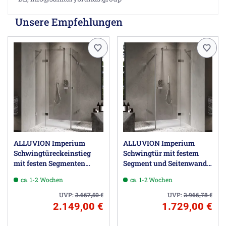
Unsere Empfehlungen
ALLUVION Imperium
ALLUVION Imperium
Schwingtüreckeinstieg
Schwingtür mit festem
mit festen Segmenten
Segment und Seitenwand
120,1-150 x 200,1-220 cm
120,1-150 x 200,1-220 cm
ca. 1-2 Wochen
ca. 1-2 Wochen
UVP:
3.667,50
€
UVP:
2.966,78
€
2.149,00 €
1.729,00 €