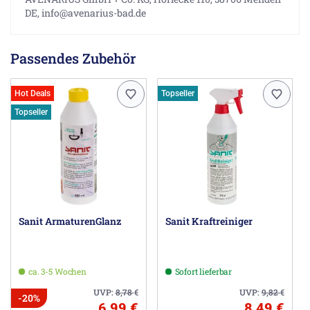
DE, info@avenarius-bad.de
Passendes Zubehör
Hot Deals
Topseller
Topseller
Sanit ArmaturenGlanz
Sanit Kraftreiniger
ca. 3-5 Wochen
Sofort lieferbar
UVP:
8,78
€
UVP:
9,82
€
-20%
6,99 €
8,49 €