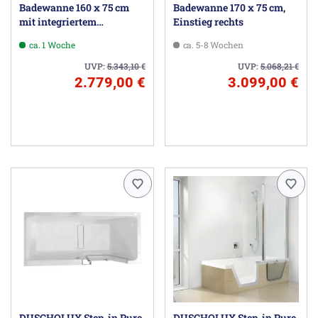
Badewanne 160 x 75 cm
Badewanne 170 x 75 cm,
mit integriertem
Einstieg rechts
Wasserzulauf, Einstieg
ca. 1 Woche
ca. 5-8 Wochen
rechts
UVP:
5.343,10
€
UVP:
5.068,21
€
2.779,00 €
3.099,00 €
DUSCHOLUX Step-in Pure
DUSCHOLUX Step-in Pure