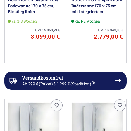
Badewanne 170 x 75 cm,
Badewanne 170 x 75 cm
Einstieg links
mit integriertem
Wasserzulauf, Einstieg
ca. 2-3 Wochen
ca. 1-2 Wochen
links
UVP:
5.068,21
€
UVP:
5.343,10
€
3.099,00 €
2.779,00 €
Versandkostenfrei
(1)
Ab 299 € (Paket) & 1.299 € (Spedition)