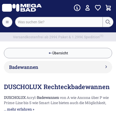
Vorkassenrabatt
Übersicht
Badewannen
DUSCHOLUX Rechteckbadewannen
DUSCHOLUX
Acryl-
Badewannen
von A wie Ancona über P wie
Prime-Line bis S wie Smart-Line bieten auch die Möglichkeit,
Griffe zu installieren. Hier bieten wir die Möglichkeit, sie online
... mehr erfahren »
anzuschauen, auszuwählen und bei Megabad.com zu bestellen!