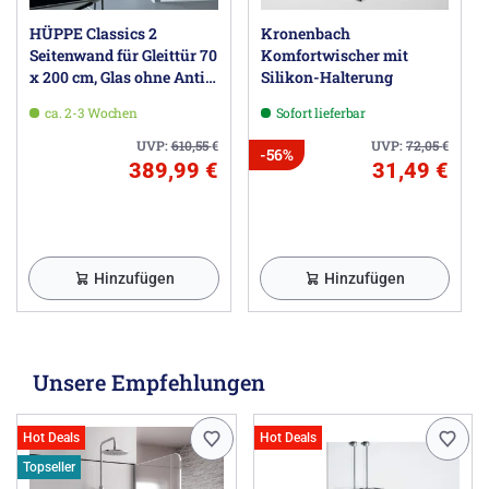
HÜPPE Classics 2
Kronenbach
Seitenwand für Gleittür 70
Komfortwischer mit
x 200 cm, Glas ohne Anti-
Silikon-Halterung
Plaque
ca. 2-3 Wochen
Sofort lieferbar
UVP:
610,55
€
UVP:
72,05
€
-56%
389,99 €
31,49 €
Hinzufügen
Hinzufügen
Unsere Empfehlungen
Hot Deals
Hot Deals
Topseller