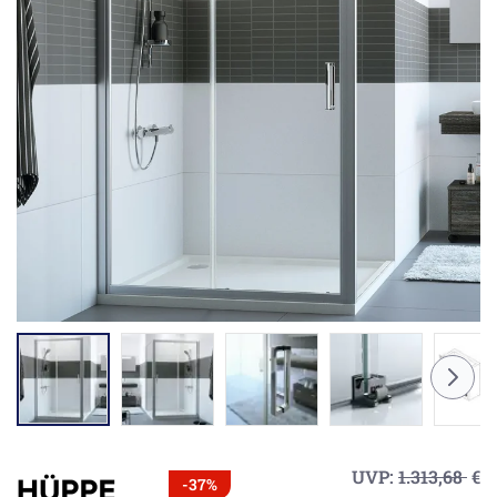
UVP:
1.313,68
€
-37%