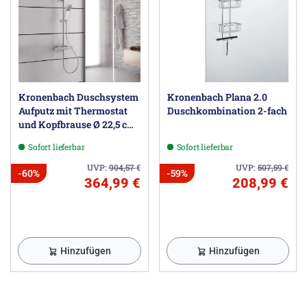
Kronenbach Duschsystem
Kronenbach Plana 2.0
Aufputz mit Thermostat
Duschkombination 2-fach
und Kopfbrause Ø 22,5 cm,
rund
Sofort lieferbar
Sofort lieferbar
UVP:
904,57
€
UVP:
507,59
€
-60%
-59%
364,99 €
208,99 €
Hinzufügen
Hinzufügen