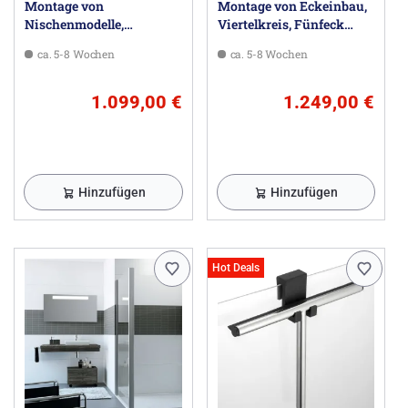
Montage von
Montage von Eckeinbau,
Nischenmodelle,
Viertelkreis, Fünfeck
Seitenteile,
größer als 100 x 200 cm
ca. 5-8 Wochen
ca. 5-8 Wochen
Wannenabtrennung
größer als 100 x 200 cm
1.099,00 €
1.249,00 €
Hinzufügen
Hinzufügen
Hot Deals