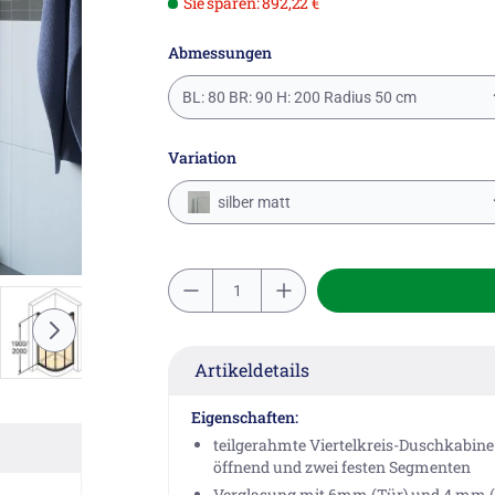
Sie sparen: 892,22 €
Abmessungen
BL: 80 BR: 90 H: 200 Radius 50 cm
Variation
silber matt
Artikeldetails
Eigenschaften:
teilgerahmte Viertelkreis-Duschkabine 
öffnend und zwei festen Segmenten
Verglasung mit 6mm (Tür) und 4 mm (f