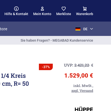
Hilfe & Kontakt
Mein Konto
Merkliste
Warenkorb
tore
DE
Sie haben Fragen? - MEGABAD Kundenservice
UVP:
2.421,22
€
-37%
 1/4 Kreis
1.529,00 €
0 cm, R= 50
inkl. MwSt.,
zzgl. Versand