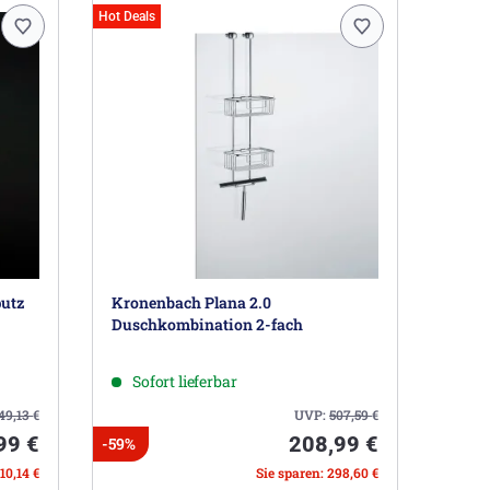
Hot Deals
utz
Kronenbach Plana 2.0
Duschkombination 2-fach
Sofort lieferbar
849,13
€
UVP:
507,59
€
99 €
208,99 €
-59%
10,14 €
Sie sparen: 298,60 €