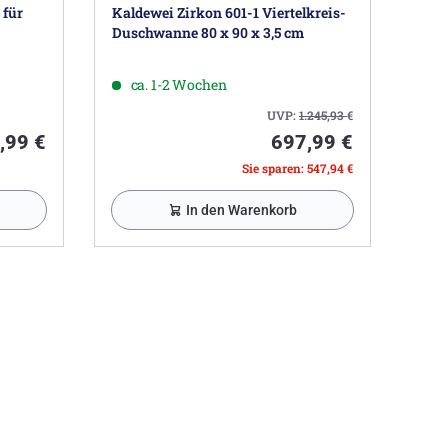
für
Kaldewei Zirkon 601-1 Viertelkreis-
Duschwanne 80 x 90 x 3,5 cm
ca. 1-2 Wochen
UVP:
1.245,93
€
,99 €
697,99 €
Sie sparen: 547,94 €
In den Warenkorb