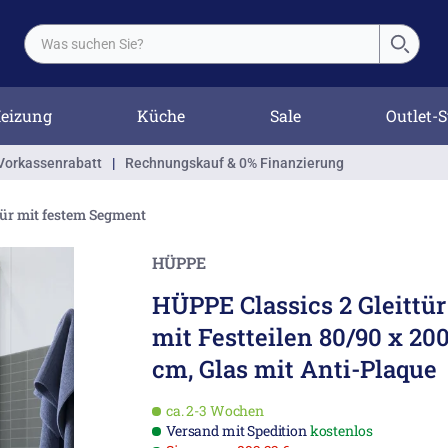
eizung
Küche
Sale
Outlet-S
Vorkassenrabatt
|
Rechnungskauf & 0% Finanzierung
ttür mit festem Segment
HÜPPE
HÜPPE Classics 2 Gleittür
mit Festteilen 80/90 x 20
cm, Glas mit Anti-Plaque
ca. 2-3 Wochen
Versand mit Spedition
kostenlos