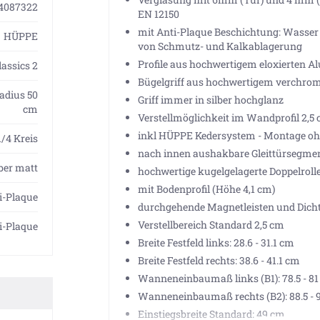
4087322
EN 12150
mit Anti-Plaque Beschichtung: Wasser p
HÜPPE
von Schmutz- und Kalkablagerung
Profile aus hochwertigem eloxierten 
lassics 2
Bügelgriff aus hochwertigem verchrom
Radius 50
Griff immer in silber hochglanz
cm
Verstellmöglichkeit im Wandprofil 2,5
inkl HÜPPE Kedersystem - Montage ohn
1/4 Kreis
nach innen aushakbare Gleittürsegment
lber matt
hochwertige kugelgelagerte Doppelrol
mit Bodenprofil (Höhe 4,1 cm)
i-Plaque
durchgehende Magnetleisten und Dicht
Verstellbereich Standard 2,5 cm
i-Plaque
Breite Festfeld links: 28.6 - 31.1 cm
Breite Festfeld rechts: 38.6 - 41.1 cm
Wanneneinbaumaß links (B1): 78.5 - 8
Wanneneinbaumaß rechts (B2): 88.5 - 
Einstiegsbreite Standard: 49 cm