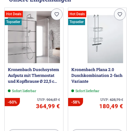
Hot Deals
Hot Deals
Topseller
Topseller
Kronenbach Duschsystem
Kronenbach Plana 2.0
Aufputz mit Thermostat
Duschkombination 2-fach
und Kopfbrause Ø 22,5 cm,
Variante
rund
Sofort lieferbar
Sofort lieferbar
UVP:
904,57
€
UVP:
425,79
€
-60%
-58%
364,99 €
180,49 €