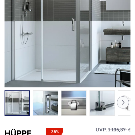
UVP:
1.136,37
€
-36%