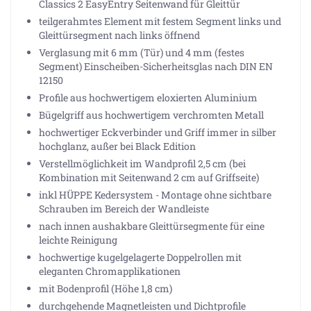
Classics 2 EasyEntry Seitenwand für Gleittür
teilgerahmtes Element mit festem Segment links und
Gleittürsegment nach links öffnend
Verglasung mit 6 mm (Tür) und 4 mm (festes
Segment) Einscheiben-Sicherheitsglas nach DIN EN
12150
Profile aus hochwertigem eloxierten Aluminium
Bügelgriff aus hochwertigem verchromten Metall
hochwertiger Eckverbinder und Griff immer in silber
hochglanz, außer bei Black Edition
Verstellmöglichkeit im Wandprofil 2,5 cm (bei
Kombination mit Seitenwand 2 cm auf Griffseite)
inkl HÜPPE Kedersystem - Montage ohne sichtbare
Schrauben im Bereich der Wandleiste
nach innen aushakbare Gleittürsegmente für eine
leichte Reinigung
hochwertige kugelgelagerte Doppelrollen mit
eleganten Chromapplikationen
mit Bodenprofil (Höhe 1,8 cm)
durchgehende Magnetleisten und Dichtprofile