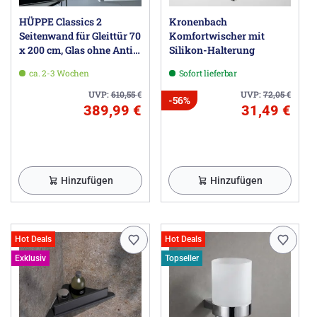
HÜPPE Classics 2
Kronenbach
Seitenwand für Gleittür 70
Komfortwischer mit
x 200 cm, Glas ohne Anti-
Silikon-Halterung
Plaque
ca. 2-3 Wochen
Sofort lieferbar
UVP:
610,55
€
UVP:
72,05
€
-56%
389,99 €
31,49 €
Hinzufügen
Hinzufügen
Hot Deals
Hot Deals
Exklusiv
Topseller