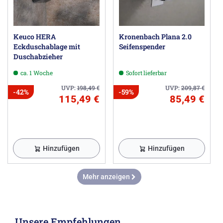
Keuco HERA
Kronenbach Plana 2.0
Eckduschablage mit
Seifenspender
Duschabzieher
ca. 1 Woche
Sofort lieferbar
UVP:
198,49
€
UVP:
209,87
€
-42%
-59%
115,49 €
85,49 €
Hinzufügen
Hinzufügen
Mehr anzeigen
Unsere Empfehlungen