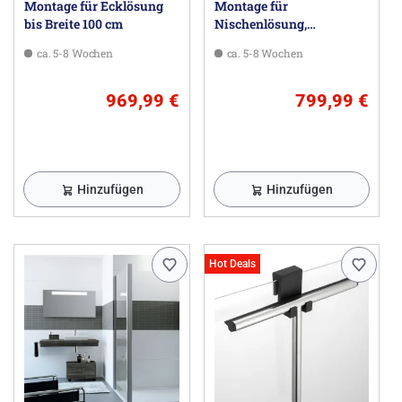
Montage für Ecklösung
Montage für
bis Breite 100 cm
Nischenlösung,
freistehende Trennwände,
ca. 5-8 Wochen
ca. 5-8 Wochen
Badewannenmodelle
969,99 €
799,99 €
Hinzufügen
Hinzufügen
Hot Deals