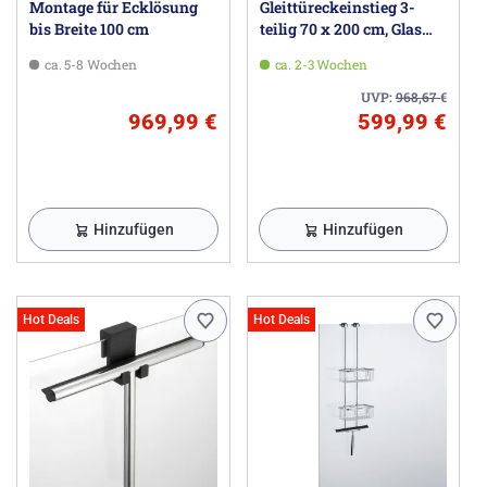
Montage für Ecklösung
Gleittüreckeinstieg 3-
bis Breite 100 cm
teilig 70 x 200 cm, Glas
ohne Anti-Plaque
ca. 5-8 Wochen
ca. 2-3 Wochen
UVP:
968,67
€
969,99 €
599,99 €
Hinzufügen
Hinzufügen
Hot Deals
Hot Deals