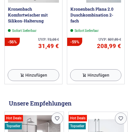
Kronenbach
Kronenbach Plana 2.0
Komfortwischer mit
Duschkombination 2-
Silikon-Halterung
fach
Sofort lieferbar
Sofort lieferbar
UVP:
72,05
€
UVP:
507,59
€
-56%
-59%
31,49 €
208,99 €
Hinzufügen
Hinzufügen
Unsere Empfehlungen
Hot Deals
Hot Deals
Topseller
Topseller