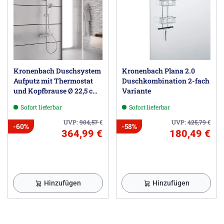
Kronenbach Duschsystem
Kronenbach Plana 2.0
Aufputz mit Thermostat
Duschkombination 2-fach
und Kopfbrause Ø 22,5 cm,
Variante
rund
Sofort lieferbar
Sofort lieferbar
UVP:
904,57
€
UVP:
425,79
€
-60%
-58%
364,99 €
180,49 €
Hinzufügen
Hinzufügen