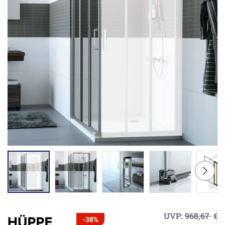
UVP:
968,67
€
-38%