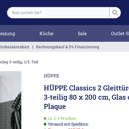
eizung
Küche
Sale
Outlet-S
Vorkassenrabatt
|
Rechnungskauf & 0% Finanzierung
tieg 3-teilig, 1/2-Teil
HÜPPE
HÜPPE Classics 2 Gleittü
3-teilig 80 x 200 cm, Glas
Plaque
ca. 2-3 Wochen
Versand mit Spedition