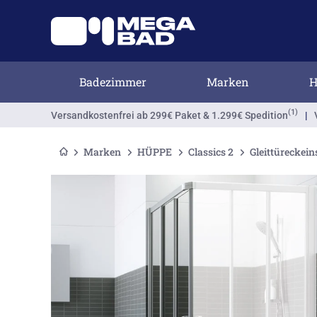
Badezimmer
Marken
H
(1)
Versandkostenfrei
ab 299€ Paket & 1.299€ Spedition
|
Marken
HÜPPE
Classics 2
Gleittüreckeins