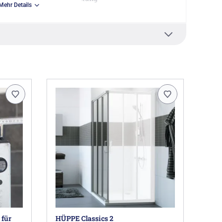
Mehr Details
hleißteile nach Erwerb des Produktes
abine beziehen sich nur für Montage auf
eichen die Maße ab, bitte vor Bestellung die genauen
!
 Montageservice empfohlen.
e Wandleistenbreite von 3,04 cm kann das
endet werden. Bitte separat bestellen.
er Duschabtrennung.
rden zwei Halbteile benötigt!
Bad Zwischenahn DE, hueppe@hueppe.com
für
HÜPPE Classics 2