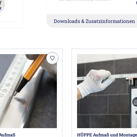
Abdichtung nach DIN 14428
10-jährige Nachkaufgarantie auf Versc
Downloads & Zusatzinformationen
Hinweise:
Die angegebenen Abmessungen der Duschk
Duschwannen. Für bodengleiche Montage w
Abmessungen vom Duschbereich angeben
Für diesen Artikel wird der Aufmaß- und
Für eine Verbreiterung um 1,5 cm für ein
Verbreiterungsprofil Art.-Nr.: A21005 verw
Dieser Artikel ist lediglich die Hälfte ein
Für eine vollständige Duschabtrennung we
Herstellerinformationen
HÜPPE GmbH, Industriestraße 3, 26160 
Aufmaß
HÜPPE Aufmaß und Montage 