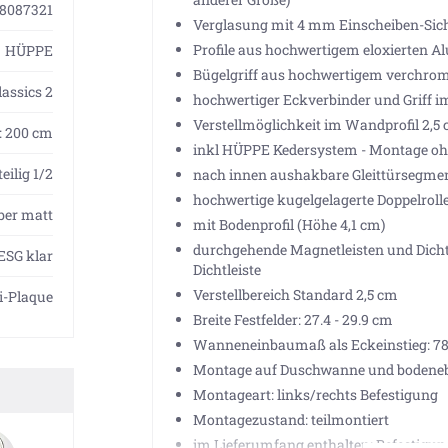
8087321
Verglasung mit 4 mm Einscheiben-Sich
Profile aus hochwertigem eloxierten 
HÜPPE
Bügelgriff aus hochwertigem verchrom
lassics 2
hochwertiger Eckverbinder und Griff i
Verstellmöglichkeit im Wandprofil 2,5
H: 200 cm
inkl HÜPPE Kedersystem - Montage ohn
eilig 1/2
nach innen aushakbare Gleittürsegment
hochwertige kugelgelagerte Doppelrol
lber matt
mit Bodenprofil (Höhe 4,1 cm)
durchgehende Magnetleisten und Dicht
ESG klar
Dichtleiste
Verstellbereich Standard 2,5 cm
i-Plaque
Breite Festfelder: 27.4 - 29.9 cm
Wanneneinbaumaß als Eckeinstieg: 78.
Montage auf Duschwanne und bodeneb
Montageart: links/rechts Befestigung
Montagezustand: teilmontiert
im Lieferumfang enthalten: Befestigu