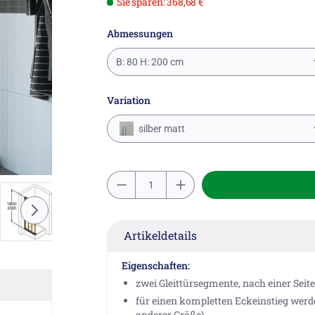
Sie sparen: 368,68 €
Abmessungen
B: 80 H: 200 cm
Variation
silber matt
Artikeldetails
Eigenschaften:
zwei Gleittürsegmente, nach einer Seit
für einen kompletten Eckeinstieg werden
anderer Größe)