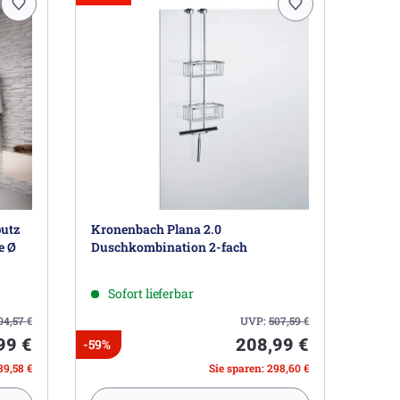
utz
Kronenbach Plana 2.0
e Ø
Duschkombination 2-fach
Sofort lieferbar
04,57
€
UVP:
507,59
€
99 €
208,99 €
-59%
39,58 €
Sie sparen: 298,60 €