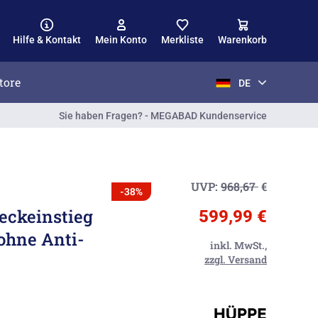
Hilfe & Kontakt
Mein Konto
Merkliste
Warenkorb
tore
DE
Sie haben Fragen? - MEGABAD Kundenservice
UVP:
968,67
€
-38%
reckeinstieg
599,99 €
 ohne Anti-
inkl. MwSt.,
zzgl. Versand