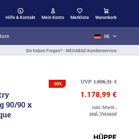
Hilfe & Kontakt
Mein Konto
Merkliste
Warenkorb
tore
DE
Sie haben Fragen? - MEGABAD Kundenservice
UVP:
1.806,31
€
-35%
try
1.178,99 €
ig 90/90 x
inkl. MwSt.,
aque
zzgl. Versand