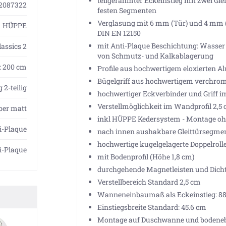
teilgerahmter Eckeinstieg mit zwei Gle
2087322
festen Segmenten
Verglasung mit 6 mm (Tür) und 4 mm (
HÜPPE
DIN EN 12150
mit Anti-Plaque Beschichtung: Wasser p
lassics 2
von Schmutz- und Kalkablagerung
H: 200 cm
Profile aus hochwertigem eloxierten 
Bügelgriff aus hochwertigem verchrom
 2-teilig
hochwertiger Eckverbinder und Griff im
Verstellmöglichkeit im Wandprofil 2,5
lber matt
inkl HÜPPE Kedersystem - Montage ohn
i-Plaque
nach innen aushakbare Gleittürsegment
hochwertige kugelgelagerte Doppelrol
i-Plaque
mit Bodenprofil (Höhe 1,8 cm)
durchgehende Magnetleisten und Dicht
Verstellbereich Standard 2,5 cm
Wanneneinbaumaß als Eckeinstieg: 88.
Einstiegsbreite Standard: 45.6 cm
Montage auf Duschwanne und bodeneb