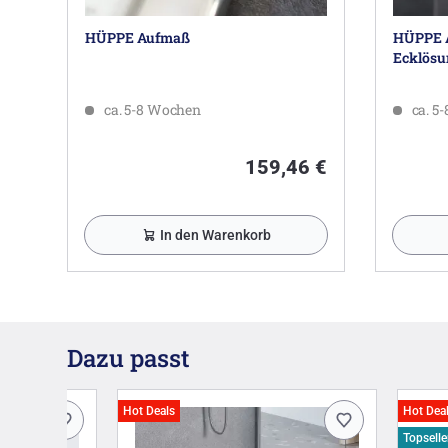
HÜPPE Aufmaß
HÜPPE A
Ecklösun
ca. 5-8 Wochen
ca. 5
159,46 €
In den Warenkorb
Dazu passt
Hot Deals
Hot Dea
Topselle