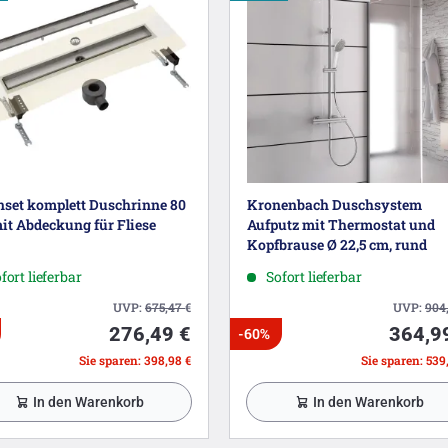
nset komplett Duschrinne 80
Kronenbach Duschsystem
it Abdeckung für Fliese
Aufputz mit Thermostat und
Kopfbrause Ø 22,5 cm, rund
fort lieferbar
Sofort lieferbar
UVP:
675,47
€
UVP:
904
276,49 €
364,9
-60%
Sie sparen: 398,98 €
Sie sparen: 539
In den Warenkorb
In den Warenkorb