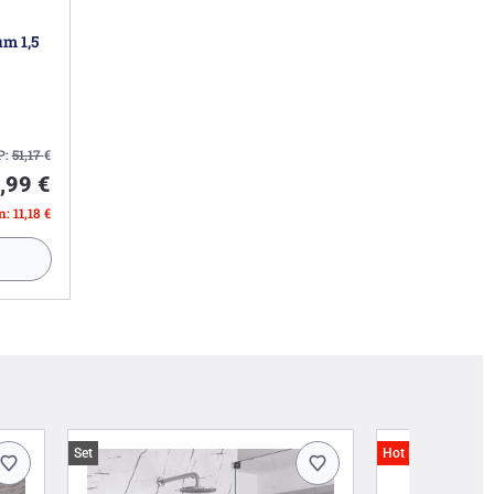
m 1,5
P:
51,17
€
,99 €
: 11,18 €
Set
Hot Deals