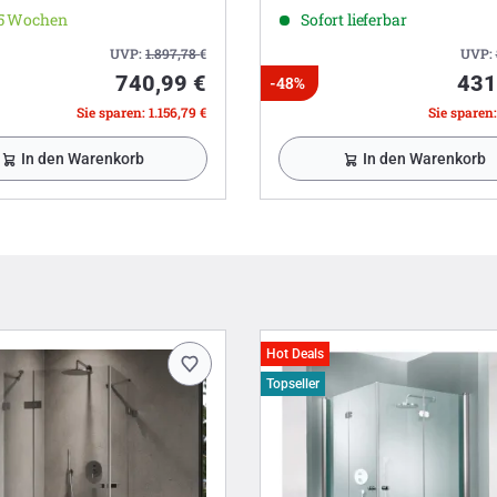
-5 Wochen
Sofort lieferbar
UVP:
1.897,78
€
UVP:
740,99 €
431
-48%
Sie sparen: 1.156,79 €
Sie sparen:
In den Warenkorb
In den Warenkorb
Hot Deals
Topseller