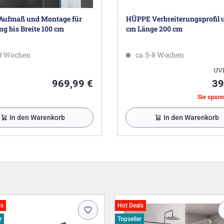
ufmaß und Montage für
HÜPPE Verbreiterungsprofil u
g bis Breite 100 cm
cm Länge 200 cm
-8 Wochen
ca. 5-8 Wochen
UV
969,99 €
39
Sie sparen
In den Warenkorb
In den Warenkorb
ls
Hot Deals
r
Topseller