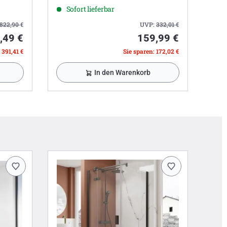
Sofort lieferbar
822,90
€
UVP:
332,01
€
,49 €
159,99 €
 391,41 €
Sie sparen: 172,02 €
In den Warenkorb