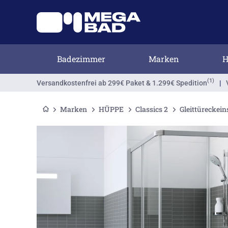
Badezimmer
Marken
H
(1)
Versandkostenfrei
ab 299€ Paket & 1.299€ Spedition
|
Marken
HÜPPE
Classics 2
Gleittüreckein