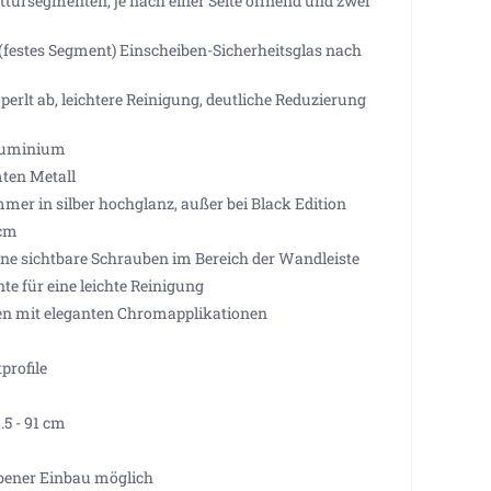
ittürsegmenten, je nach einer Seite öffnend und zwei
festes Segment) Einscheiben-Sicherheitsglas nach
erlt ab, leichtere Reinigung, deutliche Reduzierung
Aluminium
ten Metall
mer in silber hochglanz, außer bei Black Edition
 cm
e sichtbare Schrauben im Bereich der Wandleiste
e für eine leichte Reinigung
len mit eleganten Chromapplikationen
profile
5 - 91 cm
ener Einbau möglich