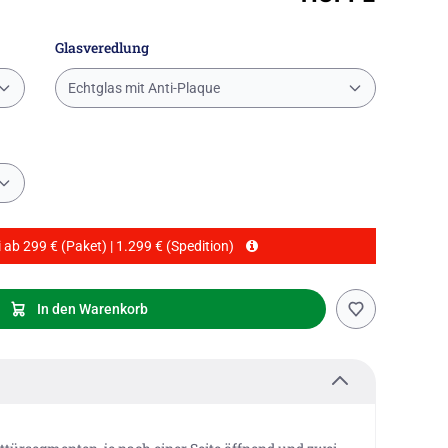
Glasveredlung
Echtglas mit Anti-Plaque
 ab 299 € (Paket) | 1.299 € (Spedition)
In den Warenkorb