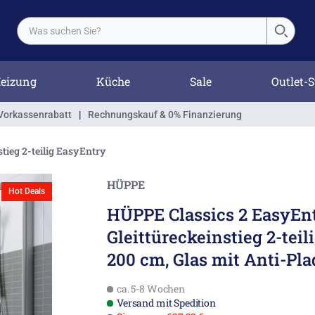
eizung
Küche
Sale
Outlet-S
Vorkassenrabatt
|
Rechnungskauf & 0% Finanzierung
stieg 2-teilig EasyEntry
HÜPPE
Hot Deals
HÜPPE Classics 2 EasyEn
Gleittüreckeinstieg 2-teil
200 cm, Glas mit Anti-Pl
ca. 5-8 Wochen
Versand mit Spedition