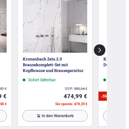
Kronenbach Zeta 2.0
Kronenbach P
Brausekomplett-Set mit
Duschkombin
Kopfbrause und Brausegarnitur
Sofort lieferbar
Sofort lief
,57
€
UVP:
953,34
€
9 €
474,99 €
-59%
,58 €
Sie sparen: 478,35 €
In den Warenkorb
In 