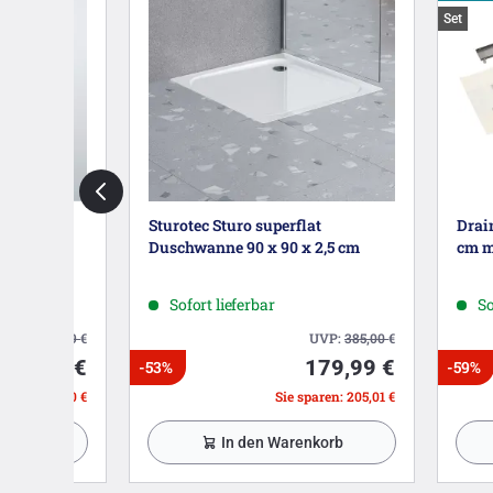
Set
0
Sturotec Sturo superflat
Drai
fach
Duschwanne 90 x 90 x 2,5 cm
cm m
Sofort lieferbar
So
UVP:
507,59
€
UVP:
385,00
€
208,99 €
179,99 €
-53%
-59%
paren: 298,60 €
Sie sparen: 205,01 €
nkorb
In den Warenkorb