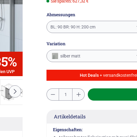
Sie sparen: 627,32 €
Abmessungen
BL: 90 BR: 90 H: 200 cm
Variation
35%
silber matt
den UVP
Hot Deals
+ versandkostenfrei
Artikeldetails
Eigenschaften: