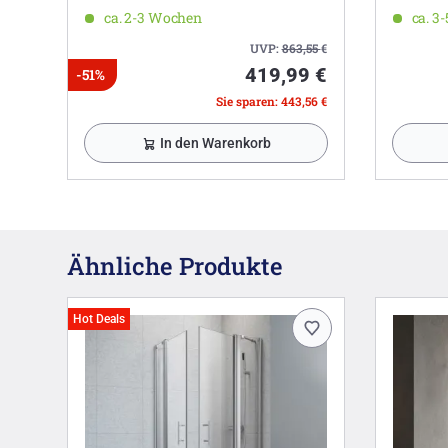
ca. 2-3 Wochen
ca. 3
UVP:
863,55
€
419,99 €
-51%
Sie sparen: 443,56 €
In den Warenkorb
Ähnliche Produkte
Hot Deals