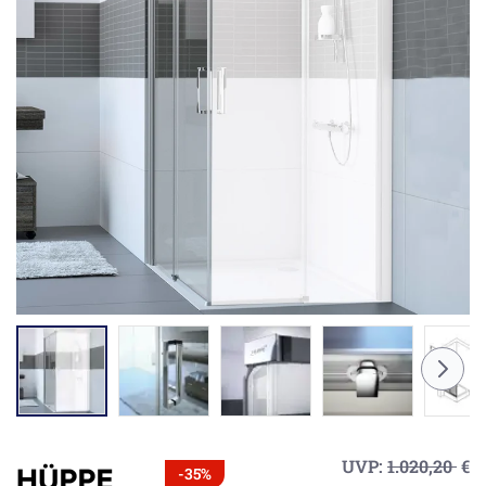
UVP:
1.020,20
€
-35%