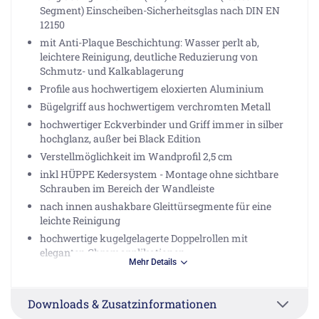
Segment) Einscheiben-Sicherheitsglas nach DIN EN
12150
mit Anti-Plaque Beschichtung: Wasser perlt ab,
leichtere Reinigung, deutliche Reduzierung von
Schmutz- und Kalkablagerung
Profile aus hochwertigem eloxierten Aluminium
Bügelgriff aus hochwertigem verchromten Metall
hochwertiger Eckverbinder und Griff immer in silber
hochglanz, außer bei Black Edition
Verstellmöglichkeit im Wandprofil 2,5 cm
inkl HÜPPE Kedersystem - Montage ohne sichtbare
Schrauben im Bereich der Wandleiste
nach innen aushakbare Gleittürsegmente für eine
leichte Reinigung
hochwertige kugelgelagerte Doppelrollen mit
eleganten Chromapplikationen
Mehr Details
mit Bodenprofil (Höhe 1,8 cm)
durchgehende Magnetleisten und Dichtprofile
Downloads & Zusatzinformationen
Verstellbereich Standard 2,5 cm