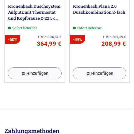
Kronenbach Duschsystem
Kronenbach Plana 2.0
Aufputz mit Thermostat
Duschkombination 2-fach
und Kopfbrause Ø 22,5 cm,
rund
Sofort lieferbar
Sofort lieferbar
UVP:
904,57
€
UVP:
507,59
€
-60%
-59%
364,99 €
208,99 €
Hinzufügen
Hinzufügen
Zahlungsmethoden