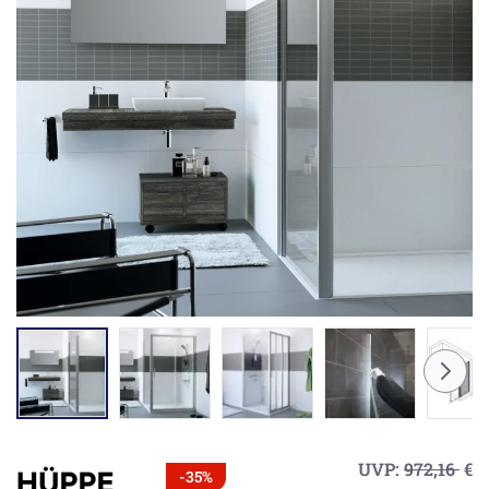
UVP:
972,16
€
-35%