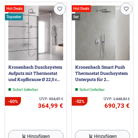
Hot Deals
Hot Deals
Topseller
Set
Kronenbach Duschsystem
Kronenbach Smart Push
Aufputz mit Thermostat
Thermostat Duschsystem
und Kopfbrause Ø 22,5 cm,
Unterputz für 2
rund
Verbraucher, rund
Sofort lieferbar
Sofort lieferbar
UVP:
904,57
€
UVP:
1.448,81
€
-60%
-52%
364,99 €
690,73 €
Hinzufügen
Hinzufügen