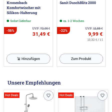
Kronenbach
Sanit DuschBlitz 2000
Komfortwischer mit
Silikon-Halterung
Sofort lieferbar
ca. 1-2 Wochen
UVP:
72,05
€
UVP:
12,88
€
-56%
-22%
31,49 €
9,99 €
13,32 € / 1 l
Hinzufügen
Zum Produkt
Unsere Empfehlungen
Hot Deals
Hot Deals