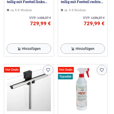
teilig mit Festteil links
teilig mit Festteil rechts
140 x 200 cm, Glas ohne
160 x 200 cm, Glas ohne
ca. 5-8 Wochen
ca. 5-8 Wochen
Anti-Plaque
Anti-Plaque
UVP:
1.136,37
€
UVP:
1.136,37
€
729,99 €
729,99 €
Hinzufügen
Hinzufügen
Hot Deals
Hot Deals
Topseller