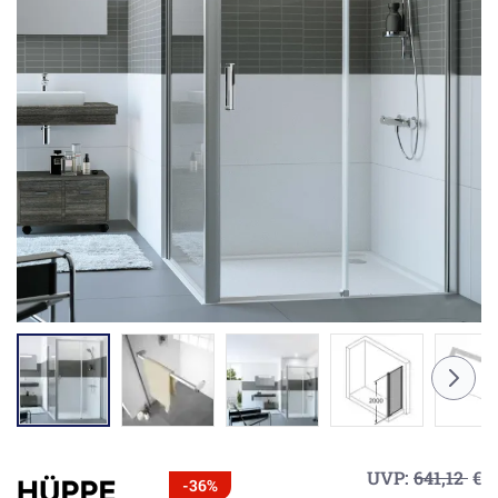
UVP:
641,12
€
-36%