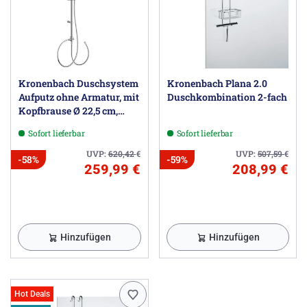
Kronenbach Duschsystem
Kronenbach Plana 2.0
Aufputz ohne Armatur, mit
Duschkombination 2-fach
Kopfbrause Ø 22,5 cm,
rund
Sofort lieferbar
Sofort lieferbar
UVP:
620,42
€
UVP:
507,59
€
-58%
-59%
259,99 €
208,99 €
Hinzufügen
Hinzufügen
Hot Deals