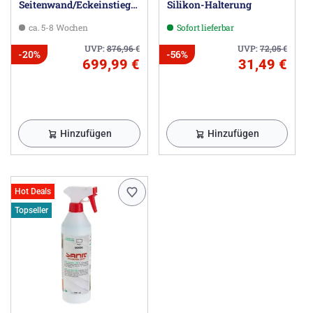
Seitenwand/Eckeinstieg
Silikon-Halterung
80 x 200 cm, Glas ohne
ca. 5-8 Wochen
Sofort lieferbar
Anti-Plaque
UVP:
876,96
€
UVP:
72,05
€
-20%
-56%
699,99 €
31,49 €
Hinzufügen
Hinzufügen
Hot Deals
Topseller