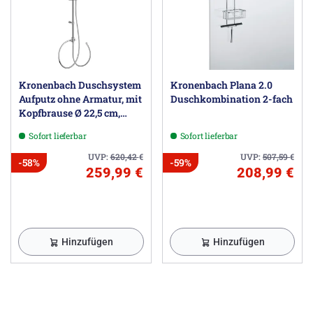
Kronenbach Duschsystem
Kronenbach Plana 2.0
Aufputz ohne Armatur, mit
Duschkombination 2-fach
Kopfbrause Ø 22,5 cm,
rund
Sofort lieferbar
Sofort lieferbar
UVP:
620,42
€
UVP:
507,59
€
-58%
-59%
259,99 €
208,99 €
Hinzufügen
Hinzufügen