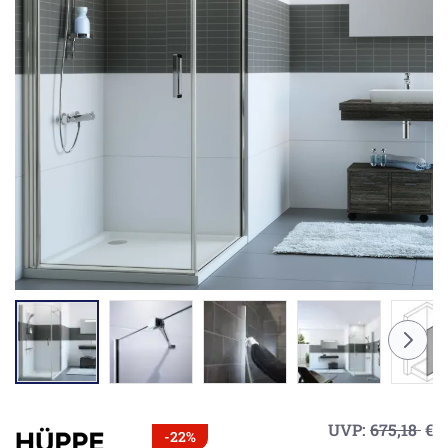
UVP:
675,18
€
-22%