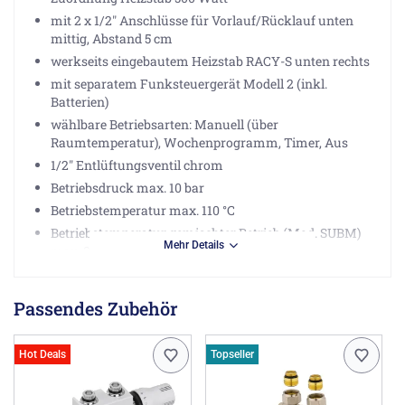
mit 2 x 1/2" Anschlüsse für Vorlauf/Rücklauf unten
mittig, Abstand 5 cm
werkseits eingebautem Heizstab RACY-S unten rechts
mit separatem Funksteuergerät Modell 2 (inkl.
Batterien)
wählbare Betriebsarten: Manuell (über
Raumtemperatur), Wochenprogramm, Timer, Aus
1/2" Entlüftungsventil chrom
Betriebsdruck max. 10 bar
Betriebstemperatur max. 110 °C
Betriebstemperatur gemischter Betrieb (Mod. SUBM)
Mehr Details
max. 95 °C
Montagezubehör/Abdeckung der E-Patrone im
Farbton des Heizkörpers
Passendes Zubehör
Wärmeleistung nach DIN EN442:
bei (75/65/20): 523 Watt
Hot Deals
Topseller
bei (55/45/20): 270 Watt