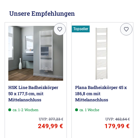
Unsere Empfehlungen
Topseller
HSK Line Badheizkörper
Plana Badheizkörper 45 x
50 x 177,5 cm, mit
186,8 cm mit
Mittelanschluss
Mittelanschluss
ca. 1-2 Wochen
ca. 1 Woche
UVP:
377,23
€
UVP:
462,64
€
249,99 €
179,99 €