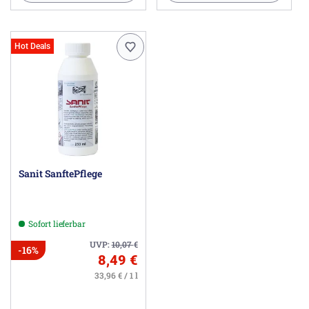
Hot Deals
Sanit SanftePflege
Sofort lieferbar
UVP:
10,07
€
-16%
8,49 €
33,96 € / 1 l