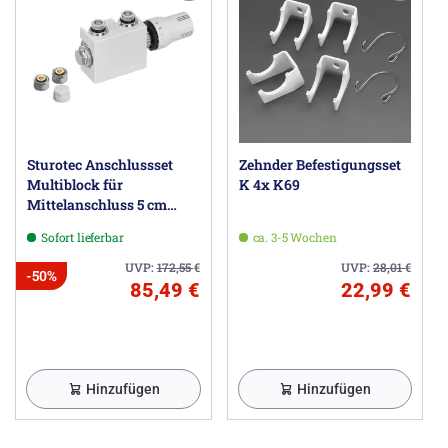
Sturotec Anschlussset
Zehnder Befestigungsset
Multiblock für
K 4x K69
Mittelanschluss 5 cm
inkl. Thermostatkopf
Sofort lieferbar
ca. 3-5 Wochen
UVP:
172,55
€
UVP:
28,01
€
-50%
85,49 €
22,99 €
Hinzufügen
Hinzufügen