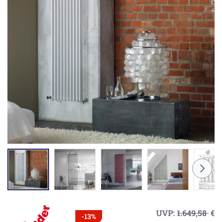
UVP:
1.649,58
€
-13%