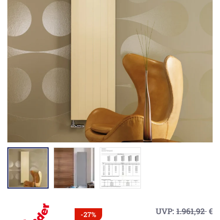
UVP:
1.961,92
€
-27%