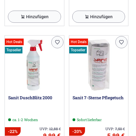
Hinzufügen
Hinzufügen
Hot Deals
Hot Deals
Topseller
Topseller
Sanit DuschBlitz 2000
Sanit 7-Sterne Pflegetuch
ca. 1-2 Wochen
Sofort lieferbar
UVP:
12,88
€
UVP:
7,50
€
-22%
-20%
9,99 €
5,99 €