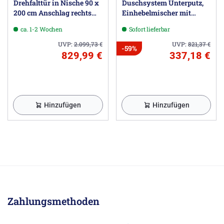
Drehfalttür in Nische 90 x
Duschsystem Unterputz,
200 cm Anschlag rechts
Einhebelmischer mit
inkl. easypearl
Umsteller, rund
ca. 1-2 Wochen
Sofort lieferbar
UVP:
2.099,73
€
UVP:
821,37
€
-59%
829,99 €
337,18 €
Hinzufügen
Hinzufügen
Zahlungsmethoden