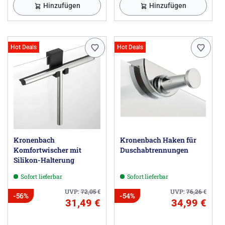
Hinzufügen
Hinzufügen
Hot Deals
Hot Deals
Kronenbach
Kronenbach Haken für
Komfortwischer mit
Duschabtrennungen
Silikon-Halterung
Sofort lieferbar
Sofort lieferbar
UVP:
72,05
€
UVP:
76,26
€
-56%
-54%
31,49 €
34,99 €