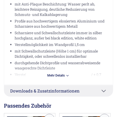
mit Anti-Plaque Beschichtung: Wasser perlt ab,
leichtere Reinigung, deutliche Reduzierung von
Schmutz- und Kalkablagerung
Profile aus hochwertigem eloxierten Aluminium und
Scharniere aus hochwertigem Metall
Scharniere und Schwallschutzleiste immer in silber
hochglanz, außer bei black edition, white edition
Verstellmöglichkeit im Wandprofil 1,5 cm
mit Schwallschutzleiste (Höhe 1 cm) für optimale
Dichtigkeit, oder schwellenlos installierbar
durchgehende Dichtprofile und wasserabweisende
waagerechte Dichtleiste
Verstellbereich: 1,5 cm (= Bestellmaß - 0,8 cm / + 0,7
Mehr Details
cm)
Breite: bis 120 cm (Maßanfertigung)
Downloads & Zusatzinformationen
Höhe: bis 150 cm (Maßanfertigung)
Montageart: Linksbefestigung
Passendes Zubehör
Montagezustand: teilmontiert
Abdichtung nach DIN 14428