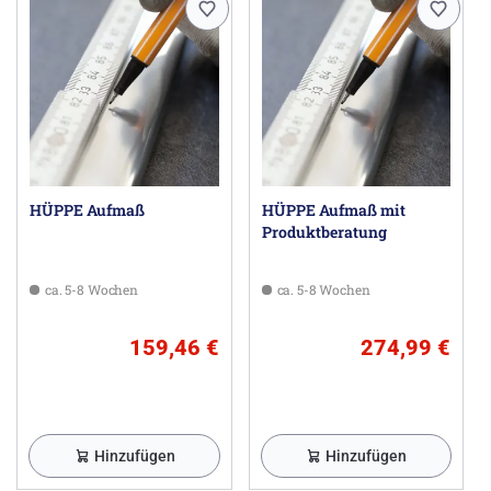
Made in Germany
im Lieferumfang enthalten: Befestigungsmaterial,
Montageanleitung
10-jährige Nachkaufgarantie auf Verschleißteile nach
Erwerb des Produktes
Qualitätssicherungssystem zertifiziert nach DIN EN
ISO 9001:2015
Energiemanagement zertifiziert nach DIN EN
50001:2011
HÜPPE Aufmaß
HÜPPE Aufmaß mit
Produktberatung
bei Maßanfertigung sind Schräge/Ausschnitt im 2.
Segment möglich; bitte anfragen
ca. 5-8 Wochen
ca. 5-8 Wochen
Für diesen Artikel wird der Aufmaß- und Montageservice
empfohlen!
159,46 €
274,99 €
Bei der Glasvariante "Spiegelglas" bitte angeben, welches
Segment mit Spiegelglas ausgeführt werden soll. Ohne
Angaben werden alle Segmente mit Spiegelglas
ausgeführt.
Hinzufügen
Hinzufügen
Herstellerinformationen