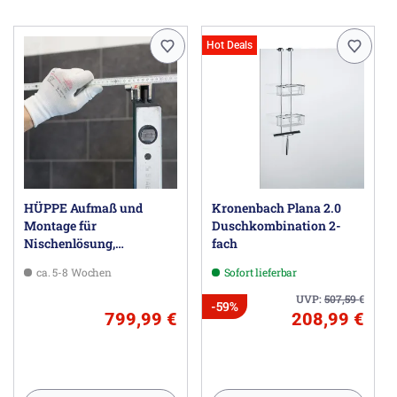
HÜPPE GmbH, Industriestraße 3, 26160 Bad Zwischenahn
DE, hueppe@hueppe.com
Hot Deals
HÜPPE Aufmaß und
Kronenbach Plana 2.0
Montage für
Duschkombination 2-
Nischenlösung,
fach
freistehende Trennwände,
ca. 5-8 Wochen
Sofort lieferbar
Badewannenmodelle
UVP:
507,59
€
-59%
799,99 €
208,99 €