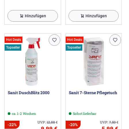
Hinzufügen
Hinzufügen
Hot Deals
Hot Deals
Topseller
Topseller
Sanit DuschBlitz 2000
Sanit 7-Sterne Pflegetuch
ca. 1-2 Wochen
Sofort lieferbar
UVP:
12,88
€
UVP:
7,50
€
-22%
-20%
9,99 €
5,99 €