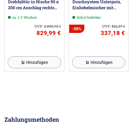
Drehfalttür in Nische 90 x
Duschsystem Unterputz,
200 cm Anschlag rechts
Einhebelmischer mit
inkl. easypearl
Umsteller, rund
ca. 1-2 Wochen
Sofort lieferbar
UVP:
2.099,73
€
UVP:
821,37
€
-59%
829,99 €
337,18 €
Hinzufügen
Hinzufügen
Zahlungsmethoden