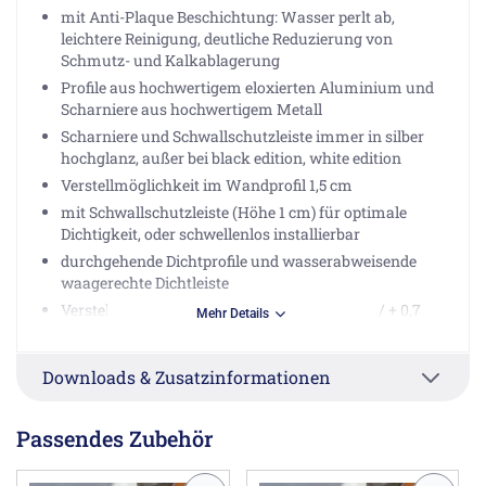
mit Anti-Plaque Beschichtung: Wasser perlt ab,
leichtere Reinigung, deutliche Reduzierung von
Schmutz- und Kalkablagerung
Profile aus hochwertigem eloxierten Aluminium und
Scharniere aus hochwertigem Metall
Scharniere und Schwallschutzleiste immer in silber
hochglanz, außer bei black edition, white edition
Verstellmöglichkeit im Wandprofil 1,5 cm
mit Schwallschutzleiste (Höhe 1 cm) für optimale
Dichtigkeit, oder schwellenlos installierbar
durchgehende Dichtprofile und wasserabweisende
waagerechte Dichtleiste
Verstellbereich: 1,5 cm (= Bestellmaß - 0,8 cm / + 0,7
Mehr Details
cm)
Breite: bis 120 cm (Maßanfertigung)
Downloads & Zusatzinformationen
Höhe: bis 150 cm (Maßanfertigung)
Montageart: Rechtsbefestigung
Passendes Zubehör
Montagezustand: teilmontiert
Abdichtung nach DIN 14428