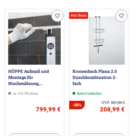
HÜPPE GmbH, Industriestraße 3, 26160 Bad Zwischenahn
DE, hueppe@hueppe.com
Hot Deals
HÜPPE Aufmaß und
Kronenbach Plana 2.0
Montage für
Duschkombination 2-
Nischenlösung,
fach
freistehende Trennwände,
ca. 5-8 Wochen
Sofort lieferbar
Badewannenmodelle
UVP:
507,59
€
-59%
799,99 €
208,99 €