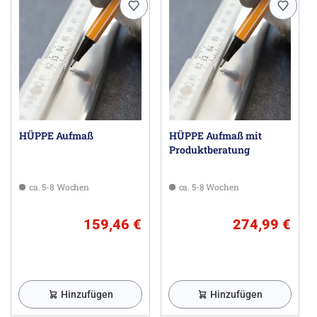
Made in Germany
im Lieferumfang enthalten: Befestigungsmaterial,
Montageanleitung
10-jährige Nachkaufgarantie auf Verschleißteile nach
Erwerb des Produktes
Qualitätssicherungssystem zertifiziert nach DIN EN
ISO 9001:2015
Energiemanagement zertifiziert nach DIN EN
50001:2011
HÜPPE Aufmaß
HÜPPE Aufmaß mit
Produktberatung
bei Maßanfertigung sind Schräge/Ausschnitt im 2.
Segment möglich; bitte anfragen
ca. 5-8 Wochen
ca. 5-8 Wochen
Für diesen Artikel wird der Aufmaß- und Montageservice
empfohlen!
159,46 €
274,99 €
Bei der Glasvariante "Spiegelglas" bitte angeben, welches
Segment mit Spiegelglas ausgeführt werden soll. Ohne
Angaben werden alle Segmente mit Spiegelglas
ausgeführt.
Hinzufügen
Hinzufügen
Herstellerinformationen