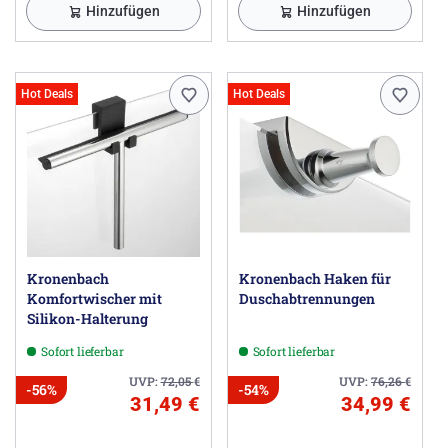
Hinzufügen
Hinzufügen
Hot Deals
Hot Deals
Kronenbach
Kronenbach Haken für
Komfortwischer mit
Duschabtrennungen
Silikon-Halterung
Sofort lieferbar
Sofort lieferbar
UVP:
72,05
€
UVP:
76,26
€
-56%
-54%
31,49 €
34,99 €