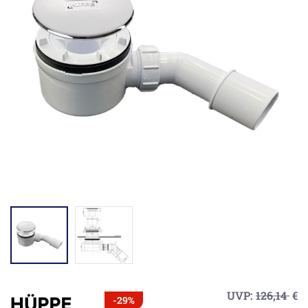
UVP:
126,14
€
-29%