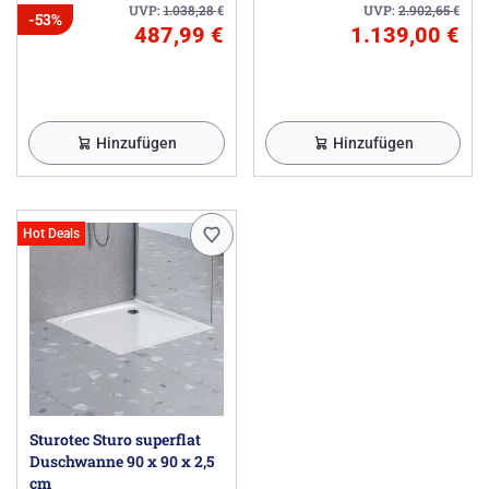
UVP:
1.038,28
€
UVP:
2.902,65
€
-53%
487,99 €
1.139,00 €
Hinzufügen
Hinzufügen
Hot Deals
Sturotec Sturo superflat
Duschwanne 90 x 90 x 2,5
cm