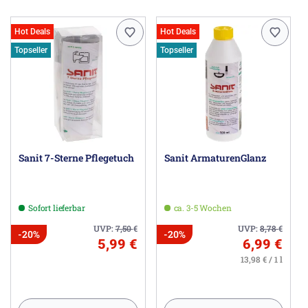
Hot Deals
Hot Deals
Topseller
Topseller
Sanit 7-Sterne Pflegetuch
Sanit ArmaturenGlanz
Sofort lieferbar
ca. 3-5 Wochen
UVP:
7,50
€
UVP:
8,78
€
-20%
-20%
5,99 €
6,99 €
13,98 € / 1 l