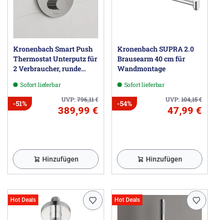
Kronenbach Smart Push
Kronenbach SUPRA 2.0
Thermostat Unterputz für
Brausearm 40 cm für
2 Verbraucher, runde
Wandmontage
Ausführung
Sofort lieferbar
Sofort lieferbar
UVP:
796,11
€
UVP:
104,15
€
-51%
-54%
389,99 €
47,99 €
Hinzufügen
Hinzufügen
Hot Deals
Hot Deals