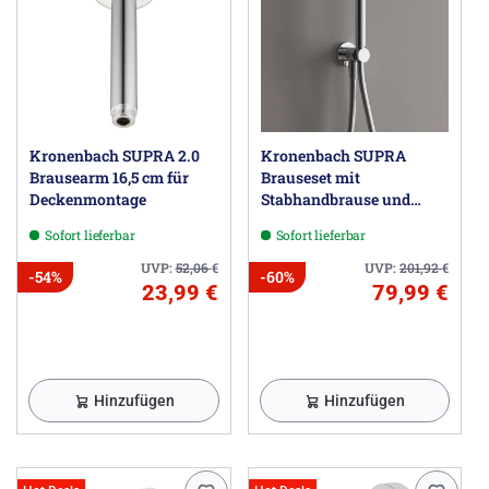
Kronenbach SUPRA 2.0
Kronenbach SUPRA
Brausearm 16,5 cm für
Brauseset mit
Deckenmontage
Stabhandbrause und
Wandanschlussbogen
Sofort lieferbar
Sofort lieferbar
UVP:
52,06
€
UVP:
201,92
€
-54%
-60%
23,99 €
79,99 €
Hinzufügen
Hinzufügen