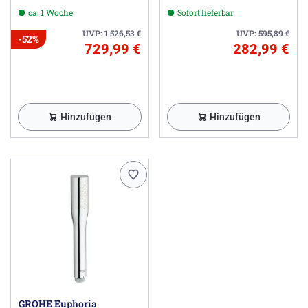
Durchflusskonstanthalter
ca. 1 Woche
Sofort lieferbar
UVP:
1.526,53
€
UVP:
595,89
€
-52%
729,99 €
282,99 €
Hinzufügen
Hinzufügen
GROHE Euphoria