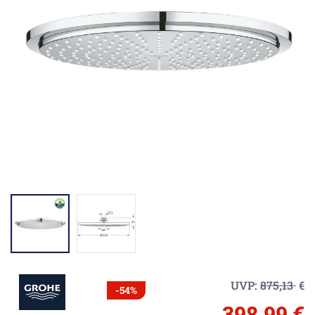
UVP:
875,13
€
-54%
398,99 €