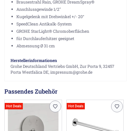
Brausestrahl Rain, GROHE DreamSpray®
Anschlussgewinde 1/2"
Kugelgelenk mit Drehwinkel +/- 20°
SpeedClean Antikalk-System
GROHE StarLight® Chromoberflächen
für Durchlauferhitzer geeignet
Abmessung Ø 31 cm
Herstellerinformationen
Grohe Deutschland Vertriebs GmbH, Zur Porta 9, 32457
Porta Westfalica DE, impressum@grohe.de
Passendes Zubehör
Hot Deals
Hot Deals