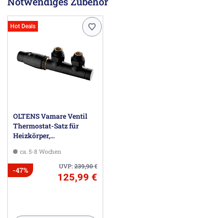
Notwendiges Zubehör
OLTENS-BIURO, ul. Karola Marcinkowskiego 16, 63-200
Jarocin PL, biuro@oltens.com
Hot Deals
OLTENS Vamare Ventil
Thermostat-Satz für
Heizkörper,
Thermostatkopf links
ca. 5-8 Wochen
UVP:
239,90
€
-47%
125,99 €