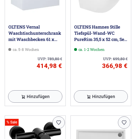
OLTENS Vernal
OLTENS Hamnes Stille
Waschtischunterschrank
Tiefspül-Wand-WC
mit Waschbecken 61 x
PureRim 35,5 x 52 cm, Set
25,4 cm, mit 1 Schublade
mit Ovan Slim WC-Sitz,
ca. 5-8 Wochen
ca. 1-2 Wochen
mit SmartClean
UVP:
789,80
€
UVP:
699,80
€
414,98 €
366,98 €
Hinzufügen
Hinzufügen
% Sale