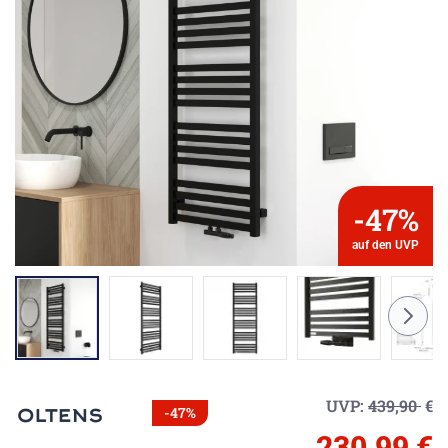
-47%
auf den UVP
UVP:
439,90
€
-47%
230,99 €