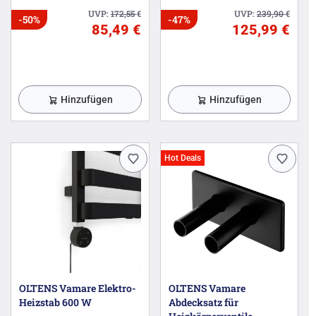
UVP:
172,55
€
UVP:
239,90
€
-50%
-47%
85,49 €
125,99 €
Hinzufügen
Hinzufügen
Hot Deals
OLTENS Vamare Elektro-
OLTENS Vamare
Heizstab 600 W
Abdecksatz für