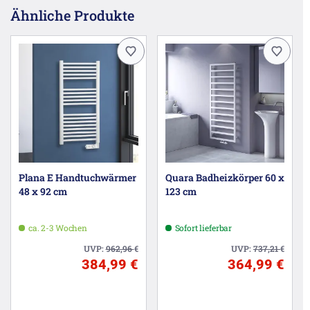
Ähnliche Produkte
Plana E Handtuchwärmer
Quara Badheizkörper 60 x
48 x 92 cm
123 cm
ca. 2-3 Wochen
Sofort lieferbar
UVP:
962,96
€
UVP:
737,21
€
384,99 €
364,99 €