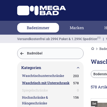
Badezimmer
Marken
H
(1)
Versandkostenfrei
ab 299€ Paket & 1.299€ Spedition
|
Bad
Badmöbel
Wasch
Kategorien
Bodenst
Waschtischunterschränke
203
Waschtisch mit Unterschrank
578
578 Artik
Spiegelschränke
0
Hochschränke &
156
Hängeschränke
Set