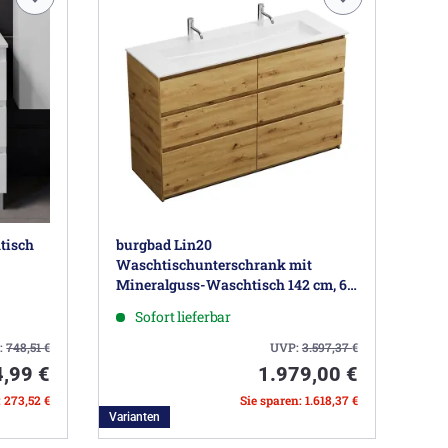
tisch
burgbad Lin20
Waschtischunterschrank mit
Mineralguss-Waschtisch 142 cm, 6
Auszüge
Sofort lieferbar
:
748,51
€
UVP:
3.597,37
€
,99 €
1.979,00 €
: 273,52 €
Sie sparen: 1.618,37 €
Varianten