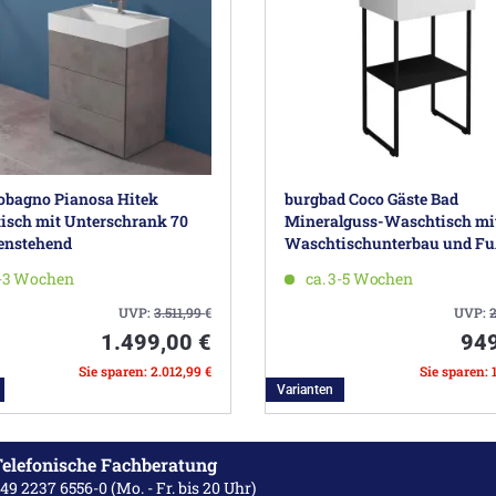
obagno Pianosa Hitek
burgbad Coco Gäste Bad
isch mit Unterschrank 70
Mineralguss-Waschtisch mi
enstehend
Waschtischunterbau und Fuß
2-3 Wochen
ca. 3-5 Wochen
UVP:
3.511,99
€
UVP:
1.499,00 €
949
Sie sparen: 2.012,99 €
Sie sparen: 
Varianten
elefonische Fachberatung
49 2237 6556-0
(Mo. - Fr. bis 20 Uhr)