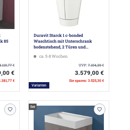
k
Duravit Starck 1 c-bonded
k 85
Waschtisch mit Unterschrank
bodenstehend, 2 Türen und
Innenbeleuchtung
ca. 5-8 Wochen
4.110,77
€
UVP:
7.104,30
€
9,00 €
3.579,00 €
2.381,77 €
Sie sparen: 3.525,30 €
Varianten
Set