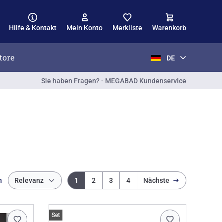
Hilfe & Kontakt
Mein Konto
Merkliste
Warenkorb
tore
DE
Sie haben Fragen? - MEGABAD Kundenservice
h
Relevanz
1
2
3
4
Nächste
Set