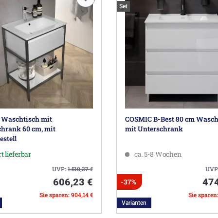
Set
0 Waschtisch mit
COSMIC B-Best 80 cm Wasch
hrank 60 cm, mit
mit Unterschrank
estell
t lieferbar
ca. 5-8 Wochen
UVP:
1.510,37
€
UVP
606,23 €
474
-37%
Sie sparen: 904,14 €
Sie sparen
Varianten