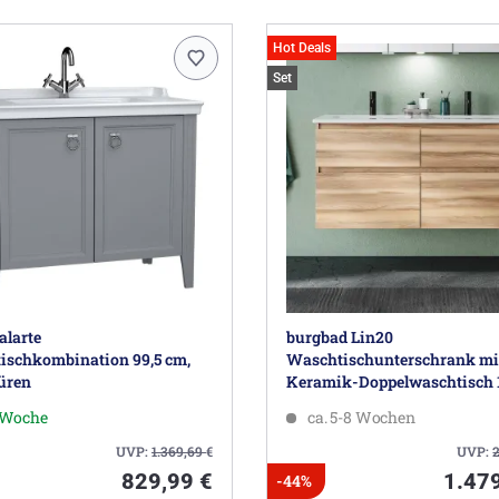
Hot Deals
Set
alarte
burgbad Lin20
ischkombination 99,5 cm,
Waschtischunterschrank mi
üren
Keramik-Doppelwaschtisch 
4 Auszüge
1 Woche
ca. 5-8 Wochen
UVP:
1.369,69
€
UVP:
829,99 €
1.47
-44%