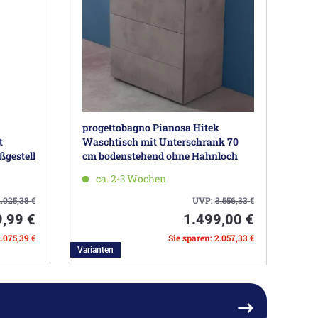
progettobagno Pianosa Hitek
t
Waschtisch mit Unterschrank 70
gestell
cm bodenstehend ohne Hahnloch
ca. 2-3 Wochen
2.025,38
€
UVP:
3.556,33
€
,99 €
1.499,00 €
1.075,39 €
Sie sparen: 2.057,33 €
Varianten