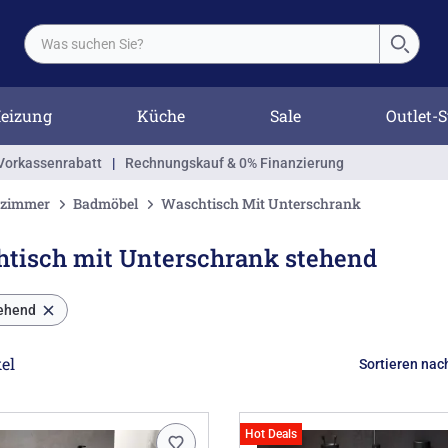
eizung
Küche
Sale
Outlet-S
Vorkassenrabatt
|
Rechnungskauf & 0% Finanzierung
ezimmer
Badmöbel
Waschtisch Mit Unterschrank
tisch mit Unterschrank stehend
ehend
el
Sortieren nac
Hot Deals