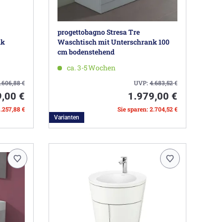
progettobagno Stresa Tre
nk
Waschtisch mit Unterschrank 100
cm bodenstehend
ca. 3-5 Wochen
.606,88
€
UVP:
4.683,52
€
9,00 €
1.979,00 €
3.257,88 €
Sie sparen: 2.704,52 €
Varianten