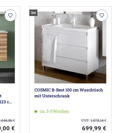
Set
COSMIC B-Best 100 cm Waschtisch
t
mit Unterschrank
123 cm,
ca. 3-5 Wochen
2.646,56
€
UVP:
1.078,14
€
9,00 €
699,99 €