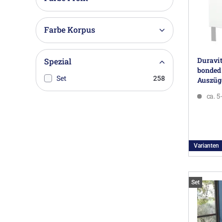
Farbe Korpus
Duravit
Spezial
bonded 
Set
258
Auszüge
cm
ca. 
Varianten
Set