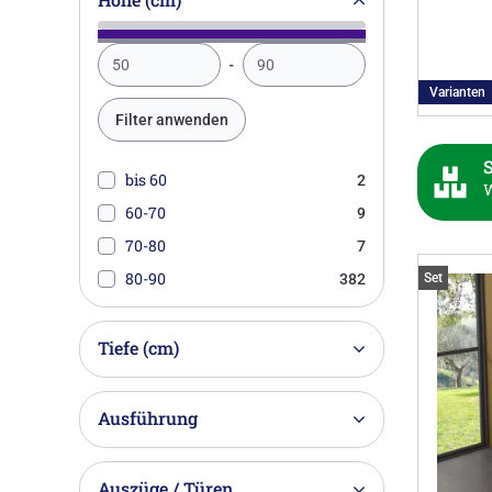
Varianten
Filter anwenden
S
bis 60
2
W
60-70
9
70-80
7
80-90
382
Set
Tiefe (cm)
Ausführung
Auszüge / Türen