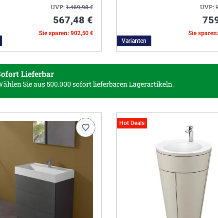
UVP:
1.469,98
€
UVP:
567,48 €
759
Sie sparen: 902,50 €
Sie sparen
Varianten
ofort Lieferbar
ählen Sie aus 500.000
sofort lieferbaren Lagerartikeln.
Hot Deals