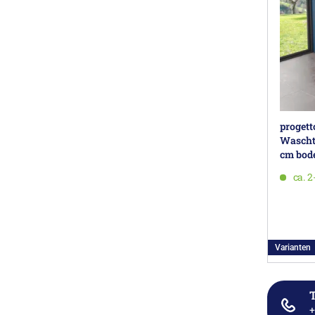
progett
Wascht
cm bod
ca. 
Varianten
T
+