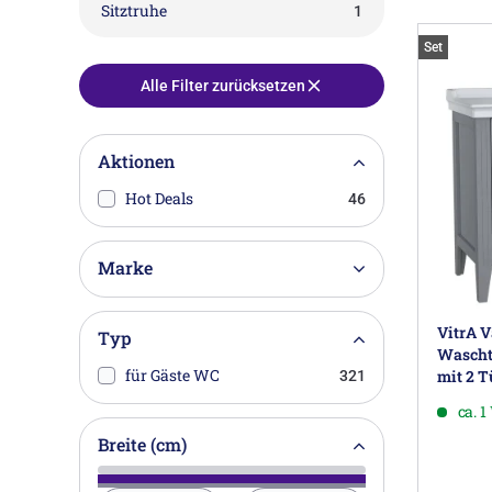
Sitztruhe
1
Set
Alle Filter zurücksetzen
Aktionen
Hot Deals
46
Marke
VitrA V
Typ
Wascht
für Gäste WC
mit 2 T
321
ca. 
Breite (cm)