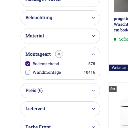
Beleuchtung
progett
Wascht
cm bod
Material
Sofor
Montageart
Bodenstehend
578
Varianten
Wandmontage
10416
Set
Preis (€)
Lieferzeit
Farbe Front