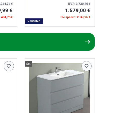
1.244,74
€
UVP:
3.720,26
€
,99 €
1.579,00 €
: 484,75 €
Sie sparen: 2.141,26 €
Varianten
Set