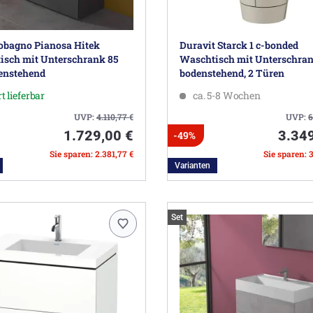
obagno Pianosa Hitek
Duravit Starck 1 c-bonded
isch mit Unterschrank 85
Waschtisch mit Unterschra
enstehend
bodenstehend, 2 Türen
t lieferbar
ca. 5-8 Wochen
UVP:
4.110,77
€
UVP:
6
1.729,00 €
3.34
-49%
Sie sparen: 2.381,77 €
Sie sparen: 
Varianten
Set