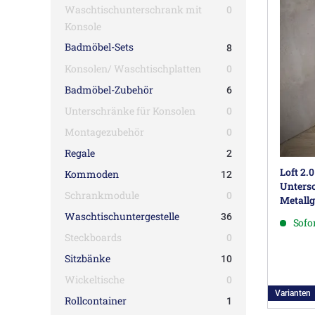
Waschtischunterschrank mit
0
Konsole
Badmöbel-Sets
8
Konsolen/ Waschtischplatten
0
Badmöbel-Zubehör
6
Unterschränke für Konsolen
0
Montagezubehör
0
Regale
2
Loft 2.
Kommoden
12
Untersc
Schrankmodule
0
Metallg
Waschtischuntergestelle
36
Sofor
Steckboards
0
Sitzbänke
10
Wickeltische
0
Varianten
Rollcontainer
1