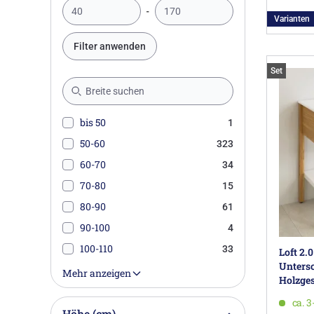
Varianten
Filter anwenden
Set
bis 50
1
50-60
323
60-70
34
70-80
15
80-90
61
90-100
4
100-110
33
Loft 2.
Untersc
120-130
92
Mehr anzeigen
Holzges
140-150
9
ca. 
160-170
Höhe (cm)
6