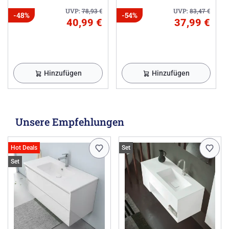
UVP:
78,93
€
UVP:
83,47
€
-48%
-54%
40,99 €
37,99 €
Hinzufügen
Hinzufügen
Unsere Empfehlungen
Hot Deals
Set
Set