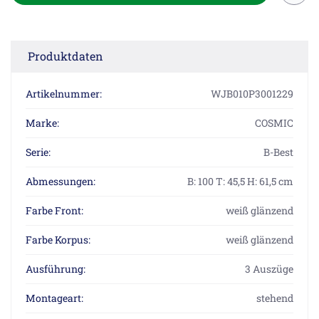
Produktdaten
Artikelnummer:
WJB010P3001229
Marke:
COSMIC
Serie:
B-Best
Abmessungen:
B: 100 T: 45,5 H: 61,5 cm
Farbe Front:
weiß glänzend
Farbe Korpus:
weiß glänzend
Ausführung:
3 Auszüge
Montageart:
stehend