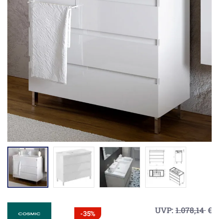
UVP:
1.078,14
€
-35%