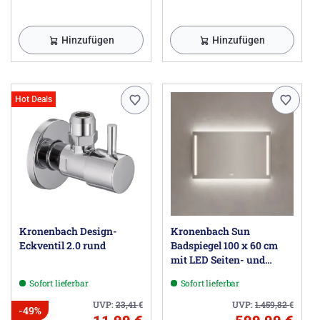
Hinzufügen
Hinzufügen
Hot Deals
Kronenbach Design-
Kronenbach Sun
Eckventil 2.0 rund
Badspiegel 100 x 60 cm
mit LED Seiten- und
Hintergrundbeleuchtung
Sofort lieferbar
Sofort lieferbar
UVP:
23,41
€
UVP:
1.459,82
€
-49%