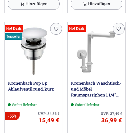
Hinzufügen
Hinzufügen
Hot Deals
Hot Deals
Topseller
Kronenbach Pop Up
Kronenbach Waschtisch-
Ablaufventil rund, kurz
und Möbel
Raumsparsiphon 1 1/4"
universal
Sofort lieferbar
Sofort lieferbar
UVP:
34,36
€
UVP:
37,49
€
-55%
15,49 €
36,99 €