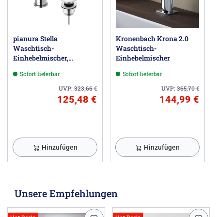
pianura Stella
Kronenbach Krona 2.0
Waschtisch-
Waschtisch-
Einhebelmischer,
Einhebelmischer
wassersparend inkl. Pop
Sofort lieferbar
Sofort lieferbar
Up Ablaufventil
UVP:
323,66
€
UVP:
365,70
€
125,48 €
144,99 €
Hinzufügen
Hinzufügen
Unsere Empfehlungen