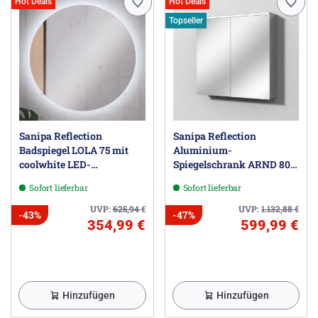
Hot Deals
Hot Deals
Topseller
Sanipa Reflection
Sanipa Reflection
Badspiegel LOLA 75 mit
Aluminium-
coolwhite LED-
Spiegelschrank ARND 80
Beleuchtung und einem
mit LED-Leuchtpanel
Sofort lieferbar
Sofort lieferbar
Durchmesser von 75 cm
UVP:
625,94
€
UVP:
1.132,88
€
-43%
-47%
354,99 €
599,99 €
Hinzufügen
Hinzufügen