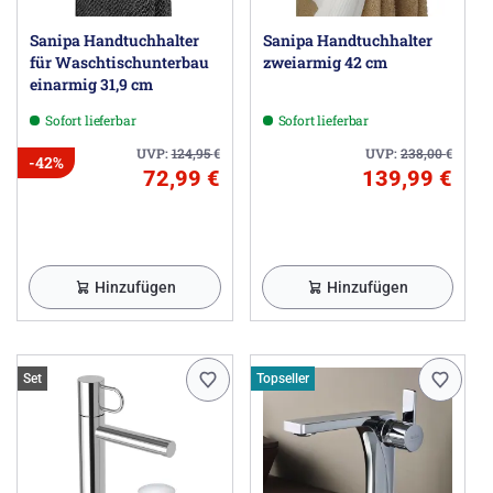
Sanipa Handtuchhalter
Sanipa Handtuchhalter
für Waschtischunterbau
zweiarmig 42 cm
einarmig 31,9 cm
Sofort lieferbar
Sofort lieferbar
UVP:
124,95
€
UVP:
238,00
€
-42%
72,99 €
139,99 €
Hinzufügen
Hinzufügen
Set
Topseller