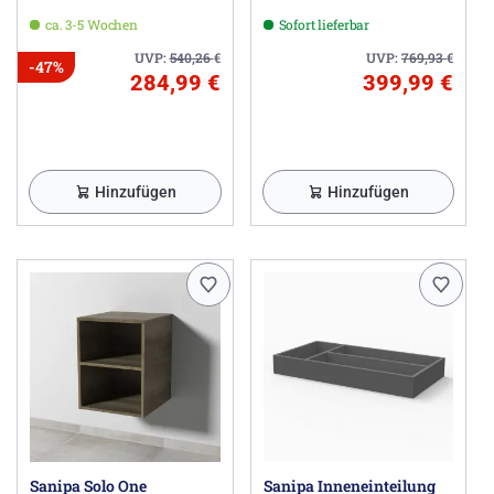
Herstellerinformationen
Sanipa Badmöbel Treuchtlingen GmbH, Markt
ca. 3-5 Wochen
Sofort lieferbar
Berolzheimer Straße 61, 91757 Treuchtlingen DE,
UVP:
540,26
€
UVP:
769,93
€
-47%
infoline@sanipa.de
284,99 €
399,99 €
Hinzufügen
Hinzufügen
Sanipa Solo One
Sanipa Inneneinteilung