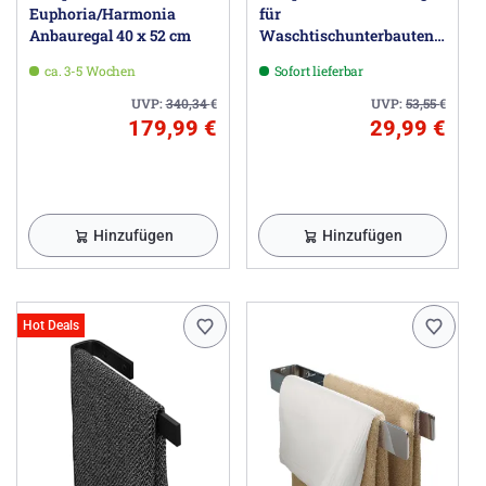
Euphoria/Harmonia
für
Anbauregal 40 x 52 cm
Waschtischunterbauten
Schale groß 40 cm
ca. 3-5 Wochen
Sofort lieferbar
UVP:
340,34
€
UVP:
53,55
€
179,99 €
29,99 €
Hinzufügen
Hinzufügen
Hot Deals