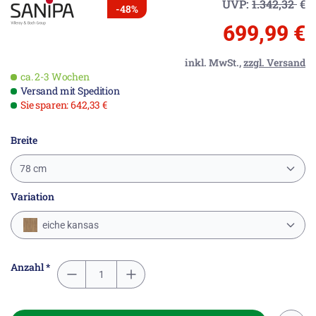
UVP:
1.342,32
€
-48%
699,99 €
inkl. MwSt.,
zzgl. Versand
ca. 2-3 Wochen
Versand mit Spedition
Sie sparen: 642,33 €
Breite
78 cm
Variation
eiche kansas
Anzahl *