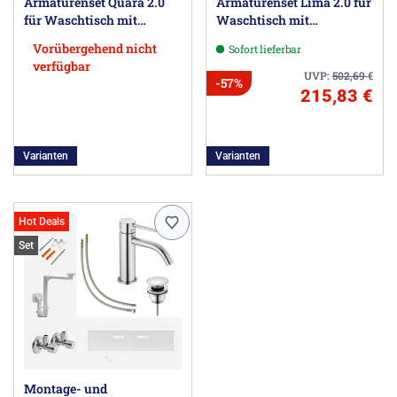
Armaturenset Quara 2.0
Armaturenset Lima 2.0 für
für Waschtisch mit
Waschtisch mit
Unterschrank
Unterschrank
Vorübergehend nicht
Sofort lieferbar
verfügbar
UVP:
502,69
€
-57%
215,83 €
Varianten
Varianten
Hot Deals
Set
Montage- und