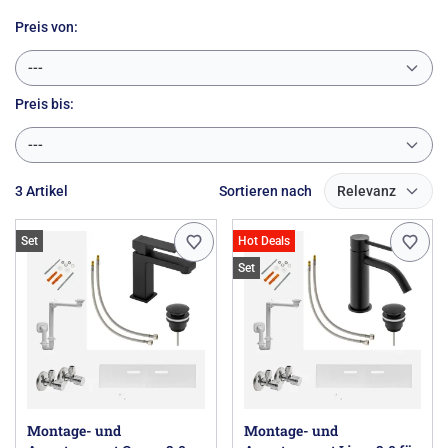
Preis von:
---
Preis
bis:
---
3 Artikel
Sortieren nach
Relevanz
Set
Hot Deals
Set
Montage- und
Montage- und