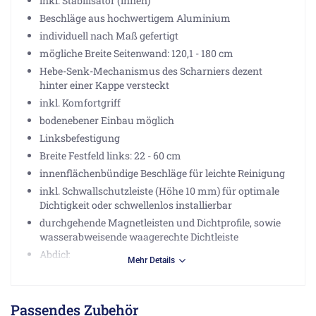
inkl. Stabilisator (innen)
Beschläge aus hochwertigem Aluminium
individuell nach Maß gefertigt
mögliche Breite Seitenwand: 120,1 - 180 cm
Hebe-Senk-Mechanismus des Scharniers dezent
hinter einer Kappe versteckt
inkl. Komfortgriff
bodenebener Einbau möglich
Linksbefestigung
Breite Festfeld links: 22 - 60 cm
innenflächenbündige Beschläge für leichte Reinigung
inkl. Schwallschutzleiste (Höhe 10 mm) für optimale
Dichtigkeit oder schwellenlos installierbar
durchgehende Magnetleisten und Dichtprofile, sowie
wasserabweisende waagerechte Dichtleiste
Abdichtung nach DIN 14428
Mehr Details
Qualitätssicherungssystem zertifiziert nach DIN EN
ISO 9001:2015
Energiemanagement zertifiziert nach DIN EN
Passendes Zubehör