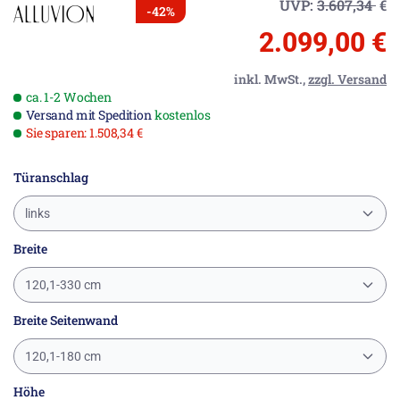
UVP:
3.607,34
€
-42%
2.099,00 €
inkl. MwSt.,
zzgl. Versand
ca. 1-2 Wochen
Versand mit Spedition
kostenlos
Sie sparen: 1.508,34 €
Türanschlag
links
Breite
120,1-330 cm
Breite Seitenwand
120,1-180 cm
Höhe