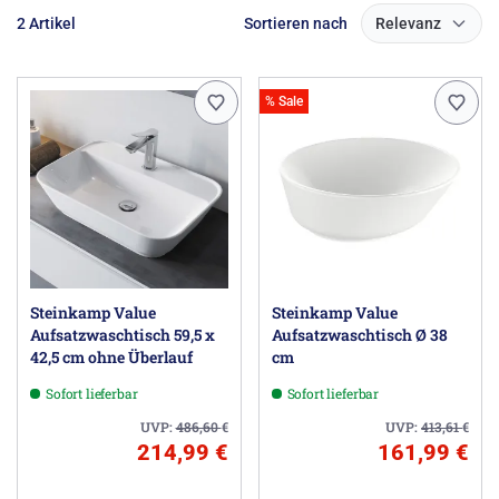
2 Artikel
Sortieren nach
Relevanz
% Sale
Steinkamp Value
Steinkamp Value
Aufsatzwaschtisch 59,5 x
Aufsatzwaschtisch Ø 38
42,5 cm ohne Überlauf
cm
Sofort lieferbar
Sofort lieferbar
UVP:
486,60
€
UVP:
413,61
€
214,99 €
161,99 €