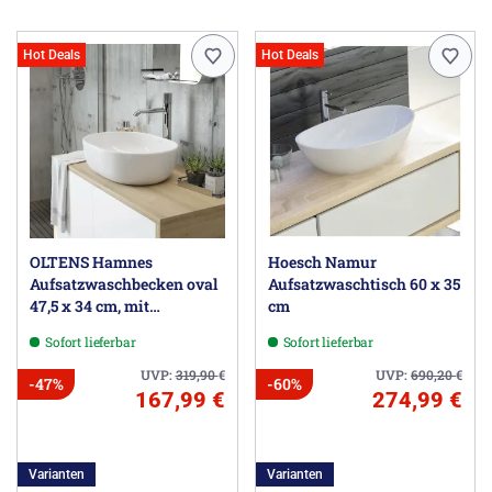
Hot Deals
Hot Deals
OLTENS Hamnes
Hoesch Namur
Aufsatzwaschbecken oval
Aufsatzwaschtisch 60 x 35
47,5 x 34 cm, mit
cm
SmartClean
Sofort lieferbar
Sofort lieferbar
UVP:
319,90
€
UVP:
690,20
€
-47%
-60%
167,99 €
274,99 €
Varianten
Varianten