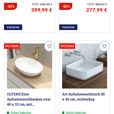
UVP:
846,09
€
UVP:
586,67
€
-53%
-53%
399,99 €
277,99 €
Varianten
Varianten
Hot Deals
Hot Deals
OLTENS Etne
Art Aufsatzwaschtisch 50
Aufsatzwaschbecken oval
x 36 cm, rechteckig
40 x 33 cm, mit
SmartClean
Sofort lieferbar
Sofort lieferbar