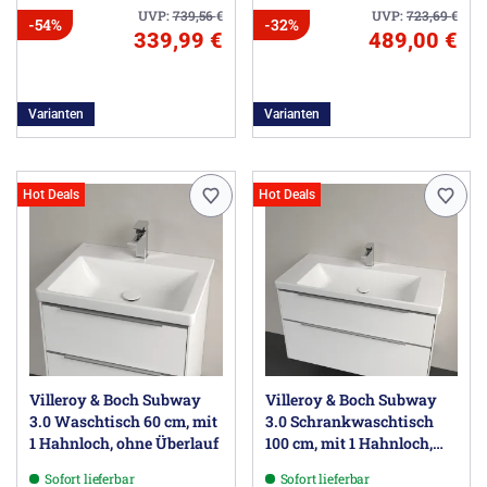
UVP:
739,56
€
UVP:
723,69
€
-54%
-32%
339,99 €
489,00 €
Varianten
Varianten
Hot Deals
Hot Deals
Villeroy & Boch Subway
Villeroy & Boch Subway
3.0 Waschtisch 60 cm, mit
3.0 Schrankwaschtisch
1 Hahnloch, ohne Überlauf
100 cm, mit 1 Hahnloch,
ohne Überlauf
Sofort lieferbar
Sofort lieferbar