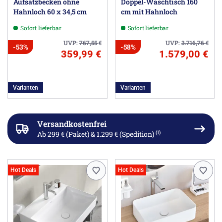
Aufsatzbecken ohne
Doppel-Waschtisch 160
Hahnloch 60 x 34,5 cm
cm mit Hahnloch
Sofort lieferbar
Sofort lieferbar
UVP:
767,55
€
UVP:
3.716,76
€
-53%
-58%
359,99 €
1.579,00 €
Varianten
Varianten
Versandkostenfrei
(1)
Ab 299 € (Paket) & 1.299 € (Spedition)
Hot Deals
Hot Deals