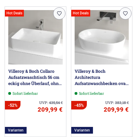
Hot Deals
Hot Deals
Villeroy & Boch Collaro
Villeroy & Boch
Aufsatzwaschtisch 56 cm
Architectura
eckig ohne Überlauf, ohne
Aufsatzwaschbecken oval
Hahnloch
60 x 40 x 15,5 cm, ohne
Sofort lieferbar
Sofort lieferbar
Überlauf, ungeschliffen
UVP:
435,54
€
UVP:
383,18
€
-52%
-45%
209,99 €
209,99 €
Varianten
Varianten