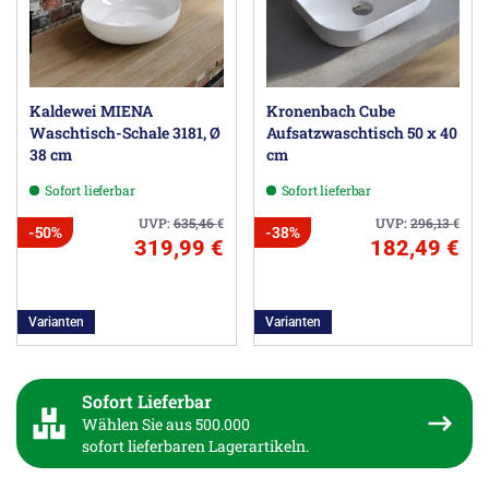
Kaldewei MIENA
Kronenbach Cube
Waschtisch-Schale 3181, Ø
Aufsatzwaschtisch 50 x 40
38 cm
cm
Sofort lieferbar
Sofort lieferbar
UVP:
635,46
€
UVP:
296,13
€
-50%
-38%
319,99 €
182,49 €
Varianten
Varianten
Sofort Lieferbar
Wählen Sie aus 500.000
sofort lieferbaren Lagerartikeln.