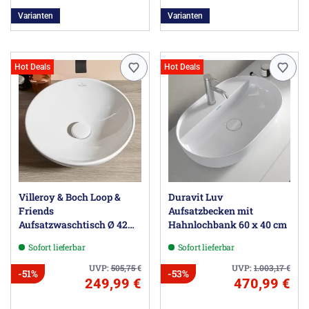
Varianten
Varianten
Hot Deals
Hot Deals
Villeroy & Boch Loop &
Duravit Luv
Friends
Aufsatzbecken mit
Aufsatzwaschtisch Ø 42
Hahnlochbank 60 x 40 cm
cm ohne Überlauf
Sofort lieferbar
Sofort lieferbar
UVP:
505,75
€
UVP:
1.003,17
€
-51%
-53%
249,99 €
470,99 €