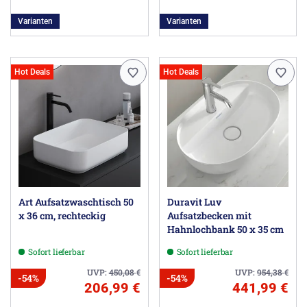
Varianten
Varianten
Hot Deals
Hot Deals
Art Aufsatzwaschtisch 50
Duravit Luv
x 36 cm, rechteckig
Aufsatzbecken mit
Hahnlochbank 50 x 35 cm
Sofort lieferbar
Sofort lieferbar
UVP:
450,08
€
UVP:
954,38
€
-54%
-54%
206,99 €
441,99 €