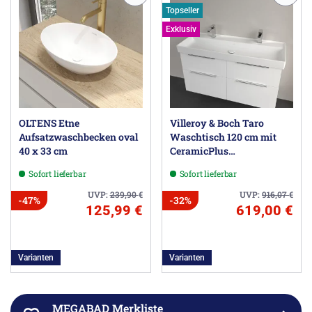
Topseller
Exklusiv
OLTENS Etne
Villeroy & Boch Taro
Aufsatzwaschbecken oval
Waschtisch 120 cm mit
40 x 33 cm
CeramicPlus
Beschichtung, 2
Sofort lieferbar
Sofort lieferbar
Hahnlöcher, ohne Überlauf
UVP:
239,90
€
UVP:
916,07
€
-47%
-32%
125,99 €
619,00 €
Varianten
Varianten
MEGABAD Merkliste