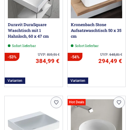
Duravit DuraSquare
Kronenbach Stone
Waschtisch mit 1
Aufsatzwaschtisch 50 x 35
Hahnloch, 60 x 47 cm
cm
Sofort lieferbar
Sofort lieferbar
UVP:
819,91
€
UVP:
645,81
€
-53%
-54%
384,99 €
294,49 €
Varianten
Varianten
Hot Deals