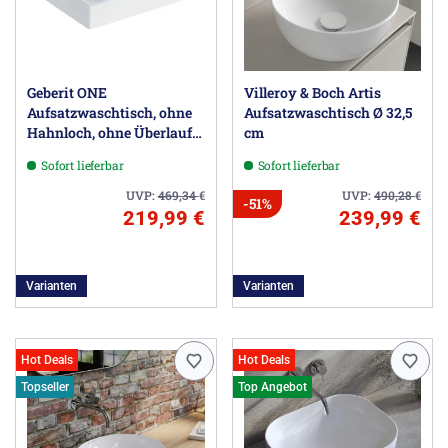
Geberit ONE
Villeroy & Boch Artis
Aufsatzwaschtisch, ohne
Aufsatzwaschtisch Ø 32,5
Hahnloch, ohne Überlauf,
cm
Abgang vertikal
Sofort lieferbar
Sofort lieferbar
UVP:
469,34
€
UVP:
490,28
€
-51%
219,99 €
239,99 €
Varianten
Varianten
Hot Deals
Hot Deals
Topseller
Top Angebot