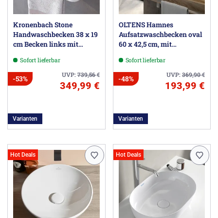
Kronenbach Stone
OLTENS Hamnes
Handwaschbecken 38 x 19
Aufsatzwaschbecken oval
cm Becken links mit
60 x 42,5 cm, mit
Hahnlochbohrung, mit
SmartClean
Sofort lieferbar
Sofort lieferbar
Handtuchhalterung
UVP:
739,56
€
UVP:
369,90
€
-53%
-48%
349,99 €
193,99 €
Varianten
Varianten
Hot Deals
Hot Deals