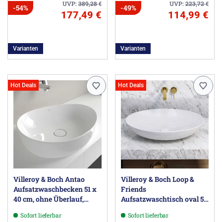
UVP:
389,28
€
UVP:
223,72
€
-54%
-49%
177,49 €
114,99 €
Varianten
Varianten
Hot Deals
Hot Deals
Villeroy & Boch Antao
Villeroy & Boch Loop &
Aufsatzwaschbecken 51 x
Friends
40 cm, ohne Überlauf,
Aufsatzwaschtisch oval 56
ungeschliffen
x 38 cm ohne Überlauf
Sofort lieferbar
Sofort lieferbar