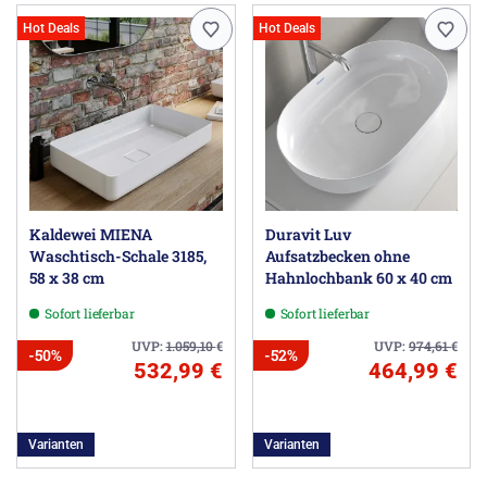
Hot Deals
Hot Deals
Kaldewei MIENA
Duravit Luv
Waschtisch-Schale 3185,
Aufsatzbecken ohne
58 x 38 cm
Hahnlochbank 60 x 40 cm
Sofort lieferbar
Sofort lieferbar
UVP:
1.059,10
€
UVP:
974,61
€
-50%
-52%
532,99 €
464,99 €
Varianten
Varianten