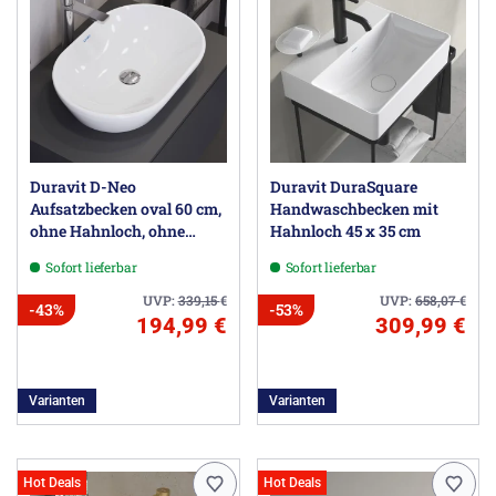
Duravit D-Neo
Duravit DuraSquare
Aufsatzbecken oval 60 cm,
Handwaschbecken mit
ohne Hahnloch, ohne
Hahnloch 45 x 35 cm
Überlauf
Sofort lieferbar
Sofort lieferbar
UVP:
339,15
€
UVP:
658,07
€
-43%
-53%
194,99 €
309,99 €
Varianten
Varianten
Hot Deals
Hot Deals