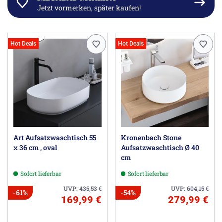
Jetzt vormerken, später kaufen!
Hot Deals
Hot Deals
Art Aufsatzwaschtisch 55
Kronenbach Stone
x 36 cm , oval
Aufsatzwaschtisch Ø 40
cm
Sofort lieferbar
Sofort lieferbar
UVP:
435,53
€
UVP:
604,15
€
-61%
-54%
169,99 €
279,99 €