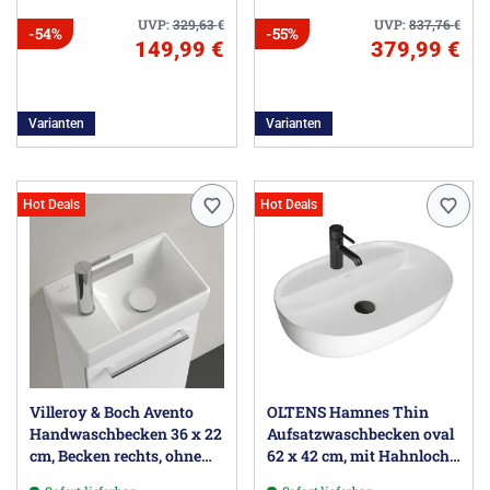
UVP:
329,63
€
UVP:
837,76
€
-54%
-55%
149,99 €
379,99 €
Varianten
Varianten
Hot Deals
Hot Deals
Villeroy & Boch Avento
OLTENS Hamnes Thin
Handwaschbecken 36 x 22
Aufsatzwaschbecken oval
cm, Becken rechts, ohne
62 x 42 cm, mit Hahnloch,
Überlauf
mit SmartClean