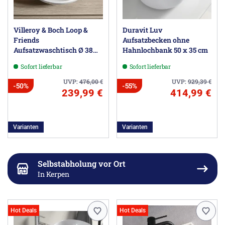
Villeroy & Boch Loop &
Duravit Luv
Friends
Aufsatzbecken ohne
Aufsatzwaschtisch Ø 38
Hahnlochbank 50 x 35 cm
cm ohne Überlauf
Sofort lieferbar
Sofort lieferbar
UVP:
476,00
€
UVP:
929,39
€
-50%
-55%
239,99 €
414,99 €
Varianten
Varianten
Selbstabholung vor Ort
In Kerpen
Hot Deals
Hot Deals