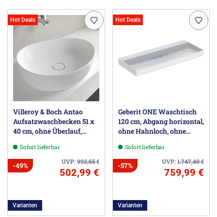
Hot Deals
Hot Deals
Villeroy & Boch Antao
Geberit ONE Waschtisch
Aufsatzwaschbecken 51 x
120 cm, Abgang horizontal,
40 cm, ohne Überlauf,
ohne Hahnloch, ohne
ungeschliffen
Überlauf
Sofort lieferbar
Sofort lieferbar
UVP:
993,65
€
UVP:
1.747,40
€
-49%
-57%
502,99 €
759,99 €
Varianten
Varianten