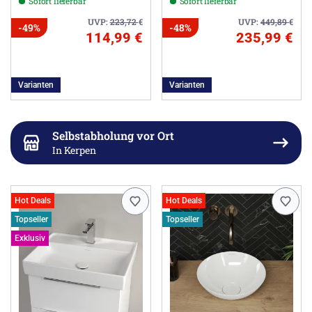
Sofort lieferbar
Sofort lieferbar
UVP:
223,72
€
UVP:
449,89
€
-49%
-48%
114,99 €
235,99 €
Varianten
Varianten
Selbstabholung vor Ort
In Kerpen
Hot Deals
Hot Deals
Topseller
Topseller
Exklusiv