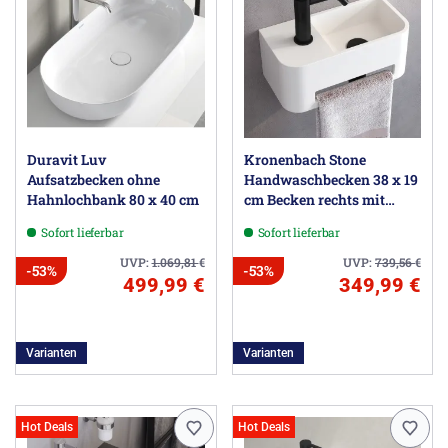
Duravit Luv
Kronenbach Stone
Aufsatzbecken ohne
Handwaschbecken 38 x 19
Hahnlochbank 80 x 40 cm
cm Becken rechts mit
Hahnlochbohrung, mit
Sofort lieferbar
Sofort lieferbar
Handtuchhalterung
UVP:
1.069,81
€
UVP:
739,56
€
-53%
-53%
499,99 €
349,99 €
Varianten
Varianten
Hot Deals
Hot Deals