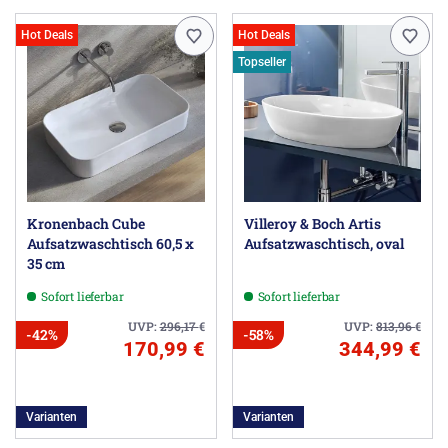
Hot Deals
Hot Deals
Topseller
Kronenbach Cube
Villeroy & Boch Artis
Aufsatzwaschtisch 60,5 x
Aufsatzwaschtisch, oval
35 cm
Sofort lieferbar
Sofort lieferbar
UVP:
296,17
€
UVP:
813,96
€
-42%
-58%
170,99 €
344,99 €
Varianten
Varianten