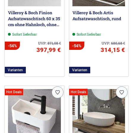
Villeroy & Boch Finion
Villeroy & Boch Artis
Aufsatzwaschtisch 60 x 35
Aufsatzwaschtisch, rund
cm ohne Hahnloch, ohne
Überlauf
Sofort lieferbar
Sofort lieferbar
UVP:
871,08
€
UVP:
680,68
€
-54%
-54%
397,99 €
314,15 €
Varianten
Varianten
Hot Deals
Hot Deals