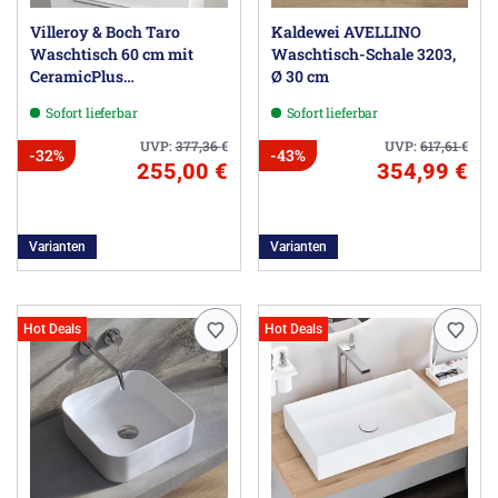
Villeroy & Boch Taro
Kaldewei AVELLINO
Waschtisch 60 cm mit
Waschtisch-Schale 3203,
CeramicPlus
Ø 30 cm
Beschichtung, 1 Hahnloch,
Sofort lieferbar
Sofort lieferbar
ohne Überlauf
UVP:
377,36
€
UVP:
617,61
€
-32%
-43%
255,00 €
354,99 €
Varianten
Varianten
Hot Deals
Hot Deals