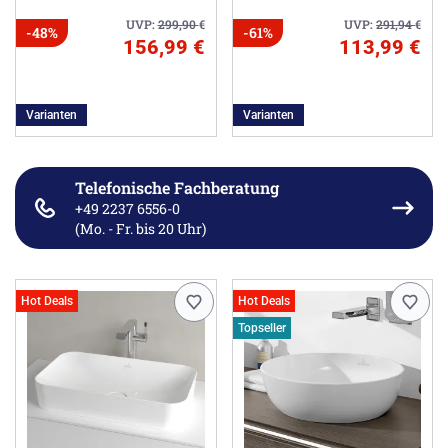
UVP:
299,90
€
UVP:
291,94
€
-48%
-61%
156,99 €
113,99 €
Varianten
Varianten
Telefonische Fachberatung
+49 2237 6556-0
(Mo. - Fr. bis 20 Uhr)
Hot Deals
Hot Deals
Topseller