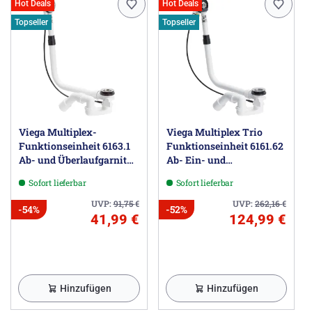
Hot Deals
Hot Deals
Topseller
Topseller
Viega Multiplex-
Viega Multiplex Trio
Funktionseinheit 6163.1
Funktionseinheit 6161.62
Ab- und Überlaufgarnitur
Ab- Ein- und
Sonderlänge
Überlaufgarnitur
Sofort lieferbar
Sofort lieferbar
Sonderlänge
UVP:
91,75
€
UVP:
262,16
€
-54%
-52%
41,99 €
124,99 €
Hinzufügen
Hinzufügen