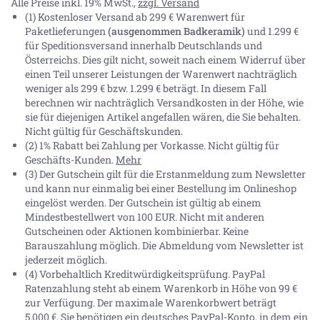
Alle Preise inkl. 19% MwSt.,
zzgl. Versand
(1) Kostenloser Versand ab 299 € Warenwert für
Paketlieferungen
(ausgenommen Badkeramik)
und 1.299 €
für Speditionsversand innerhalb Deutschlands und
Österreichs. Dies gilt nicht, soweit nach einem Widerruf über
einen Teil unserer Leistungen der Warenwert nachträglich
weniger als 299 € bzw. 1.299 € beträgt. In diesem Fall
berechnen wir nachträglich Versandkosten in der Höhe, wie
sie für diejenigen Artikel angefallen wären, die Sie behalten.
Nicht gültig für Geschäftskunden.
(2) 1% Rabatt bei Zahlung per Vorkasse. Nicht gültig für
Geschäfts-Kunden.
Mehr
(3) Der Gutschein gilt für die Erstanmeldung zum Newsletter
und kann nur einmalig bei einer Bestellung im Onlineshop
eingelöst werden. Der Gutschein ist gültig ab einem
Mindestbestellwert von 100 EUR. Nicht mit anderen
Gutscheinen oder Aktionen kombinierbar. Keine
Barauszahlung möglich. Die Abmeldung vom Newsletter ist
jederzeit möglich.
(4) Vorbehaltlich Kreditwürdigkeitsprüfung. PayPal
Ratenzahlung steht ab einem Warenkorb in Höhe von
99 €
zur Verfügung. Der maximale Warenkorbwert beträgt
5.000 €
. Sie benötigen ein deutsches PayPal-Konto, in dem ein