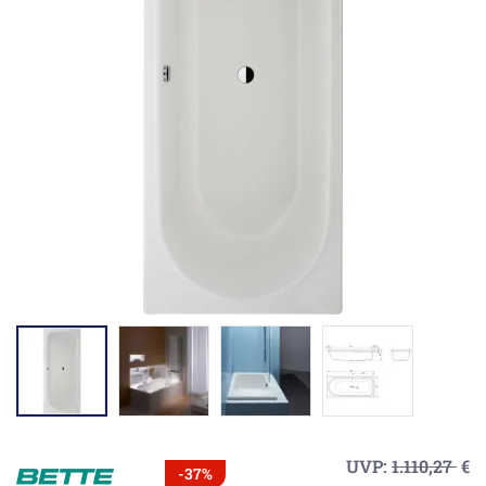
UVP:
1.110,27
€
-37%