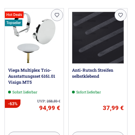
Hot Deals
Topseller
Viega Multiplex Trio-
Anti-Rutsch Streifen
Ausstattungsset 6161.01
selbstklebend
Visign MT5
Sofort lieferbar
Sofort lieferbar
UVP:
258,59
€
-63%
94,99 €
37,99 €