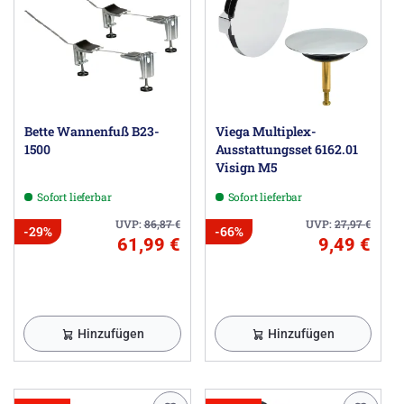
Bette Wannenfuß B23-
Viega Multiplex-
1500
Ausstattungsset 6162.01
Visign M5
Sofort lieferbar
Sofort lieferbar
UVP:
86,87
€
UVP:
27,97
€
-29%
-66%
61,99 €
9,49 €
Hinzufügen
Hinzufügen