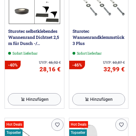
Sturotec selbstklebendes
Sturotec
Wannenrand Dichtset 2,5
Wannenrandklemmstück
m für Dusch -/
3 Plus
Badewanne
Sofort lieferbar
Sofort lieferbar
UVP:
46,92
€
UVP:
60,87
€
-40%
-46%
28,16 €
32,99 €
Hinzufügen
Hinzufügen
Hot Deals
Hot Deals
Topseller
Topseller