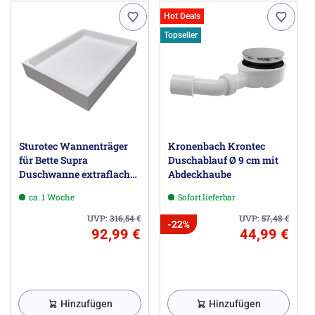
Hot Deals
Topseller
Sturotec Wannenträger
Kronenbach Krontec
für Bette Supra
Duschablauf Ø 9 cm mit
Duschwanne extraflach
Abdeckhaube
160 x 75 x 6,5 cm
ca. 1 Woche
Sofort lieferbar
UVP:
316,54
€
UVP:
57,48
€
-22%
92,99 €
44,99 €
Hinzufügen
Hinzufügen