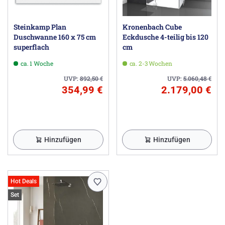
Steinkamp Plan
Kronenbach Cube
Duschwanne 160 x 75 cm
Eckdusche 4-teilig bis 120
superflach
cm
ca. 1 Woche
ca. 2-3 Wochen
UVP:
892,50
€
UVP:
5.060,48
€
354,99 €
2.179,00 €
Hinzufügen
Hinzufügen
Hot Deals
Set