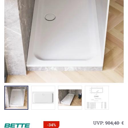
UVP:
904,40
€
-34%