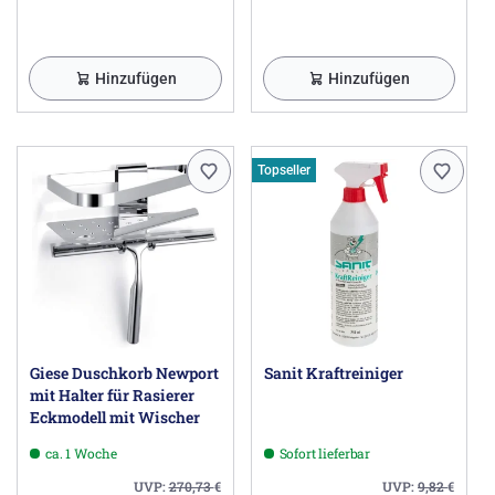
Hinzufügen
Hinzufügen
Topseller
Giese Duschkorb Newport
Sanit Kraftreiniger
mit Halter für Rasierer
Eckmodell mit Wischer
ca. 1 Woche
Sofort lieferbar
UVP:
270,73
€
UVP:
9,82
€