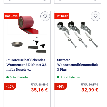
Hot Deals
Hot Deals
Sturotec selbstklebendes
Sturotec
Wannenrand Dichtset 3,6
Wannenrandklemmstück
m für Dusch -/
3 Plus
Badewanne
Sofort lieferbar
Sofort lieferbar
UVP:
58,58
€
UVP:
60,87
€
-40%
-46%
35,16 €
32,99 €