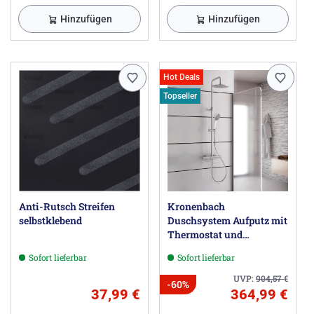
Hinzufügen
Hinzufügen
Hot Deals
Topseller
Anti-Rutsch Streifen
Kronenbach
selbstklebend
Duschsystem Aufputz mit
Thermostat und
Kopfbrause Ø 22,5 cm,
Sofort lieferbar
Sofort lieferbar
rund
UVP:
904,57
€
-60%
37,99 €
364,99 €