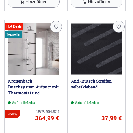
Hinzufügen
Hinzufügen
Hot Deals
Topseller
Kronenbach
Anti-Rutsch Streifen
Duschsystem Aufputz mit
selbstklebend
Thermostat und
Kopfbrause Ø 22,5 cm,
Sofort lieferbar
Sofort lieferbar
rund
UVP:
904,57
€
-60%
364,99 €
37,99 €