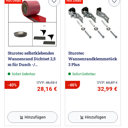
Hot Deals
Hot Deals
Sturotec selbstklebendes
Sturotec
Wannenrand Dichtset 2,5
Wannenrandklemmstück
m für Dusch -/
3 Plus
Badewanne
Sofort lieferbar
Sofort lieferbar
UVP:
46,92
€
UVP:
60,87
€
-40%
-46%
28,16 €
32,99 €
Hinzufügen
Hinzufügen