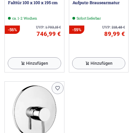
Falttür 100 x 100 x 195 cm
Aufputz-Brausearmatur
ca. 1-2 Wochen
Sofort lieferbar
UVP:
1.703,15
€
UVP:
218,48
€
-56%
-59%
746,99 €
89,99 €
Hinzufügen
Hinzufügen