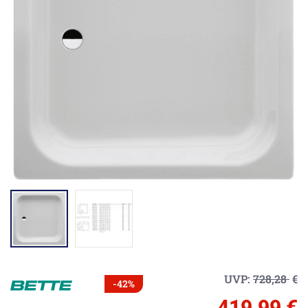
UVP:
728,28
€
-42%
419,99 €