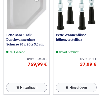
Bette Caro 5-Eck
Bette Wannenfüsse
Duschwanne ohne
höhenverstellbar
Schürze 90 x 90 x 3,5 cm
ca. 1 Woche
Sofort lieferbar
UVP:
1.162,63
€
UVP:
57,12
€
769,99 €
37,99 €
Hinzufügen
Hinzufügen