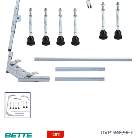
UVP:
243,95
€
-28%