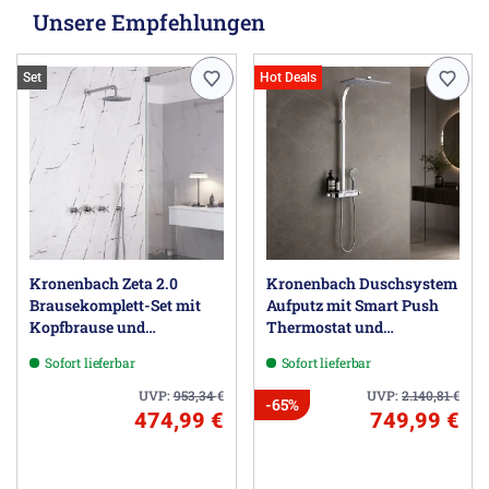
Unsere Empfehlungen
Set
Hot Deals
Kronenbach Zeta 2.0
Kronenbach Duschsystem
Brausekomplett-Set mit
Aufputz mit Smart Push
Kopfbrause und
Thermostat und
Brausegarnitur
Glasablage
Sofort lieferbar
Sofort lieferbar
UVP:
953,34
€
UVP:
2.140,81
€
-65%
474,99 €
749,99 €