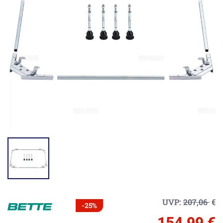
UVP:
207,06
€
-25%
154,99 €