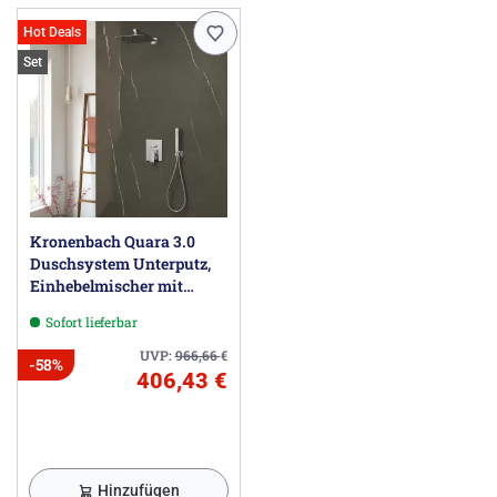
Hot Deals
Set
Kronenbach Quara 3.0
Duschsystem Unterputz,
Einhebelmischer mit
Umsteller, eckig
Sofort lieferbar
UVP:
966,66
€
-58%
406,43 €
Hinzufügen