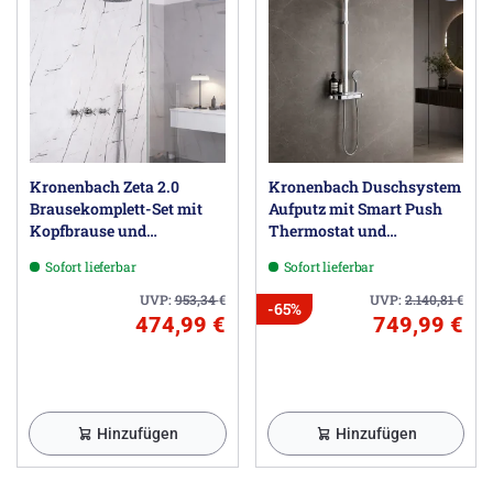
Kronenbach Zeta 2.0
Kronenbach Duschsystem
Brausekomplett-Set mit
Aufputz mit Smart Push
Kopfbrause und
Thermostat und
Brausegarnitur
Glasablage
Sofort lieferbar
Sofort lieferbar
UVP:
953,34
€
UVP:
2.140,81
€
-65%
474,99 €
749,99 €
Hinzufügen
Hinzufügen