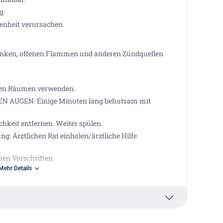
g.
enheit verursachen
Funken, offenen Flammen und anderen Zündquellen
eten Räumen verwenden.
N AUGEN: Einige Minuten lang behutsam mit
keit entfernen. Weiter spülen.
: Ärztlichen Rat einholen/ärztliche Hilfe
en Vorschriften.
Mehr Details
mische:
pröder oder rissiger Haut führen.
, 33129 Delbrück DE, info@bette.de