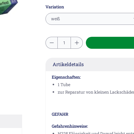
Variation
weiß
Artikeldetails
Eigenschaften:
1 Tube
zur Reparatur von kleinen Lackschäd
GEFAHR
Gefahrenhinweise:
H225 Flüssigkeit und Dampf leicht ent