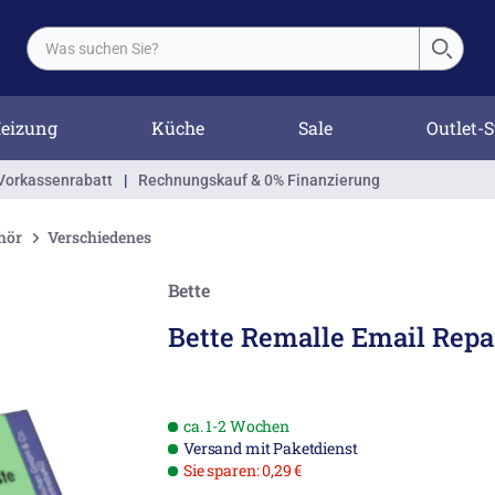
eizung
Küche
Sale
Outlet-S
Vorkassenrabatt
|
Rechnungskauf & 0% Finanzierung
hör
Verschiedenes
Bette
Bette Remalle Email Repa
ca. 1-2 Wochen
Versand mit Paketdienst
Sie sparen: 0,29 €