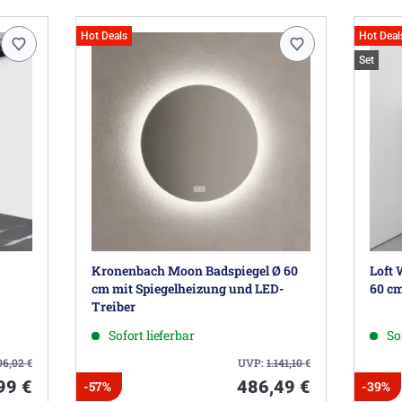
Hot Deals
Hot Deal
Set
Kronenbach Moon Badspiegel Ø 60
Loft 
cm mit Spiegelheizung und LED-
60 cm
Treiber
Sofort lieferbar
So
06,02
€
UVP:
1.141,10
€
99 €
486,49 €
-57%
-39%