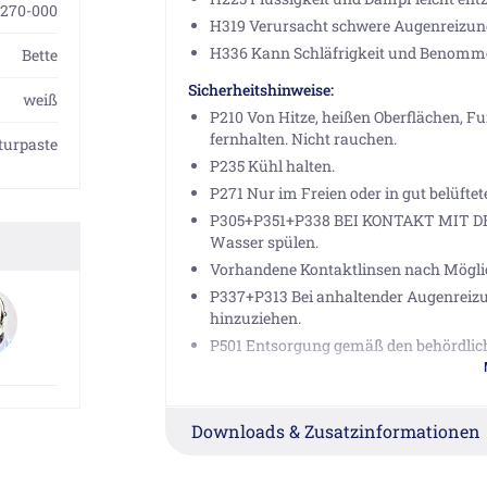
270-000
H319 Verursacht schwere Augenreizun
H336 Kann Schläfrigkeit und Benomm
Bette
Sicherheitshinweise:
weiß
P210 Von Hitze, heißen Oberflächen, 
fernhalten. Nicht rauchen.
turpaste
P235 Kühl halten.
P271 Nur im Freien oder in gut belüft
P305+P351+P338 BEI KONTAKT MIT DE
Wasser spülen.
Vorhandene Kontaktlinsen nach Möglich
P337+P313 Bei anhaltender Augenreizung
hinzuziehen.
P501 Entsorgung gemäß den behördlich
Besondere Kennzeichnung bestimmter Ge
EUH066 Wiederholter Kontakt kann zu s
Downloads & Zusatzinformationen
Herstellerinformationen
Bette GmbH & Co. KG, Heinrich-Bette-Str. 1