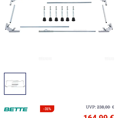
UVP:
238,00
€
-31%
164,99 €