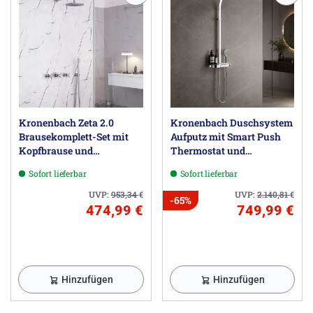
Kronenbach Zeta 2.0
Kronenbach Duschsystem
Brausekomplett-Set mit
Aufputz mit Smart Push
Kopfbrause und
Thermostat und
Brausegarnitur
Glasablage
Sofort lieferbar
Sofort lieferbar
UVP:
953,34
€
UVP:
2.140,81
€
-65%
474,99 €
749,99 €
Hinzufügen
Hinzufügen