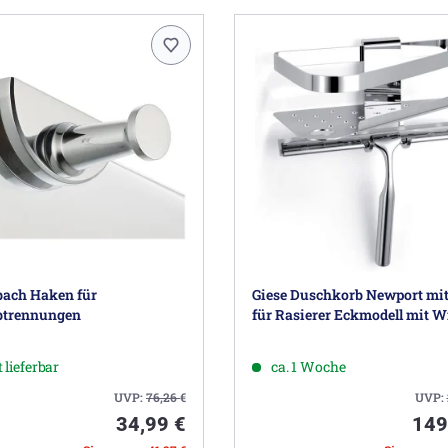
ach Haken für
Giese Duschkorb Newport mit
btrennungen
für Rasierer Eckmodell mit W
 lieferbar
ca. 1 Woche
UVP:
76,26
€
UVP:
34,99 €
149