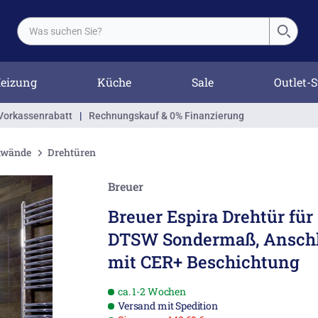
eizung
Küche
Sale
Outlet-S
Vorkassenrabatt
|
Rechnungskauf & 0% Finanzierung
enwände
Drehtüren
Breuer
Breuer Espira Drehtür fü
DTSW Sondermaß, Anschl
mit CER+ Beschichtung
ca. 1-2 Wochen
Versand mit Spedition