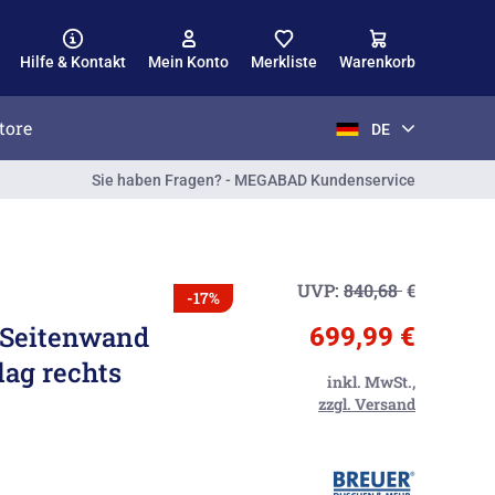
Hilfe & Kontakt
Mein Konto
Merkliste
Warenkorb
tore
DE
Sie haben Fragen? - MEGABAD Kundenservice
UVP:
840,68
€
-17%
r Seitenwand
699,99 €
ag rechts
inkl. MwSt.,
zzgl. Versand