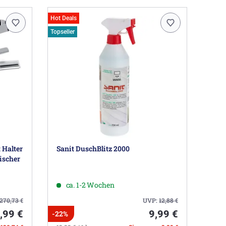
Hot Deals
Topseller
 Halter
Sanit DuschBlitz 2000
ischer
ca. 1-2 Wochen
270,73
€
UVP:
12,88
€
,99 €
9,99 €
-22%