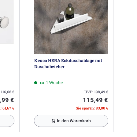
Keuco HERA Eckduschablage mit
Duschabzieher
ca. 1 Woche
:
116,66
€
UVP:
198,49
€
,99 €
115,49 €
: 61,67 €
Sie sparen: 83,00 €
In den Warenkorb