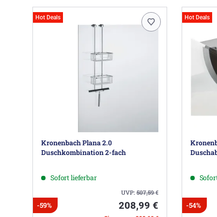
Hot Deals
Hot Deals
Kronenbach Plana 2.0
Kronenb
Duschkombination 2-fach
Duscha
Sofort lieferbar
Sofort
UVP:
507,59
€
208,99 €
-59%
-54%