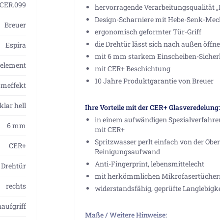
1CER.099
hervorragende Verarbeitungsqualität 
Design-Scharniere mit Hebe-Senk-Me
Breuer
ergonomisch geformter Tür-Griff
die Drehtür lässt sich nach außen öffn
Espira
mit 6 mm starkem Einscheiben-Sicherh
telement
mit CER+ Beschichtung
10 Jahre Produktgarantie von Breuer
omeffekt
klar hell
Ihre Vorteile mit der CER+ Glasveredelung:
in einem aufwändigen Spezialverfahren
6 mm
mit CER+
Spritzwasser perlt einfach von der Oberf
CER+
Reinigungsaufwand
Anti-Fingerprint, lebensmittelecht
Drehtür
mit herkömmlichen Mikrofasertüchern
rechts
widerstandsfähig, geprüfte Langlebigke
aufgriff
Maße / Weitere Hinweise: