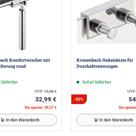
ach Komfortwischer mit
Kronenbach Hakenleiste für
terung rund
Duschabtrennungen
 lieferbar
Sofort lieferbar
UVP:
72,26
€
UVP
32,99 €
54
-53%
Sie sparen: 39,27 €
Sie sparen
In den Warenkorb
In den Warenkorb