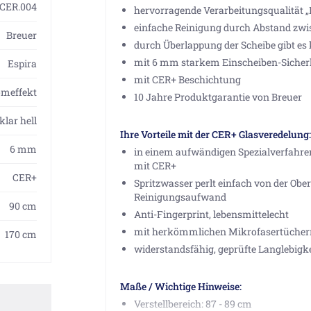
1CER.004
hervorragende Verarbeitungsqualität 
einfache Reinigung durch Abstand zw
Breuer
durch Überlappung der Scheibe gibt es
mit 6 mm starkem Einscheiben-Sicherh
Espira
mit CER+ Beschichtung
omeffekt
10 Jahre Produktgarantie von Breuer
klar hell
Ihre Vorteile mit der CER+ Glasveredelung:
6 mm
in einem aufwändigen Spezialverfahren
mit CER+
CER+
Spritzwasser perlt einfach von der Oberf
Reinigungsaufwand
90 cm
Anti-Fingerprint, lebensmittelecht
mit herkömmlichen Mikrofasertüchern
170 cm
widerstandsfähig, geprüfte Langlebigke
Maße / Wichtige Hinweise:
Verstellbereich: 87 - 89 cm