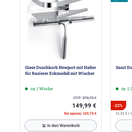
Giese Duschkorb Newport mit Halter
Sanit Du
für Rasierer Eckmodell mit Wischer
ca. 1 Woche
ca. 1
UVP:
270,73
€
149,99 €
-22%
Sie sparen: 120,74 €
13,32 € / 1
In den Warenkorb