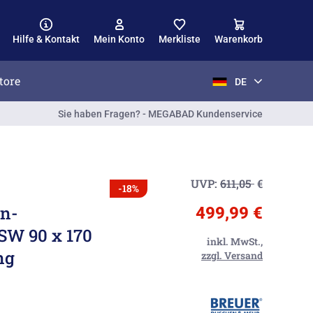
Hilfe & Kontakt
Mein Konto
Merkliste
Warenkorb
tore
DE
Sie haben Fragen? - MEGABAD Kundenservice
UVP:
611,05
€
-18%
n-
499,99 €
SW 90 x 170
inkl. MwSt.,
ng
zzgl. Versand