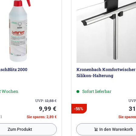
schBlitz 2000
Kronenbach Komfortwischer
Silikon-Halterung
-2 Wochen
Sofort lieferbar
UVP:
12,88
€
UVP
9,99 €
31
-56%
 l
Sie sparen: 2,89 €
Sie sparen
Zum Produkt
In den Warenkorb