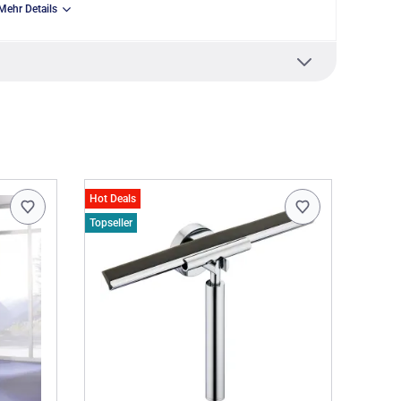
Mehr Details
rechnet und sind im Preis noch nicht enthalten.
wanne montiert und überlappt somit 3 cm mit dem
aße 1, 56566 Neuwied DE, info@duschkabine.com
Hot Deals
Topseller