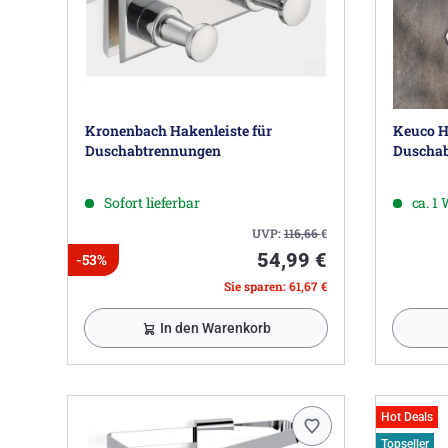
Kronenbach Hakenleiste für
Keuco H
Duschabtrennungen
Duschab
Sofort lieferbar
ca. 1
UVP:
116,66
€
54,99 €
-53%
Sie sparen: 61,67 €
In den Warenkorb
Hot Deals
Topseller