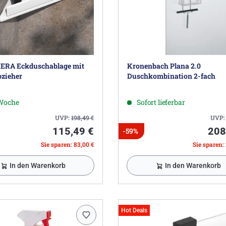
ERA Eckduschablage mit
Kronenbach Plana 2.0
zieher
Duschkombination 2-fach
 Woche
Sofort lieferbar
UVP:
198,49
€
UVP
115,49 €
208
-59%
Sie sparen: 83,00 €
Sie sparen:
In den Warenkorb
In den Warenkorb
Hot Deals