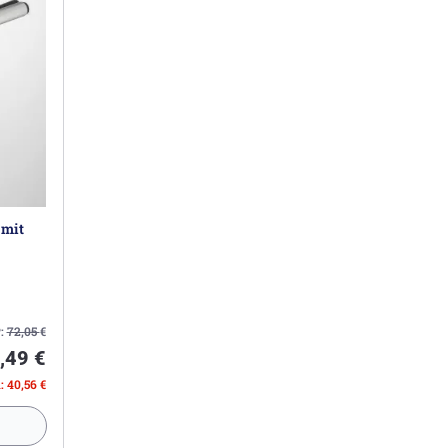
 mit
:
72,05
€
,49 €
: 40,56 €