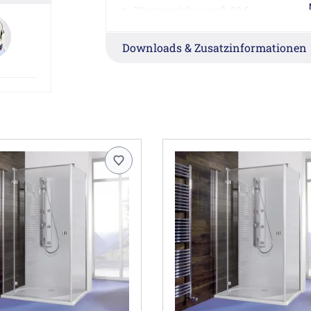
Wanneneinbaumaß: 88,6 - 90,6 cm
Höhe: 170 cm zzgl. 3,5 cm Stabilisator
Montage und Lieferung werden extra be
Downloads & Zusatzinformationen
die BSW wird seitlich neben der Bade
Badewannenrand!
Herstellerinformationen
Breuer GmbH & Co. KG, August-Horch-Str