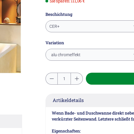
Sie sparen: 111,06 €
Beschichtung
CER+
Variation
alu chromeffekt
Artikeldetails
Wenn Bade- und Duschwanne direkt nebene
verkürzter Seitenwand. Letztere schließt 
Eigenschaften: