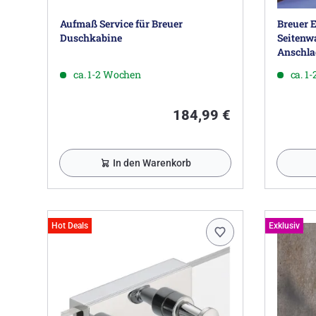
Aufmaß Service für Breuer
Breuer E
Duschkabine
Seitenw
Anschla
ca. 1-2 Wochen
ca. 1
184,99 €
In den Warenkorb
Hot Deals
Exklusiv