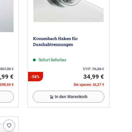
Kronenbach Haken für
Duschabtrennungen
Sofort lieferbar
:
507,59
€
UVP:
76,26
€
,99 €
34,99 €
-54%
 298,60 €
Sie sparen: 41,27 €
In den Warenkorb