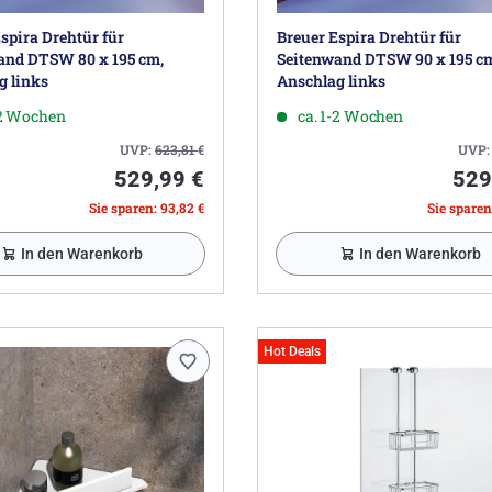
spira Drehtür für
Breuer Espira Drehtür für
and DTSW 80 x 195 cm,
Seitenwand DTSW 90 x 195 c
g links
Anschlag links
-2 Wochen
ca. 1-2 Wochen
UVP:
623,81
€
UVP
529,99 €
529
Sie sparen: 93,82 €
Sie sparen
In den Warenkorb
In den Warenkorb
Hot Deals