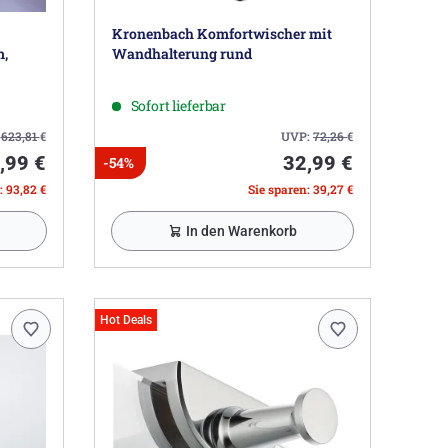
Kronenbach Komfortwischer mit
m,
Wandhalterung rund
Sofort lieferbar
:
623,81
€
UVP:
72,26
€
,99 €
32,99 €
-54%
: 93,82 €
Sie sparen: 39,27 €
In den Warenkorb
Hot Deals