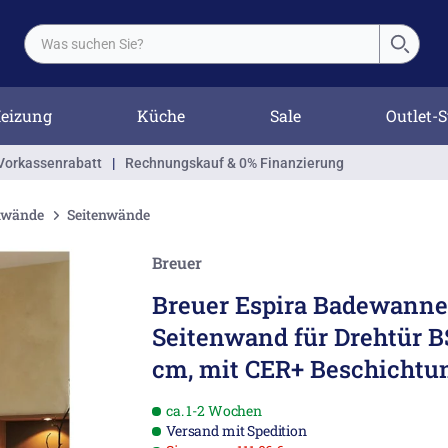
eizung
Küche
Sale
Outlet-S
Vorkassenrabatt
|
Rechnungskauf & 0% Finanzierung
enwände
Seitenwände
Breuer
Breuer Espira Badewanne
Seitenwand für Drehtür B
cm, mit CER+ Beschichtu
ca. 1-2 Wochen
Versand mit Spedition