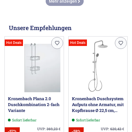
Mehr anzeigen
Unsere Empfehlungen
Hot Deals
Hot Deals
Kronenbach Plana 2.0
Kronenbach Duschsystem
Duschkombination 2-fach
Aufputz ohne Armatur, mit
Variante
Kopfbrause Ø 22,5 cm,
rund
Sofort lieferbar
Sofort lieferbar
UVP:
369,23
€
UVP:
620,42
€
-57%
-58%