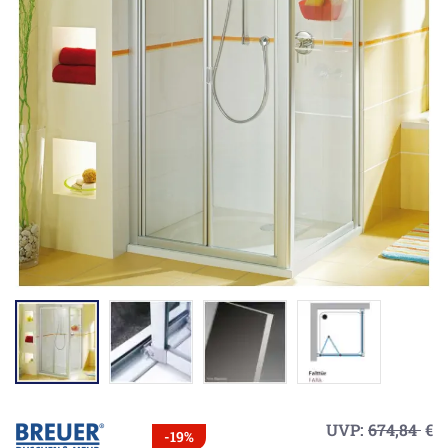
UVP:
674,84
€
-19%