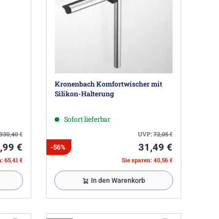
Kronenbach Komfortwischer mit
Silikon-Halterung
Sofort lieferbar
330,40
€
UVP:
72,05
€
,99 €
31,49 €
-56%
: 65,41 €
Sie sparen: 40,56 €
In den Warenkorb