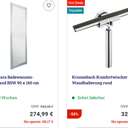
Hot Deals
Topseller
Fara Badewannen-
Kronenbach Komfortwischer
and BSW 90 x 160 cm
Wandhalterung rund
-2 Wochen
Sofort lieferbar
UVP:
343,16
€
UVP
274,99 €
32
-54%
Sie sparen: 68,17 €
Sie sparen