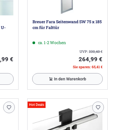
Breuer Fara Seitenwand SW 75 x 185
 U-
cm für Falttür
ca. 1-2 Wochen
UVP:
330,40
€
,99 €
264,99 €
Sie sparen: 65,41 €
In den Warenkorb
Hot Deals