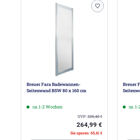
Breuer Fara Badewannen-
Breuer 
Seitenwand BSW 80 x 160 cm
Seitenw
ca. 1-2 Wochen
ca. 1
UVP:
330,40
€
264,99 €
Sie sparen: 65,41 €