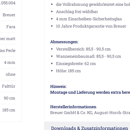
1.055.004
die Vollrahmung gewährleistet eine hoh
Anschlag frei wählbar
Breuer
4 mm Einscheiben-Sicherheitsglas
10 Jahre Produktgarantie von Breuer
Fara
ber matt
Abmessungen:
Verstellbereich: 85,5 - 90,5 cm
as Perle
Wanneneinbaumaß: 85,5 - 90,5 cm
4 mm
Einsiegsbreite: 62 cm
Höhe: 185 cm
ohne
Falttür
Hinweis:
Montage und Lieferung werden extra berec
90 cm
Herstellerinformationen
185 cm
Breuer GmbH & Co. KG, August-Horch-Str
Downloads & Zusatzinformationen