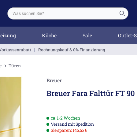
eizung
Küche
Sale
Outlet-S
Vorkassenrabatt
|
Rechnungskauf & 0% Finanzierung
e
Türen
Breuer
Breuer Fara Falttür FT 90
ca. 1-2 Wochen
Versand mit Spedition
Sie sparen: 145,55 €