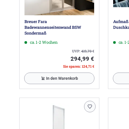
Breuer Fara
Aufmaß 
Badewannenseitenwand BSW
Duschk
Sondermaß
ca. 1-2 Wochen
ca. 1
UVP:
419,70
€
294,99 €
Sie sparen: 124,71 €
In den Warenkorb