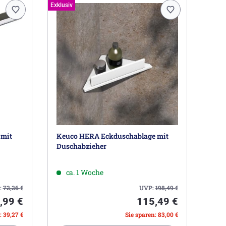
Exklusiv
 mit
Keuco HERA Eckduschablage mit
Duschabzieher
ca. 1 Woche
:
72,26
€
UVP:
198,49
€
,99 €
115,49 €
: 39,27 €
Sie sparen: 83,00 €