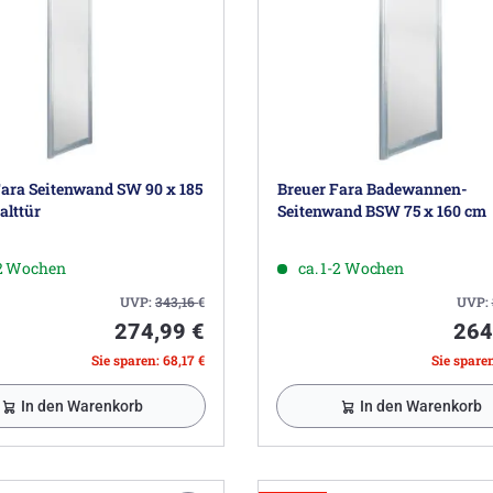
Fara Seitenwand SW 90 x 185
Breuer Fara Badewannen-
alttür
Seitenwand BSW 75 x 160 cm
-2 Wochen
ca. 1-2 Wochen
UVP:
343,16
€
UVP:
274,99 €
264
Sie sparen: 68,17 €
Sie sparen
In den Warenkorb
In den Warenkorb