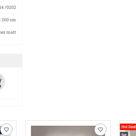
14 /0202
: 200 cm
ber matt
Hot Deal
Set