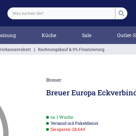
eizung
Küche
Sale
Outlet-S
Vorkassenrabatt
|
Rechnungskauf & 0% Finanzierung
Breuer
Breuer Europa Eckverbind
ca. 1 Woche
Versand mit Paketdienst
Sie sparen: 28,64 €