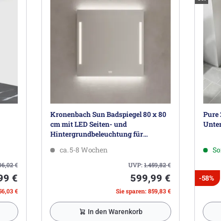
Kronenbach Sun Badspiegel 80 x 80
Pure 
cm mit LED Seiten- und
Unte
Hintergrundbeleuchtung für
modernes Badezimmerambiente
ca. 5-8 Wochen
So
06,02
€
UVP:
1.459,82
€
99 €
599,99 €
-58%
56,03 €
Sie sparen: 859,83 €
In den Warenkorb