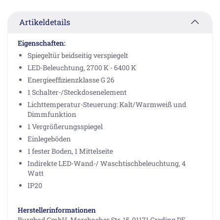
Artikeldetails
Eigenschaften:
Spiegeltür beidseitig verspiegelt
LED-Beleuchtung, 2700 K - 6400 K
Energieeffizienzklasse G 26
1 Schalter-/Steckdosenelement
Lichttemperatur-Steuerung: Kalt/Warmweiß und
Dimmfunktion
1 Vergrößerungsspiegel
Einlegeböden
1 fester Boden, 1 Mittelseite
Indirekte LED-Wand-/ Waschtischbeleuchtung, 4
Watt
IP20
Herstellerinformationen
Burgbad GmbH, Morsbacher Str. 15, 91171 Greding DE,