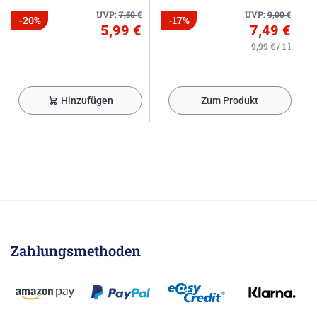
UVP:
7,50
€
UVP:
9,00
€
-20%
-17%
5,99 €
7,49 €
9,99 € / 1 l
Hinzufügen
Zum Produkt
Zahlungsmethoden