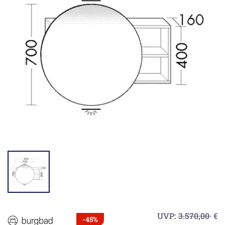
UVP:
3.570,00
€
-45%