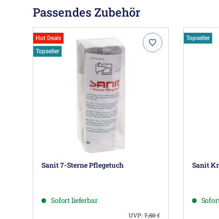
Passendes Zubehör
Hot Deals
Topseller
Topseller
Sanit 7-Sterne Pflegetuch
Sanit Kr
Sofort lieferbar
Sofort
UVP:
7,50
€