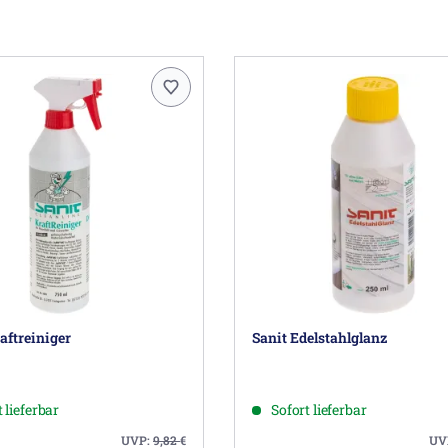
aftreiniger
Sanit Edelstahlglanz
 lieferbar
Sofort lieferbar
UVP:
9,82
€
UV