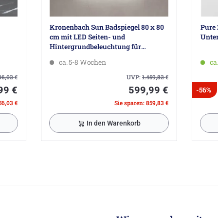
Kronenbach Sun Badspiegel 80 x 80
Pure
cm mit LED Seiten- und
Unter
Hintergrundbeleuchtung für
modernes Badezimmerambiente
ca. 5-8 Wochen
ca
06,02
€
UVP:
1.459,82
€
99 €
599,99 €
-56%
56,03 €
Sie sparen: 859,83 €
In den Warenkorb