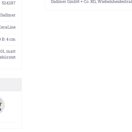
Dallmer GmbH + Co. KG, Wiebelsheidestraß
524287
Dallmer
CeraLine
0 B: 4 cm
301, matt
ebürstet