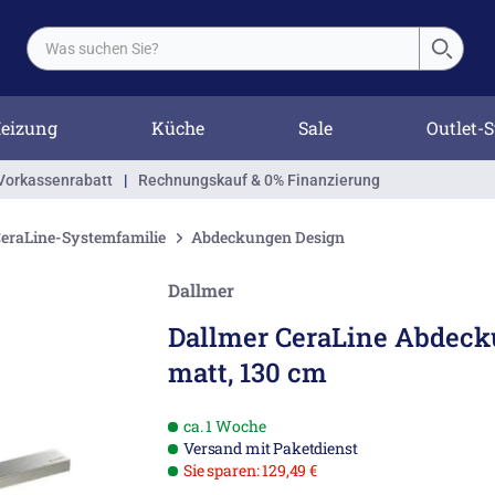
eizung
Küche
Sale
Outlet-S
Vorkassenrabatt
|
Rechnungskauf & 0% Finanzierung
eraLine-Systemfamilie
Abdeckungen Design
Dallmer
Dallmer CeraLine Abdeck
matt, 130 cm
ca. 1 Woche
Versand mit Paketdienst
Sie sparen: 129,49 €