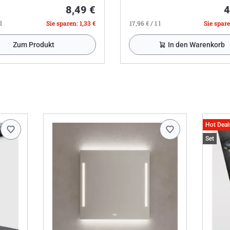
8,49 €
4
l
Sie sparen: 1,33 €
17,96 € / 1 l
Sie spare
Zum Produkt
In den Warenkorb
Hot Deal
Set