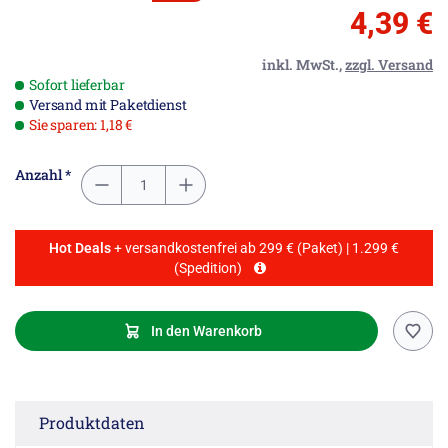
4,39 €
inkl. MwSt.,
zzgl. Versand
Sofort lieferbar
Versand mit Paketdienst
Sie sparen: 1,18 €
Anzahl *
Hot Deals
+ versandkostenfrei ab 299 € (Paket) | 1.299 €
(Spedition)
In den Warenkorb
Produktdaten