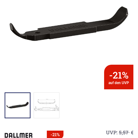
-21%
auf den UVP
UVP:
5,57
€
-21%