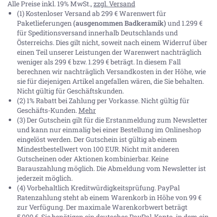
Alle Preise inkl. 19% MwSt.,
zzgl. Versand
(1) Kostenloser Versand ab 299 € Warenwert für
Paketlieferungen
(ausgenommen Badkeramik)
und 1.299 €
für Speditionsversand innerhalb Deutschlands und
Österreichs. Dies gilt nicht, soweit nach einem Widerruf über
einen Teil unserer Leistungen der Warenwert nachträglich
weniger als 299 € bzw. 1.299 € beträgt. In diesem Fall
berechnen wir nachträglich Versandkosten in der Höhe, wie
sie für diejenigen Artikel angefallen wären, die Sie behalten.
Nicht gültig für Geschäftskunden.
(2) 1% Rabatt bei Zahlung per Vorkasse. Nicht gültig für
Geschäfts-Kunden.
Mehr
(3) Der Gutschein gilt für die Erstanmeldung zum Newsletter
und kann nur einmalig bei einer Bestellung im Onlineshop
eingelöst werden. Der Gutschein ist gültig ab einem
Mindestbestellwert von 100 EUR. Nicht mit anderen
Gutscheinen oder Aktionen kombinierbar. Keine
Barauszahlung möglich. Die Abmeldung vom Newsletter ist
jederzeit möglich.
(4) Vorbehaltlich Kreditwürdigkeitsprüfung. PayPal
Ratenzahlung steht ab einem Warenkorb in Höhe von
99 €
zur Verfügung. Der maximale Warenkorbwert beträgt
5.000 €
. Sie benötigen ein deutsches PayPal-Konto, in dem ein