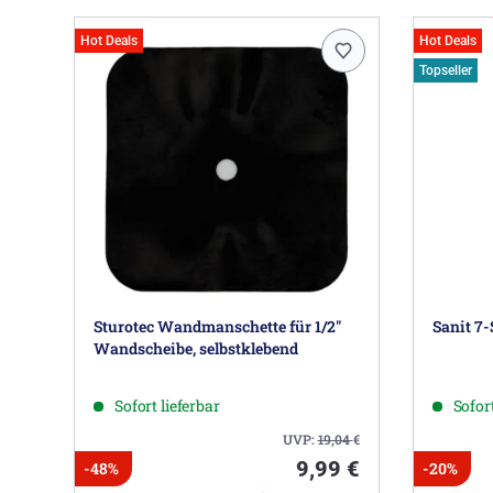
Hot Deals
Hot Deals
Topseller
Sturotec Wandmanschette für 1/2"
Sanit 7-
Wandscheibe, selbstklebend
Sofort lieferbar
Sofort
UVP:
19,04
€
9,99 €
-48%
-20%