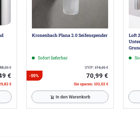
nd
Kronenbach Plana 2.0 Seifenspender
Loft 
Unter
Grun
Sofort lieferbar
So
58,31
€
UVP:
174,01
€
49 €
70,99 €
-59%
29,82 €
Sie sparen: 103,02 €
In den Warenkorb