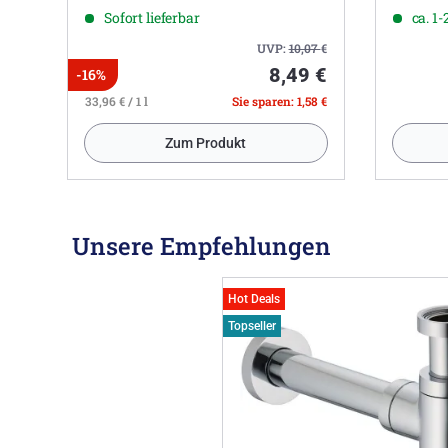
Sofort lieferbar
ca. 1
UVP:
10,07
€
8,49 €
-16%
33,96 € / 1 l
Sie sparen: 1,58 €
Zum Produkt
Unsere Empfehlungen
Hot Deals
Topseller