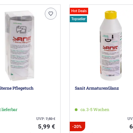
Hot Deals
Topseller
Sterne Pflegetuch
Sanit ArmaturenGlanz
 lieferbar
ca. 3-5 Wochen
UVP:
7,50
€
UV
5,99 €
6
-20%