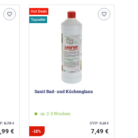
Hot Deals
Topseller
Sanit Bad- und Küchenglanz
ca. 2-3 Wochen
P:
8,78
€
UVP:
9,15
€
,99 €
7,49 €
-18%