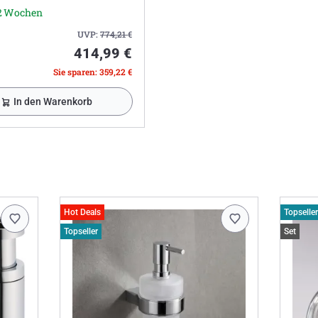
-2 Wochen
UVP:
774,21
€
414,99 €
Sie sparen: 359,22 €
In den Warenkorb
Hot Deals
Topseller
Topseller
Set