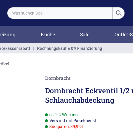
eizung
Küche
Sale
Outlet-S
Vorkassenrabatt
|
Rechnungskauf & 0% Finanzierung
tikel
Dornbracht
Dornbracht Eckventil 1/2 
Schlauchabdeckung
ca. 1-2 Wochen
Versand mit Paketdienst
Sie sparen: 89,92 €