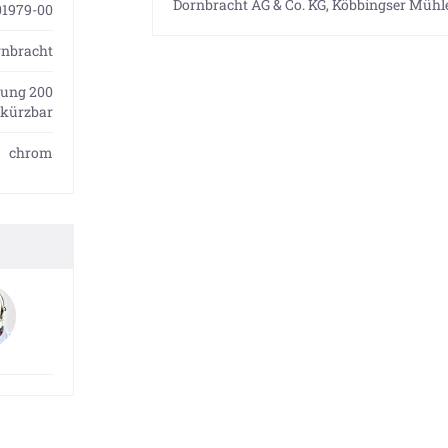
Dornbracht AG & Co. KG, Köbbingser Mühle
01979-00
rnbracht
kung 200
kürzbar
chrom