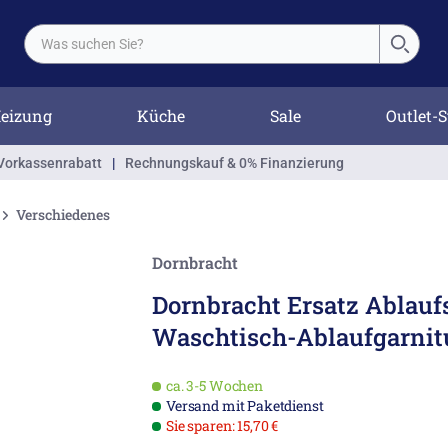
eizung
Küche
Sale
Outlet-S
Vorkassenrabatt
|
Rechnungskauf & 0% Finanzierung
Verschiedenes
Dornbracht
Dornbracht Ersatz Ablauf
Waschtisch-Ablaufgarnit
ca. 3-5 Wochen
Versand mit Paketdienst
Sie sparen: 15,70 €