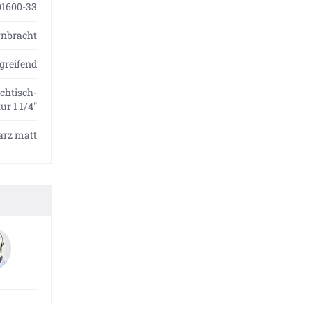
01600-33
rnbracht
greifend
chtisch-
ur 1 1/4"
arz matt