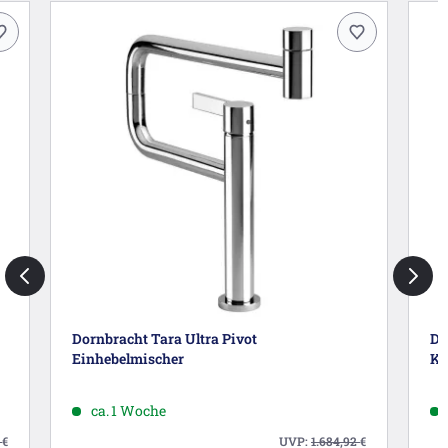
Dornbracht Tara Ultra Pivot
Do
Einhebelmischer
Ka
ca. 1 Woche
2
€
UVP:
1.684,92
€