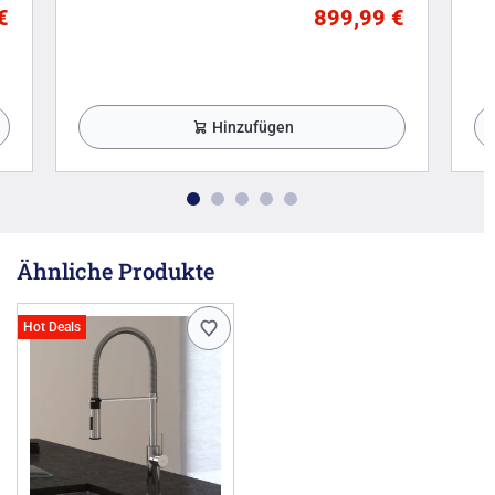
€
899,99 €
Hinzufügen
Ähnliche Produkte
Hot Deals