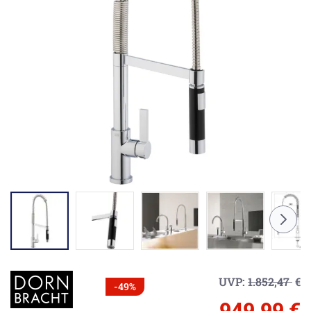
UVP:
1.852,47
€
-49%
949,99 €