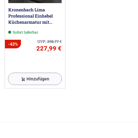
Kronenbach Lima
Professional Einhebel
Küchenarmatur mit
schwenkbarem, flexiblen
Sofort lieferbar
Auslauf, Handbrause mit
2 Strahlarten
UVP:
398,77
€
-43%
227,99 €
Hinzufügen