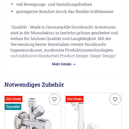
viel Bewegungs- und Gestaltungsfreiheit
gesteigerter Komfort durch das flexible Griffelement
"Qualität - Made in GermanyAlle Dornbracht-Armaturen
sind in der Manufaktur in Iserlohn präzise gearbeitet und
stehen für höchste Qualität und Langlebigkeit. Mit der
Verwendung bester Materialien vereint Dornbracht
Ingenieurskunst, modernste Produktionstechnologien
und exklusive Handarbeit.Product Design: Sieger Design"
Mehr Details
Herstellerinformationen
Dornbracht AG & Co. KG, Köbbingser Mühle 6, 58640
Iserlohn DE, hello@dornbracht.com
Notwendiges Zubehör
Hot Deals
Hot Deals
Topseller