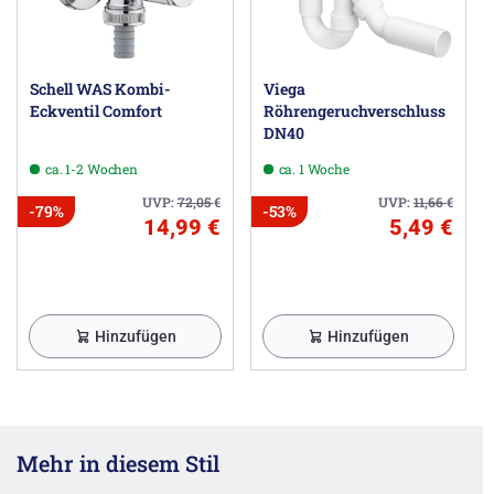
Schell WAS Kombi-
Viega
Eckventil Comfort
Röhrengeruchverschluss
DN40
ca. 1-2 Wochen
ca. 1 Woche
UVP:
72,05
€
UVP:
11,66
€
-79%
-53%
14,99 €
5,49 €
Hinzufügen
Hinzufügen
Mehr in diesem Stil