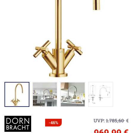
UVP:
1.785,60
€
-46%
969,99 €