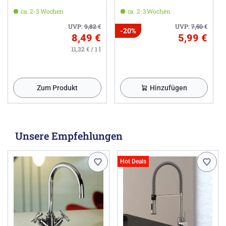
ca. 2-3 Wochen
ca. 2-3 Wochen
UVP:
9,82
€
UVP:
7,50
€
-20%
8,49 €
5,99 €
11,32 € / 1 l
Zum Produkt
Hinzufügen
Unsere Empfehlungen
Hot Deals