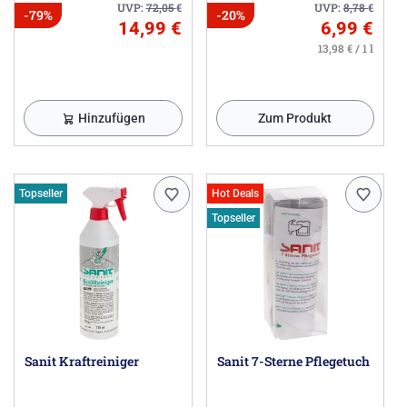
UVP:
72,05
€
UVP:
8,78
€
-79%
-20%
14,99 €
6,99 €
13,98 € / 1 l
Hinzufügen
Zum Produkt
Topseller
Hot Deals
Topseller
Sanit Kraftreiniger
Sanit 7-Sterne Pflegetuch