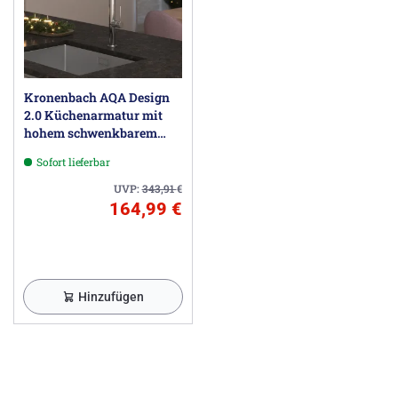
Kronenbach AQA Design
2.0 Küchenarmatur mit
hohem schwenkbarem
Auslauf, herausziehbare
Sofort lieferbar
Handbrause mit 2
Strahlarten
UVP:
343,91
€
164,99 €
Hinzufügen