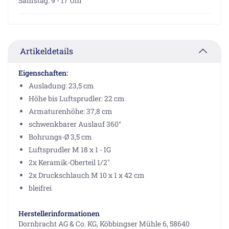
Samstag: 9 - 17 Uhr
Artikeldetails
Eigenschaften:
Ausladung: 23,5 cm
Höhe bis Luftsprudler: 22 cm
Armaturenhöhe: 37,8 cm
schwenkbarer Auslauf 360°
Bohrungs-Ø 3,5 cm
Luftsprudler M 18 x 1 - IG
2x Keramik-Oberteil 1/2"
2x Druckschlauch M 10 x 1 x 42 cm
bleifrei
Herstellerinformationen
Dornbracht AG & Co. KG, Köbbingser Mühle 6, 58640