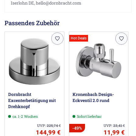
Iserlohn DE, hello@dornbracht.com
Passendes Zubehör
Hot Deals
Dornbracht
Kronenbach Design-
Excenterbetätigung mit
Eckventil 2.0 rund
Drehknopf
ca. 1-2 Wochen
Sofort lieferbar
UVP:
225,74
€
UVP:
23,41
€
-49%
144,99 €
11,99 €