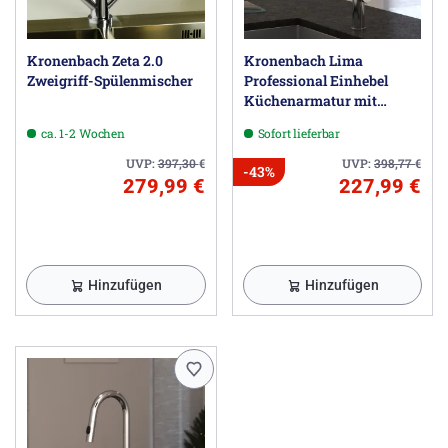
Kronenbach Zeta 2.0
Kronenbach Lima
Zweigriff-Spülenmischer
Professional Einhebel
Küchenarmatur mit
schwenkbarem, flexiblen
ca. 1-2 Wochen
Sofort lieferbar
Auslauf, Handbrause mit 2
Strahlarten
UVP:
397,30
€
UVP:
398,77
€
-43%
279,99 €
227,99 €
Hinzufügen
Hinzufügen