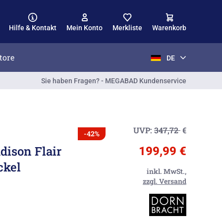
Hilfe & Kontakt
Mein Konto
Merkliste
Warenkorb
tore
DE
Sie haben Fragen? - MEGABAD Kundenservice
UVP:
347,72
€
-42%
dison Flair
199,99 €
ckel
inkl. MwSt.,
zzgl. Versand