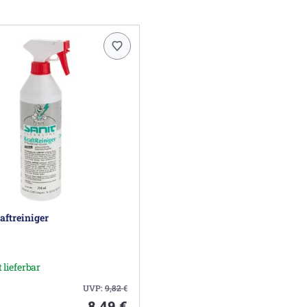
aftreiniger
 lieferbar
UVP:
9,82
€
8,49 €