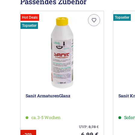
Passendes Zubehör
Hot Deals
Topseller
Topseller
Sanit ArmaturenGlanz
Sanit Kr
ca. 3-5 Wochen
Sofort
UVP:
8,78
€
6,99 €
-20%