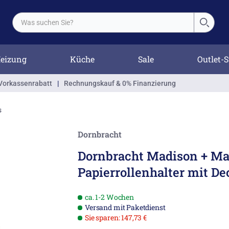
eizung
Küche
Sale
Outlet-S
Vorkassenrabatt
|
Rechnungskauf & 0% Finanzierung
s
Dornbracht
Dornbracht Madison + Ma
Papierrollenhalter mit De
ca. 1-2 Wochen
Versand mit Paketdienst
Sie sparen: 147,73 €