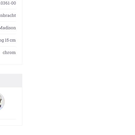
10361-00
rnbracht
Madison
ng 15 cm
chrom